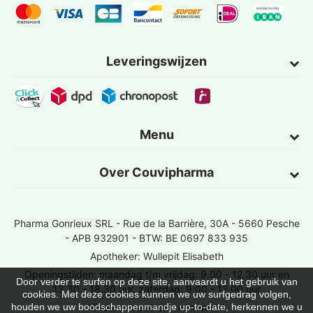
Leveringswijzen
Menu
Over Couvipharma
Pharma Gonrieux SRL -
Rue de la Barrière, 30A - 5660 Pesche
- APB 932901 - BTW: BE 0697 833 935
Apotheker: Wullepit Elisabeth
Openingstijden: maandag t/m vrijdag: 9.00 - 12.30 uur en
Door verder te surfen op deze site, aanvaardt u het gebruik van
13.30 - 18.30 uur, zaterdag: 9.00 - 12.00 uur
cookies. Met deze cookies kunnen we uw surfgedrag volgen,
Vind een apotheek van wacht
houden we uw boodschappenmandje up-to-date, herkennen we u