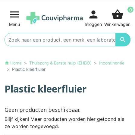
0

person
shopping_basket
Menu
Inloggen
Winkelwagen

Home
Thuiszorg & Eerste hulp (EHBO)
Incontinentie
home
Plastic kleerfluier
Plastic kleerfluier
Geen producten beschikbaar.
Blijf kijken! Meer producten worden hier getoond als
ze worden toegevoegd.