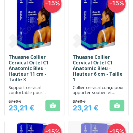
-15%
-15%
Thuasne Collier
Thuasne Collier
Cervical Ortel C1
Cervical Ortel C1
Anatomic Bleu -
Anatomic Bleu -
Hauteur 11 cm -
Hauteur 6 cm - Taille
Taille 3
1
Support cervical
Collier cervical conçu pour
confortable pour
apporter soutien et
soulager les douleurs du
confort en cas de
27,30 €
27,30 €
cou
douleurs cervicales


23,21 €
23,21 €
légères
Prix
Prix
-15%
-15%