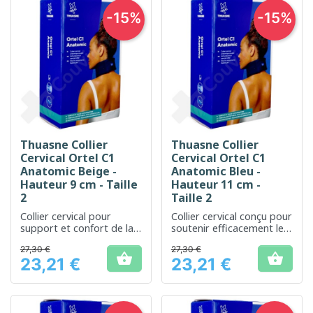
-15%
-15%
Thuasne Collier
Thuasne Collier
Cervical Ortel C1
Cervical Ortel C1
Anatomic Beige -
Anatomic Bleu -
Hauteur 9 cm - Taille
Hauteur 11 cm -
2
Taille 2
Collier cervical pour
Collier cervical conçu pour
support et confort de la
soutenir efficacement le
nuque
cou et réduire les
27,30 €
27,30 €
tensions


23,21 €
23,21 €
Prix
Prix