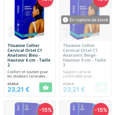

En rupture de stock
Thuasne Collier
Thuasne Collier
Cervical Ortel C1
Cervical Ortel C1
Anatomic Bleu -
Anatomic Beige -
Hauteur 6 cm - Taille
Hauteur 9 cm - Taille
2
3
Confort et soutien pour
Support cervical
les douleurs cervicales
confortable pour
légères
soulager les douleurs du
27,30 €
27,30 €
cou


23,21 €
23,21 €
Prix
Prix
-15%
-15%