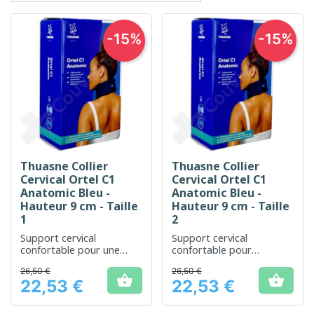
-15%
-15%
Thuasne Collier
Thuasne Collier
Cervical Ortel C1
Cervical Ortel C1
Anatomic Bleu -
Anatomic Bleu -
Hauteur 9 cm - Taille
Hauteur 9 cm - Taille
1
2
Support cervical
Support cervical
confortable pour une
confortable pour
stabilisation douce du cou
soulager les douleurs et
26,50 €
26,50 €
améliorer la posture du


22,53 €
22,53 €
cou
Prix
Prix