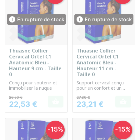


En rupture de stock
En rupture de stock
Thuasne Collier
Thuasne Collier
Cervical Ortel C1
Cervical Ortel C1
Anatomic Bleu -
Anatomic Bleu -
Hauteur 9 cm - Taille
Hauteur 11 cm -
0
Taille 0
Conçu pour soutenir et
Support cervical conçu
immobiliser la nuque
pour un confort et un
soutien optimal du cou
26,50 €
27,30 €


22,53 €
23,21 €
Prix
Prix
-15%
-15%