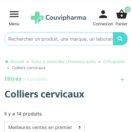
0

person
shopping_basket
Menu
Connexion
Panier

Accueil
Soins à domiciles / Premiers soins
Orthopédie
home
Colliers cervicaux
Filtres
(14 produits)
Colliers cervicaux
Il y a 14 produits.