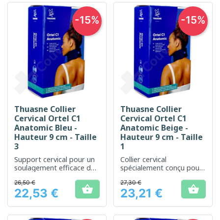
-15%
-15%
Thuasne Collier
Thuasne Collier
Cervical Ortel C1
Cervical Ortel C1
Anatomic Bleu -
Anatomic Beige -
Hauteur 9 cm - Taille
Hauteur 9 cm - Taille
3
1
Support cervical pour un
Collier cervical
soulagement efficace du
spécialement conçu pour
cou
un soutien léger du cou
26,50 €
27,30 €


22,53 €
23,21 €
Prix
Prix