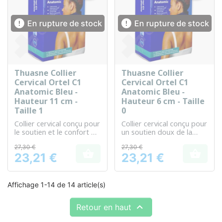


En rupture de stock
En rupture de stock
Thuasne Collier
Thuasne Collier
Cervical Ortel C1
Cervical Ortel C1
Anatomic Bleu -
Anatomic Bleu -
Hauteur 11 cm -
Hauteur 6 cm - Taille
Taille 1
0
Collier cervical conçu pour
Collier cervical conçu pour
le soutien et le confort de
un soutien doux de la
la nuque
nuque
27,30 €
27,30 €


23,21 €
23,21 €
Prix
Prix
Affichage 1-14 de 14 article(s)

Retour en haut