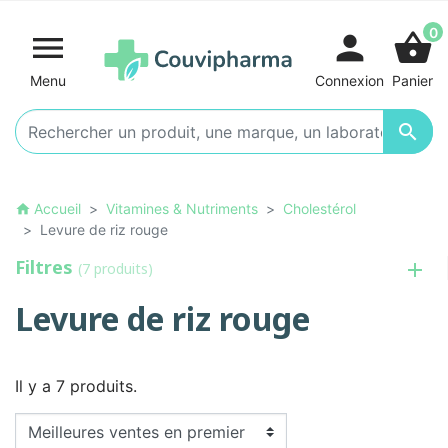
0

person
shopping_basket
Menu
Connexion
Panier

Accueil
Vitamines & Nutriments
Cholestérol
home
Levure de riz rouge
Filtres
(7 produits)
Levure de riz rouge
Il y a 7 produits.