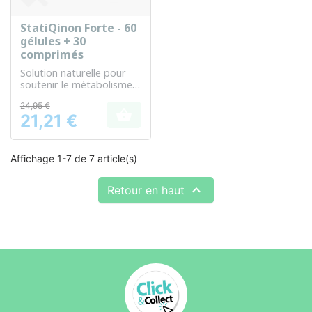
StatiQinon Forte - 60
gélules + 30
comprimés
Solution naturelle pour
soutenir le métabolisme
lipidique et énergétique
24,95 €

21,21 €
Prix
Affichage 1-7 de 7 article(s)

Retour en haut