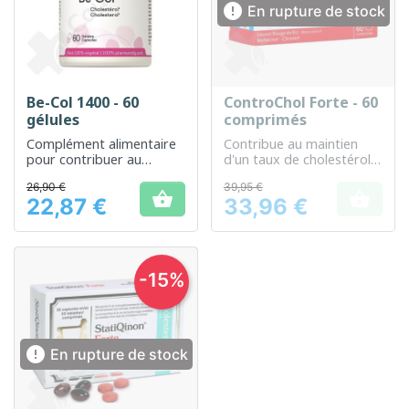

En rupture de stock
Be-Col 1400 - 60
ControChol Forte - 60
gélules
comprimés
Complément alimentaire
Contribue au maintien
pour contribuer au
d'un taux de cholestérol
métabolisme normal du
normal
26,90 €
39,95 €
cholestérol


22,87 €
33,96 €
Prix
Prix
-15%

En rupture de stock