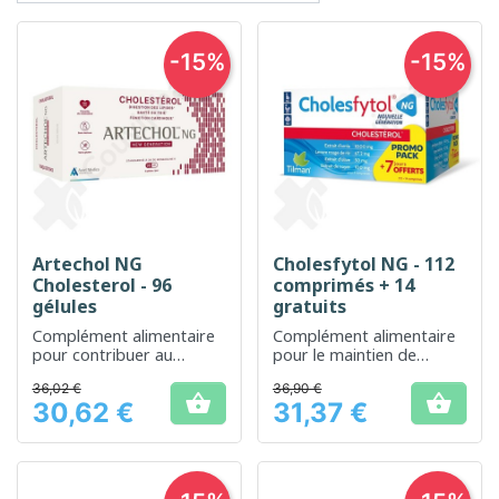
-15%
-15%
Artechol NG
Cholesfytol NG - 112
Cholesterol - 96
comprimés + 14
gélules
gratuits
Complément alimentaire
Complément alimentaire
pour contribuer au
pour le maintien de
maintien d’un taux de
niveaux normaux de
36,02 €
36,90 €
cholestérol normal
cholestérol


30,62 €
31,37 €
Prix
Prix