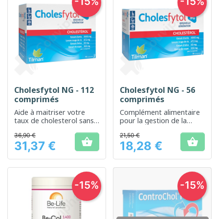
-15%
-15%
Cholesfytol NG - 112
Cholesfytol NG - 56
comprimés
comprimés
Aide à maitriser votre
Complément alimentaire
taux de cholesterol sans
pour la gestion de la
effets secondaires
cholestérolémie
36,90 €
21,50 €


31,37 €
18,28 €
Prix
Prix
-15%
-15%