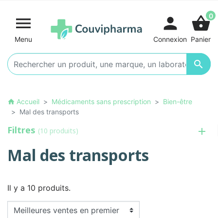
0

person
shopping_basket
Menu
Connexion
Panier

Accueil
Médicaments sans prescription
Bien-être
home
Mal des transports
Filtres
(10 produits)
Mal des transports
Il y a 10 produits.