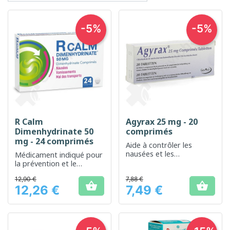
-5%
-5%
R Calm
Agyrax 25 mg - 20
Dimenhydrinate 50
comprimés
mg - 24 comprimés
Aide à contrôler les
nausées et les
Médicament indiqué pour
vomissements, pour un
la prévention et le
bien-être quotidien en
traitement du mal des
12,90 €
déplacement
7,88 €
transports


12,26 €
7,49 €
Prix
Prix