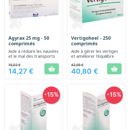
Agyrax 25 mg - 50
Vertigoheel - 250
comprimés
comprimés
Aide à réduire les nausées
Aide à gérer les vertiges
et le mal des transports
et améliorer l'équilibre
15,02 €
42,95 €


14,27 €
40,80 €
Prix
Prix
-15%
-15%