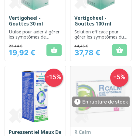
Vertigoheel -
Vertigoheel -
Gouttes 30 ml
Gouttes 100 ml
Utilisé pour aider à gérer
Solution efficace pour
les symptômes de
gérer les symptômes du
vertiges et de mal de mer
vertige
23,44 €
44,45 €


19,92 €
37,78 €
Prix
Prix
-15%
-5%

En rupture de stock
Puressentiel Maux De
R Calm