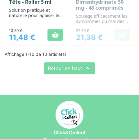
Tête - Roller 5 ml
Dimenhydrinate 50
mg - 48 comprimés
Solution pratique et
naturelle pour apaiser les
Soulage efficacement les
maux de tête rapidement
symptômes du mal des
transports
13,50 €
22,50 €


11,48 €
21,38 €
Prix
Prix
Affichage 1-10 de 10 article(s)

Retour en haut
Click&Collect