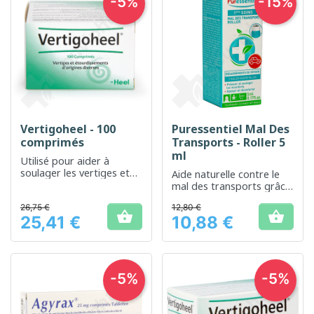
-5%
-15%
Vertigoheel - 100
Puressentiel Mal Des
comprimés
Transports - Roller 5
ml
Utilisé pour aider à
soulager les vertiges et
Aide naturelle contre le
les malaises associés
mal des transports grâce
à l'action combinée de 7
26,75 €
12,80 €
huiles essentielles.


25,41 €
10,88 €
Prix
Prix
-5%
-5%