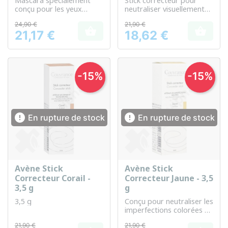
Mascara spécialement
Stick correcteur pour
conçu pour les yeux
neutraliser visuellement
sensibles, apportant
les rougeurs de la peau
24,90 €
21,90 €
volume et définition


21,17 €
18,62 €
Prix
Prix
-15%
-15%


En rupture de stock
En rupture de stock
Avène Stick
Avène Stick
Correcteur Corail -
Correcteur Jaune - 3,5
3,5 g
g
3,5 g
Conçu pour neutraliser les
imperfections colorées de
la peau
21,90 €
21,90 €