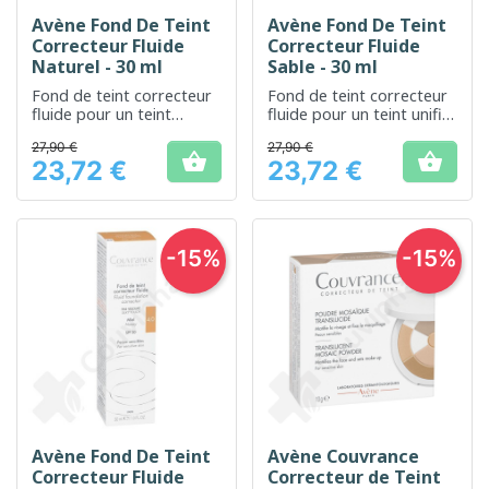
Avène Fond De Teint
Avène Fond De Teint
Correcteur Fluide
Correcteur Fluide
Naturel - 30 ml
Sable - 30 ml
Fond de teint correcteur
Fond de teint correcteur
fluide pour un teint
fluide pour un teint unifié
naturel et uniforme
et naturel
27,90 €
27,90 €


23,72 €
23,72 €
Prix
Prix
-15%
-15%
Avène Fond De Teint
Avène Couvrance
Correcteur Fluide
Correcteur de Teint