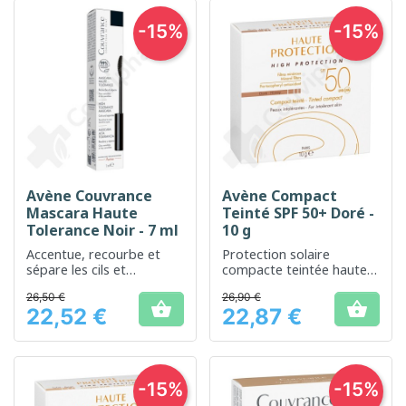
-15%
-15%
Avène Couvrance
Avène Compact
Mascara Haute
Teinté SPF 50+ Doré -
Tolerance Noir - 7 ml
10 g
Accentue, recourbe et
Protection solaire
sépare les cils et
compacte teintée haute
augmente l'intensité de la
performance pour une
26,50 €
26,90 €
couleur
peau protégée et unifiée


22,52 €
22,87 €
Prix
Prix
-15%
-15%