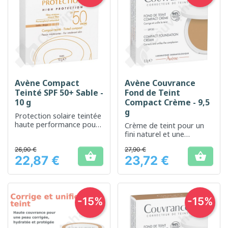
Avène Compact
Avène Couvrance
Teinté SPF 50+ Sable -
Fond de Teint
10 g
Compact Crème - 9,5
g
Protection solaire teintée
haute performance pour
Crème de teint pour un
peaux sensibles
fini naturel et une
couverture impeccable
26,90 €
27,90 €


22,87 €
23,72 €
Prix
Prix
-15%
-15%