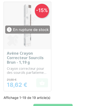
-15%

En rupture de stock
Avène Crayon
Correcteur Sourcils
Brun - 1,19 g
Crayon correcteur pour
des sourcils parfaitement
définis et naturels
21,90 €

18,62 €
Prix
Affichage 1-19 de 19 article(s)