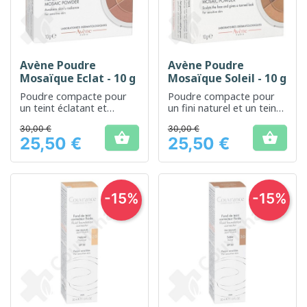
Avène Poudre
Avène Poudre
Mosaïque Eclat - 10 g
Mosaïque Soleil - 10 g
Poudre compacte pour
Poudre compacte pour
un teint éclatant et
un fini naturel et un teint
homogène
éclatant
30,00 €
30,00 €


25,50 €
25,50 €
Prix
Prix
-15%
-15%