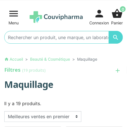
0

person
shopping_basket
Menu
Connexion
Panier

Accueil
Beauté & Cosmétique
Maquillage
home
Filtres
(19 produits)
Maquillage
Il y a 19 produits.