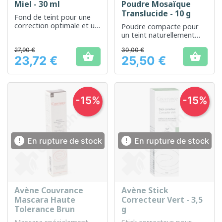
Miel - 30 ml
Poudre Mosaïque
Translucide - 10 g
Fond de teint pour une
correction optimale et un
Poudre compacte pour
teint harmonieux
un teint naturellement
unifié et lumineux
27,90 €
30,00 €


23,72 €
25,50 €
Prix
Prix
-15%
-15%


En rupture de stock
En rupture de stock
Avène Couvrance
Avène Stick
Mascara Haute
Correcteur Vert - 3,5
Tolerance Brun
g