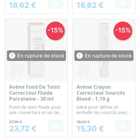


18,62 €
18,62 €
Prix
Prix
-15%
-15%


En rupture de stock
En rupture de stock
Avène Fond De Teint
Avène Crayon
Correcteur Fluide
Correcteur Sourcils
Porcelaine - 30 ml
Blond - 1,19 g
Fond de teint fluide pour
Idéal pour définir et
une couverture et un teint
embellir les sourcils avec
équilibré
précision
27,90 €
18,00 €


23,72 €
15,30 €
Prix
Prix