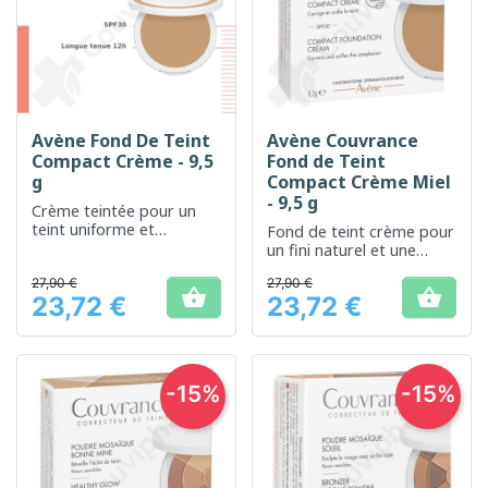
Avène Fond De Teint
Avène Couvrance
Compact Crème - 9,5
Fond de Teint
g
Compact Crème Miel
- 9,5 g
Crème teintée pour un
teint uniforme et
Fond de teint crème pour
lumineux
un fini naturel et une
couvrance modulable
27,90 €
27,90 €


23,72 €
23,72 €
Prix
Prix
-15%
-15%