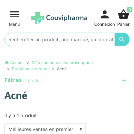
0

person
shopping_basket
Menu
Connexion
Panier

Accueil
Médicaments sans prescription
home
Problèmes cutanés
Acné
Filtres
(1 produit)
Acné
Il y a 1 produit.