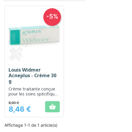
-5%
Louis Widmer
Acneplus - Crème 30
g
Crème traitante conçue
pour les soins spécifiques
de l'acné.
8,90 €

8,46 €
Prix
Affichage 1-1 de 1 article(s)