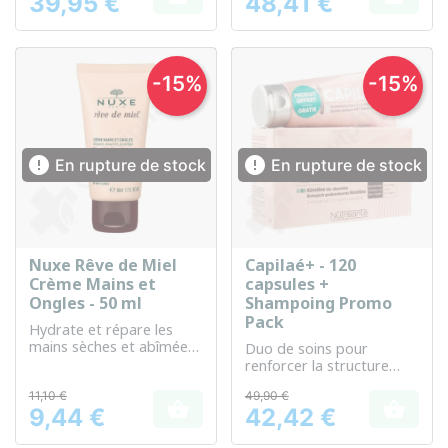
39,95 €
48,41 €
Prix
Prix
-15%
-15%


En rupture de stock
En rupture de stock
Nuxe Rêve de Miel
Capilaé+ - 120
Crème Mains et
capsules +
Ongles - 50 ml
Shampoing Promo
Pack
Hydrate et répare les
mains sèches et abîmées
Duo de soins pour
tout en fortifiant les
renforcer la structure
ongles.
capillaire et stimuler la
11,10 €
49,90 €
santé des cheveux.


9,44 €
42,42 €
Prix
Prix