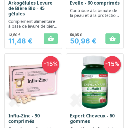
Arkogélules Levure
Evelle - 60 comprimés
de Bière Bio - 45
Contribue à la beauté de
gélules
la peau et à la protection
des cellules contre le
Complément alimentaire
stress oxydatif
à base de levure de bière
pour support nutritionnel
13,50 €
59,95 €
et beauté des cheveux et


11,48 €
50,96 €
de la peau.
Prix
Prix
-15%
-15%
Influ-Zinc - 90
Expert Cheveux - 60
comprimés
gommes