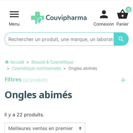
0

person
shopping_basket
Menu
Connexion
Panier

Accueil
Beauté & Cosmétique
home
Cosmétique nutritionnelle
Ongles abimés
Filtres
(22 produits)
Ongles abimés
Il y a 22 produits.