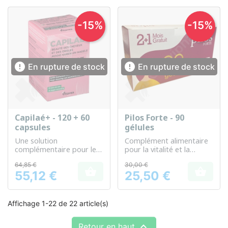
-15%
-15%


En rupture de stock
En rupture de stock
Capilaé+ - 120 + 60
Pilos Forte - 90
capsules
gélules
Une solution
Complément alimentaire
complémentaire pour le
pour la vitalité et la
soin et la tonicité des
beauté des cheveux
64,85 €
30,00 €
cheveux


55,12 €
25,50 €
Prix
Prix
Affichage 1-22 de 22 article(s)

Retour en haut