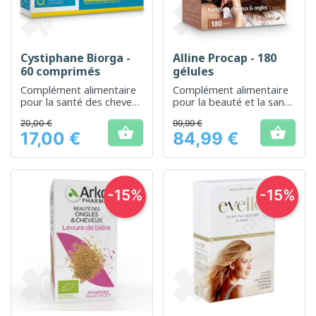
Cystiphane Biorga -
Alline Procap - 180
60 comprimés
gélules
Complément alimentaire
Complément alimentaire
pour la santé des cheveux
pour la beauté et la santé
et des ongles
des cheveux
20,00 €
99,99 €


17,00 €
84,99 €
Prix
Prix
-15%
-15%