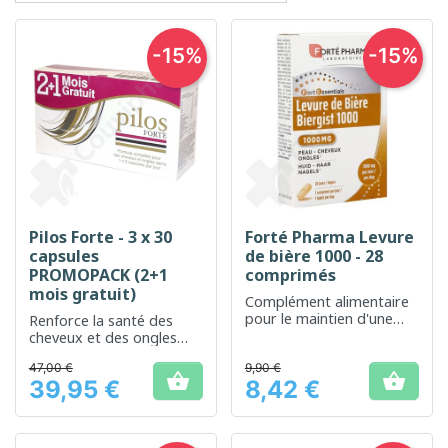
-15%
-15%
Pilos Forte - 3 x 30
Forté Pharma Levure
capsules
de bière 1000 - 28
PROMOPACK (2+1
comprimés
mois gratuit)
Complément alimentaire
pour le maintien d'une
Renforce la santé des
peau, des cheveux et des
cheveux et des ongles
ongles sains
grâce à une formule
47,00 €
9,90 €
nutritive complète


39,95 €
8,42 €
Prix
Prix