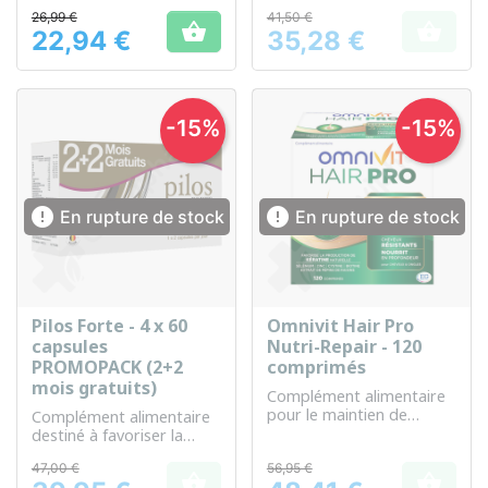
maintenir leur santé
26,99 €
41,50 €


22,94 €
35,28 €
Prix
Prix
-15%
-15%


En rupture de stock
En rupture de stock
Pilos Forte - 4 x 60
Omnivit Hair Pro
capsules
Nutri-Repair - 120
PROMOPACK (2+2
comprimés
mois gratuits)
Complément alimentaire
pour le maintien de
Complément alimentaire
cheveux sains et forts
destiné à favoriser la
santé des cheveux et des
47,00 €
56,95 €
ongles.

