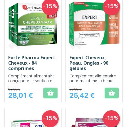
-15%
-15%
Forté Pharma Expert
Expert Cheveux,
Cheveux - 84
Peau, Ongles - 90
comprimés
gélules
Complément alimentaire
Complément alimentaire
conçu pour le soutien de
pour maintenir la beauté
la santé et de la beauté
et la santé de vos
32,95 €
29,90 €
des cheveux
cheveux, peau et ongles.


28,01 €
25,42 €
Prix
Prix
-15%
-15%