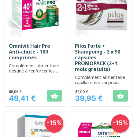
Omnivit Hair Pro
Pilos Forte +
Anti-chute - 180
Shampoing - 2 x 90
comprimés
capsules
PROMOPACK (2+1
Complément alimentaire
mois gratuits)
destiné à renforcer les
cheveux et les ongles
Complément alimentaire
capillaire enrichi pour
renforcer les cheveux et
56,95 €
47,00 €
le cuir chevelu


48,41 €
39,95 €
Prix
Prix
-15%
-15%