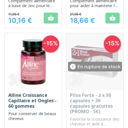
Complément alimentaire
Complément alimentaire
à base de zinc pour le
pour aider à maintenir la
soutien du système
vitalité des cheveux.
11,95 €
21,95 €
immunitaire


10,16 €
18,66 €
Prix
Prix
-15%
-15%

En rupture de stock
Alline Croissance
Pilos Forte - 2 x 30
Capillaire et Ongles -
capsules + 30
60 gommes
capsules gratuites
(PROMO - 5€)
Pour conserver de beaux
cheveux
Favorise la croissance des
cheveux et aide à