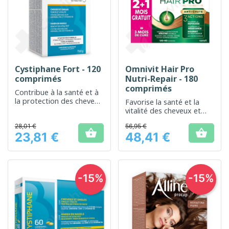
Cystiphane Fort - 120
Omnivit Hair Pro
comprimés
Nutri-Repair - 180
comprimés
Contribue à la santé et à
la protection des cheveux
Favorise la santé et la
et des ongles
vitalité des cheveux et
des ongles
28,01 €
56,95 €


23,81 €
48,41 €
Prix
Prix
-15%
-15%