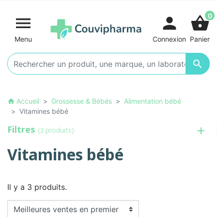
0

person
shopping_basket
Menu
Connexion
Panier

Accueil
Grossesse & Bébés
Alimentation bébé
home
Vitamines bébé
Filtres
(3 produits)
Vitamines bébé
Il y a 3 produits.