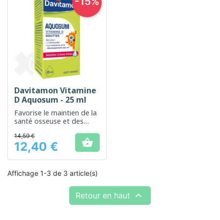
-15%
Davitamon Vitamine
D Aquosum - 25 ml
Favorise le maintien de la
santé osseuse et des
niveaux adéquats de
14,59 €
calcium

12,40 €
Prix
Affichage 1-3 de 3 article(s)

Retour en haut