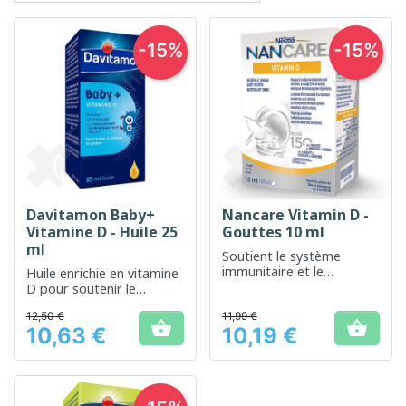
-15%
-15%
Davitamon Baby+
Nancare Vitamin D -
Vitamine D - Huile 25
Gouttes 10 ml
ml
Soutient le système
immunitaire et le
Huile enrichie en vitamine
développement des os,
D pour soutenir le
dès la naissance
développement osseux
12,50 €
11,99 €
chez les bébés


10,63 €
10,19 €
Prix
Prix