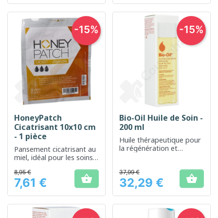
-15%
-15%
HoneyPatch
Bio-Oil Huile de Soin -
Cicatrisant 10x10 cm
200 ml
- 1 pièce
Huile thérapeutique pour
la régénération et
Pansement cicatrisant au
l'amélioration de l'aspect
miel, idéal pour les soins
de la peau
de plaies
8,95 €
37,99 €


7,61 €
32,29 €
Prix
Prix