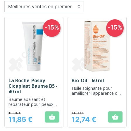
-15%
-15%
La Roche-Posay
Bio-Oil - 60 ml
Cicaplast Baume B5 -
Huile soignante pour
40 ml
améliorer l'apparence des
cicatrices, vergetures et
Baume apaisant et
du teint irrégulier
réparateur pour peaux
irritées ou sensibles
13,94 €
14,99 €


11,85 €
12,74 €
Prix
Prix