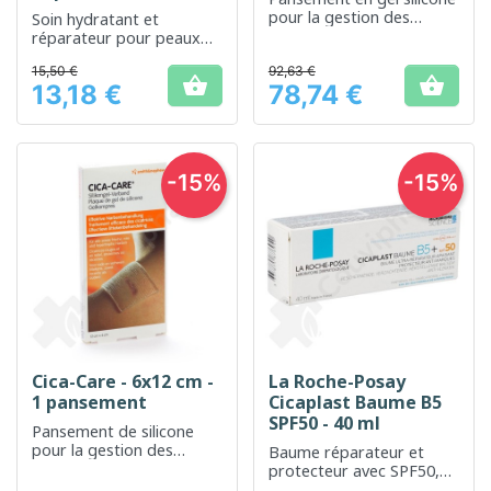
pour la gestion des
Soin hydratant et
cicatrices
réparateur pour peaux
sensibles et irritées
15,50 €
92,63 €


13,18 €
78,74 €
Prix
Prix
-15%
-15%
Cica-Care - 6x12 cm -
La Roche-Posay
1 pansement
Cicaplast Baume B5
SPF50 - 40 ml
Pansement de silicone
pour la gestion des
Baume réparateur et
cicatrices et la réduction
protecteur avec SPF50,
de leur apparence.
idéal pour les peaux