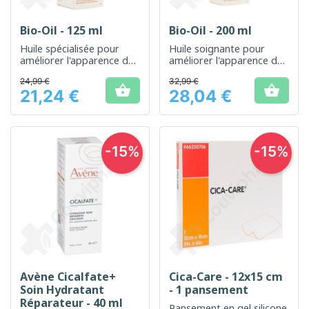
Bio-Oil - 125 ml
Bio-Oil - 200 ml
Huile spécialisée pour
Huile soignante pour
améliorer l'apparence des
améliorer l'apparence des
cicatrices, vergetures et
cicatrices et des
24,99 €
32,99 €
teint irrégulier
vergetures


21,24 €
28,04 €
Prix
Prix
-15%
-15%
Avène Cicalfate+
Cica-Care - 12x15 cm
Soin Hydratant
- 1 pansement
Réparateur - 40 ml
Pansement en gel silicone