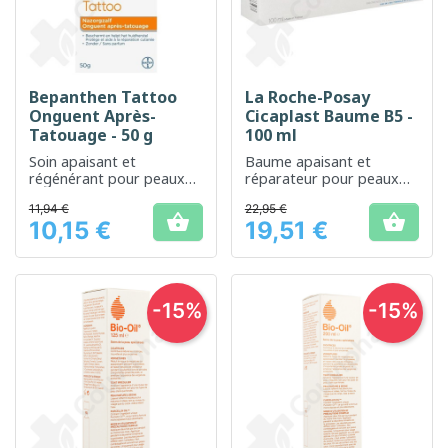
Bepanthen Tattoo
La Roche-Posay
Onguent Après-
Cicaplast Baume B5 -
Tatouage - 50 g
100 ml
Soin apaisant et
Baume apaisant et
régénérant pour peaux
réparateur pour peaux
tatouées
sensibles et irritées
11,94 €
22,95 €


10,15 €
19,51 €
Prix
Prix
-15%
-15%