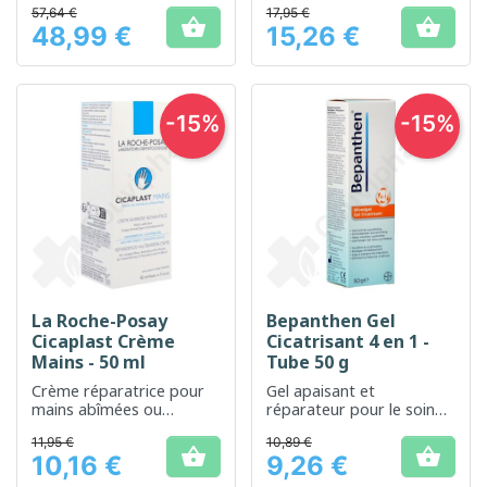
57,64 €
17,95 €
sensibles ou fragilisées.


48,99 €
15,26 €
Prix
Prix
-15%
-15%
La Roche-Posay
Bepanthen Gel
Cicaplast Crème
Cicatrisant 4 en 1 -
Mains - 50 ml
Tube 50 g
Crème réparatrice pour
Gel apaisant et
mains abîmées ou
réparateur pour le soin
desséchées, pour une
des peaux irritées ou
11,95 €
10,89 €
protection quotidienne.
abîmées


10,16 €
9,26 €
Prix
Prix