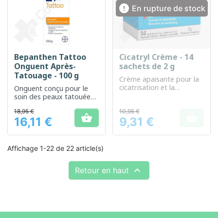

En rupture de stock
Bepanthen Tattoo
Cicatryl Crème - 14
Onguent Après-
sachets de 2 g
Tatouage - 100 g
Crème apaisante pour la
cicatrisation et la
Onguent conçu pour le
réparation cutanée
soin des peaux tatouées,
favorisant une guérison
18,95 €
10,95 €
optimale.


16,11 €
9,31 €
Prix
Prix
Affichage 1-22 de 22 article(s)

Retour en haut