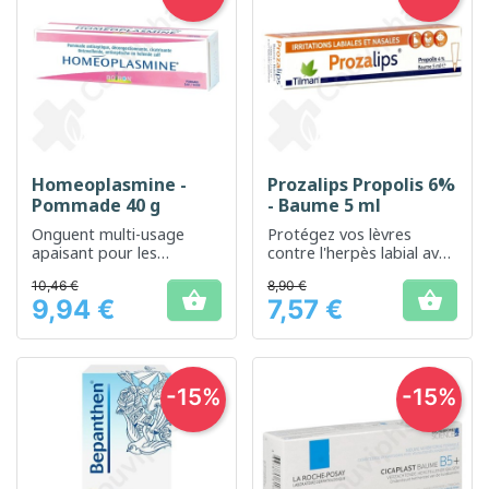
Homeoplasmine -
Prozalips Propolis 6%
Pommade 40 g
- Baume 5 ml
Onguent multi-usage
Protégez vos lèvres
apaisant pour les
contre l'herpès labial avec
irritations cutanées
une application facile
10,46 €
8,90 €
légères


9,94 €
7,57 €
Prix
Prix
-15%
-15%