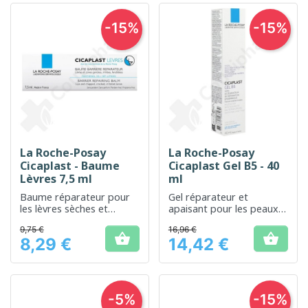
-15%
-15%
La Roche-Posay
La Roche-Posay
Cicaplast - Baume
Cicaplast Gel B5 - 40
Lèvres 7,5 ml
ml
Baume réparateur pour
Gel réparateur et
les lèvres sèches et
apaisant pour les peaux
irritées
agressées ou irritées
9,75 €
16,96 €


8,29 €
14,42 €
Prix
Prix
-5%
-15%