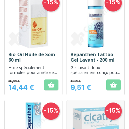
-15%
-15%
Bio-Oil Huile de Soin -
Bepanthen Tattoo
60 ml
Gel Lavant - 200 ml
Huile spécialement
Gel lavant doux
formulée pour améliorer
spécialement conçu pour
l'apparence des cicatrices,
le soin des peaux
16,99 €
11,19 €
vergetures et teint
tatouées


14,44 €
9,51 €
irrégulier.
Prix
Prix
-15%
-15%