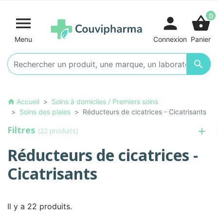
0

person
shopping_basket
Menu
Connexion
Panier

Accueil
Soins à domiciles / Premiers soins
home
Soins des plaies
Réducteurs de cicatrices - Cicatrisants
Filtres
(22 produits)
Réducteurs de cicatrices -
Cicatrisants
Il y a 22 produits.