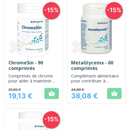
-15%
-15%
ChromeSin - 90
MetaGlycemx - 60
comprimés
comprimés
Comprimés de chrome
Complément alimentaire
pour aider à maintenir
pour contribuer à
une glycémie normale
l'équilibre du métabolisme
22,50 €
44,80 €
du glucose


19,13 €
38,08 €
Prix
Prix
-15%