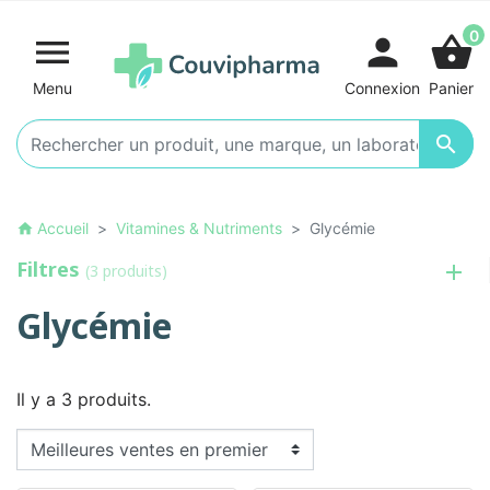
0

person
shopping_basket
Menu
Connexion
Panier

Accueil
Vitamines & Nutriments
Glycémie
home
Filtres
(3 produits)
Glycémie
Il y a 3 produits.