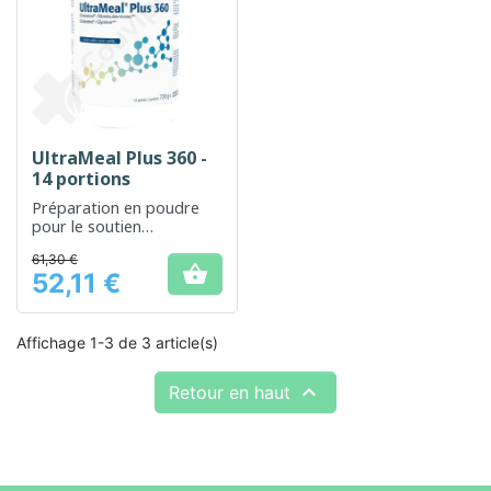
UltraMeal Plus 360 -
14 portions
Préparation en poudre
pour le soutien
nutritionnel complet en
61,30 €
cas de gestion du poids

52,11 €
Prix
Affichage 1-3 de 3 article(s)

Retour en haut