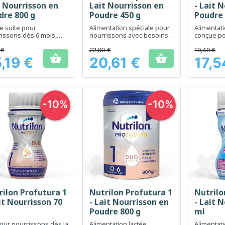
t Nourrisson en
Lait Nourrisson en
- Lait 
dre 800 g
Poudre 450 g
Poudre 
de suite pour
Alimentation spéciale pour
Alimentat
issons dès 6 mois,
nourrissons avec besoins
conçue p
té aux besoins
nutritionnels spécifiques
besoins d
tionnels spécifiques
nourrisso
 €
22,90 €
19,49 €


de naissa
,19 €
20,61 €
17,5
Prix
Prix
-10%
-10%
rilon Profutura 1
Nutrilon Profutura 1
Nutrilo
Aperçu rapide
Aperçu rapide
Ap



it Nourrisson 70
- Lait Nourrisson en
- Lait 
Poudre 800 g
ml
pour nourrissons dès la
Alimentation lactée
Alimentati