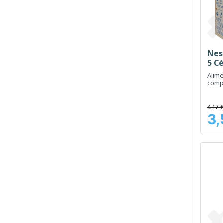
Nes
5 Cé
Alime
comp
nourr
céréa
4,17 
3,
Prix