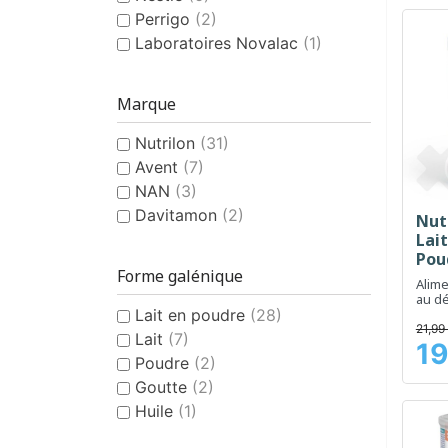
Perrigo
(2)
Laboratoires Novalac
(1)
Marque
Nutrilon
(31)
Avent
(7)
NAN
(3)
Davitamon
(2)
Nut
Lait
Pou
Forme galénique
Alime
au d
Lait en poudre
(28)
bébé
21,99
Lait
(7)
19
Prix
Poudre
(2)
Goutte
(2)
Huile
(1)