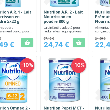
ilon A.R. 1 - Lait
Nutrilon A.R. 2 - Lait
Nutrilo
Aperçu rapide
Aperçu rapide
Ap



rrisson en
Nourrisson en
Prématu
dre 5x22 g
poudre 800 g
Nourris
poudre 
en poudre
Lait infantile adapté pour
Alimentat
ialement conçu pour
réduire les régurgitations
conçue p
re les régurgitations
chez les nourrissons
besoins n
les nourrissons
bébés pr
€
27,49 €
24,99 €


faible poi
49 €
24,74 €
22,
Prix
Prix
-10%
-10%
rilon Omneo 2 -
Nutrilon Pepti MCT -
Nutril
Aperçu rapide
Aperçu rapide
Ap


