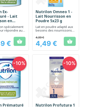
n Ex-
Nutrilon Omneo 1 -
erçu rapide
Aperçu rapide

ré - Lait
Lait Nourrisson en
son en
Poudre 5x23 g
800 g
ion spécialement
Lait en poudre adapté aux
our répondre aux
besoins des nourrissons
utritionnels des
dès la naissance
ématurés ou de
4,99 €


ds à la naissance
49 €
4,49 €
Prix
-10%
-10%
on Prématuré
Nutrilon Profutura 1
erçu rapide
Aperçu rapide
