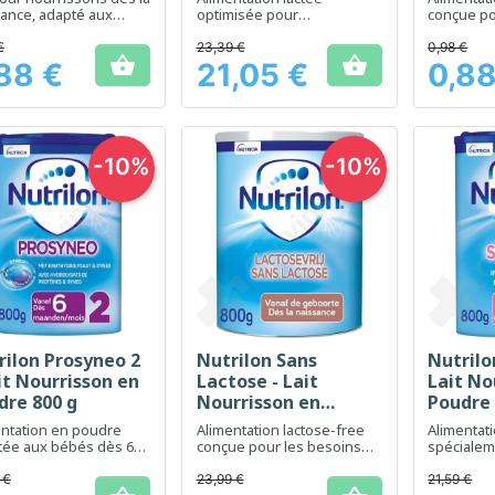
ance, adapté aux
optimisée pour
conçue po
ins spécifiques du
nourrissons dès la
nourrisso
naissance
naissance
€
23,39 €
0,98 €


88 €
21,05 €
0,88
Prix
Prix
-10%
-10%
rilon Prosyneo 2
Nutrilon Sans
Nutrilo
Aperçu rapide
Aperçu rapide
Ap



it Nourrisson en
Lactose - Lait
Lait No
dre 800 g
Nourrisson en
Poudre 
Poudre 800 g
entation en poudre
Alimentation lactose-free
Alimentati
tée aux bébés dès 6
conçue pour les besoins
spécialem
pour un soutien du
nutritionnels spécifiques
calmer le
me immunitaire et du
des nourrissons
faim fréq
 €
23,99 €
21,59 €