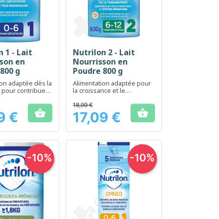
 1 - Lait
Nutrilon 2 - Lait
erçu rapide
Aperçu rapide

son en
Nourrisson en
800 g
Poudre 800 g
ion adaptée dès la
Alimentation adaptée pour
 pour contribuer
la croissance et le
oppement sain
développement des bébés
issons
de 6 à 12 mois
18,99 €


9 €
17,09 €
Prix
-10%
-10%