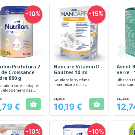
-10%
-15%
rilon Profutura 2
Nancare Vitamin D -
Avent B
Aperçu rapide
Aperçu rapide
Ap



 de Croissance -
Gouttes 10 ml
verre -
dre 800 g
Soutient le système
Biberon ré
immunitaire et le
sécuritair
ntation lactée adaptée
développement des os,
l'alimenta
éveloppement des
dès la naissance
s dès 6 mois
 €
11,99 €
14,99 €


,79 €
10,19 €
12,7
Prix
Prix
-10%
-10%