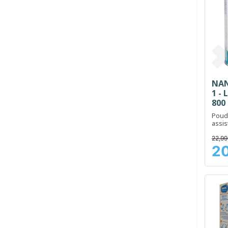
NAN
1 - 
800
Poud
assis
satié
22,99
20
Prix