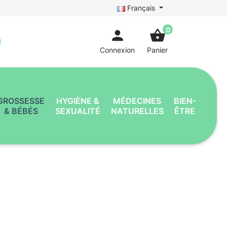
Français
0
person
shopping_basket
Connexion
Panier
GROSSESSE
HYGIÈNE &
MÉDECINES
BIEN-
& BÉBÉS
SEXUALITÉ
NATURELLES
ÊTRE