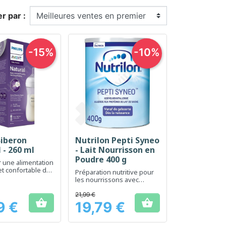
er par :
-15%
-10%
Biberon
Nutrilon Pepti Syneo
erçu rapide
Aperçu rapide

 - 260 ml
- Lait Nourrisson en
Poudre 400 g
r une alimentation
et confortable du
Préparation nutritive pour
n
les nourrissons avec
besoins diététiques
spécifiques
21,99 €


9 €
19,79 €
Prix