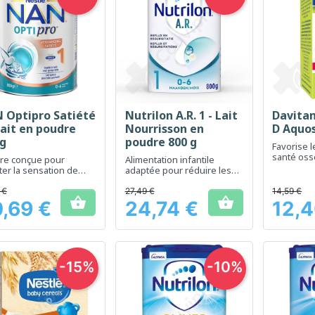
 Optipro Satiété
Nutrilon A.R. 1 - Lait
Davita
Aperçu rapide
Aperçu rapide
Ap



Lait en poudre
Nourrisson en
D Aquos
 g
poudre 800 g
Favorise l
santé oss
re conçue pour
Alimentation infantile
niveaux a
ter la sensation de
adaptée pour réduire les
calcium
té chez l'enfant
risques de régurgitations
 €
27,49 €
14,59 €


,69 €
24,74 €
12,4
Prix
Prix
-15%
-10%