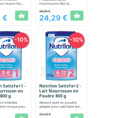
ur nourrir les
nourrissons dès la
ns dès leur
naissance, pour une
.
digestion facilitée et un
26,99 €


soutien du système
 €
24,29 €
Prix
immunitaire.
-10%
-10%
n Satisfa+1 -
Nutrilon Satisfa+2 -
erçu rapide
Aperçu rapide

urrisson en
Lait Nourrisson en
800 g
Poudre 800 g
on infantile
Aliment lacté en poudre
ent conçue pour
adapté pour satisfaire les
s sensations de
besoins spécifiques des
uentes chez les
nourrissons
23,32 €