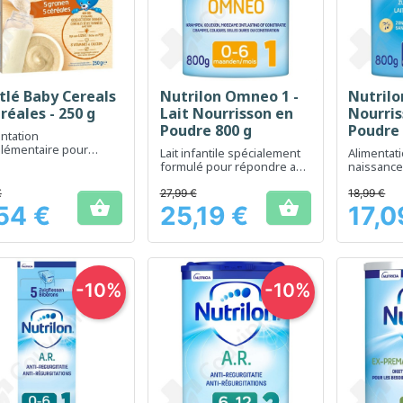
tlé Baby Cereals
Nutrilon Omneo 1 -
Nutrilon
Aperçu rapide
Aperçu rapide
Ap



réales - 250 g
Lait Nourrisson en
Nourris
Poudre 800 g
Poudre 
ntation
lémentaire pour
Lait infantile spécialement
Alimentat
issons, riche en cinq
formulé pour répondre aux
naissance
les essentielles
besoins nutritionnels des
au dével
nourrissons dès la
des nourr
€
27,99 €
18,99 €


naissance
54 €
25,19 €
17,0
Prix
Prix
-10%
-10%