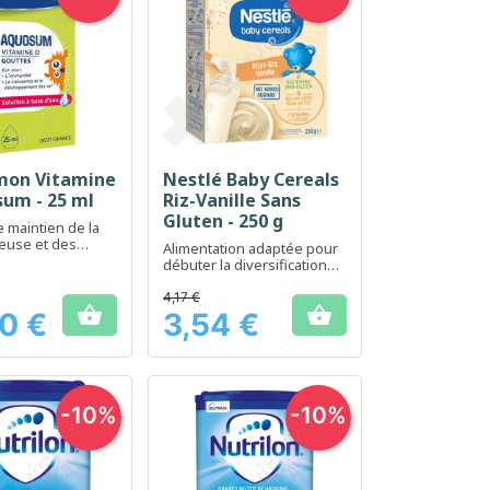
mon Vitamine
Nestlé Baby Cereals
erçu rapide
Aperçu rapide

um - 25 ml
Riz-Vanille Sans
Gluten - 250 g
e maintien de la
euse et des
Alimentation adaptée pour
déquats de
débuter la diversification
alimentaire des bébés
4,17 €


0 €
3,54 €
Prix
-10%
-10%