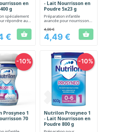
Nourrisson en
- Lait Nourrisson en
400 g
Poudre 5x23 g
ion spécialement
Préparation infantile
our répondre aux
avancée pour nourrissons
es prématurés et
dès la naissance
ns de faible poids
4,99 €


nce
4 €
4,49 €
Prix
-10%
-10%
n Prosyneo 1
Nutrilon Prosyneo 1
erçu rapide
Aperçu rapide

Nourrisson 70
- Lait Nourrisson en
Poudre 800 g
on infantile
Préparation pour