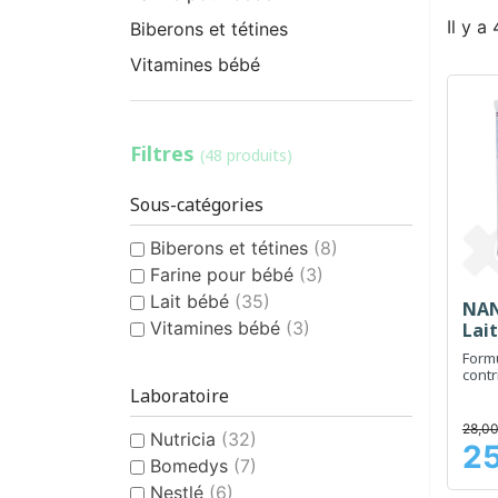
Il y a
Biberons et tétines
Vitamines bébé
Filtres
(48 produits)
Sous-catégories
Biberons et tétines
(8)
Farine pour bébé
(3)
Lait bébé
(35)
NAN 
Vitamines bébé
(3)
Lai
Form
contr
régur
Laboratoire
28,00
Nutricia
(32)
25
Prix
Bomedys
(7)
Nestlé
(6)