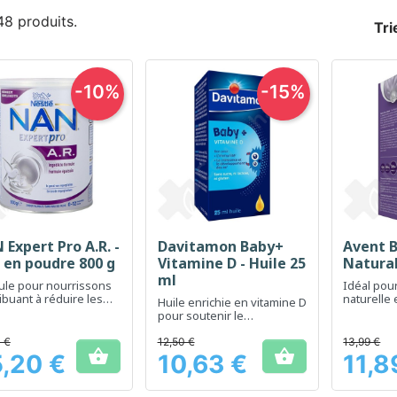
 48 produits.
Tri
-10%
-15%
Expert Pro A.R. -
Davitamon Baby+
Avent 
Aperçu rapide
Aperçu rapide
Ap



t en poudre 800 g
Vitamine D - Huile 25
Natural
ml
ule pour nourrissons
Idéal pou
ibuant à réduire les
naturelle 
Huile enrichie en vitamine D
gitations
nourrisso
pour soutenir le
développement osseux
chez les bébés
 €
12,50 €
13,99 €


,20 €
10,63 €
11,8
Prix
Prix