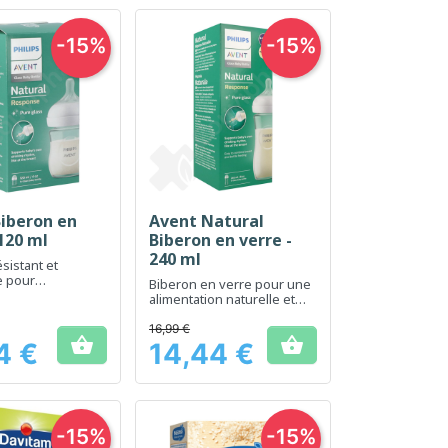
-15%
-15%
iberon en
Avent Natural
erçu rapide
Aperçu rapide

 120 ml
Biberon en verre -
240 ml
sistant et
e pour
Biberon en verre pour une
tion de votre bébé
alimentation naturelle et
confortable de votre bébé
16,99 €


4 €
14,44 €
Prix
-15%
-15%