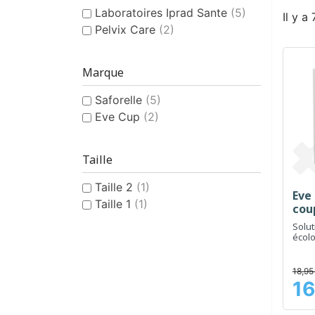
Laboratoires Iprad Sante
(5)
Il y a
Pelvix Care
(2)
Marque
Saforelle
(5)
Eve Cup
(2)
Taille
Taille 2
(1)
Eve 
Taille 1
(1)
cou
Solut
écolo
des 
18,95
16
Prix