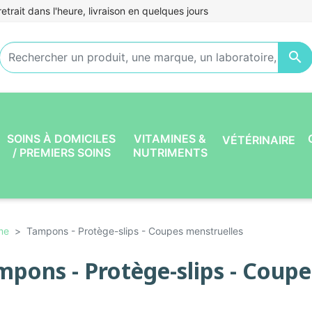
etrait dans l'heure, livraison en quelques jours

SOINS À DOMICILES
VITAMINES &
VÉTÉRINAIRE
/ PREMIERS SOINS
NUTRIMENTS
me
Tampons - Protège-slips - Coupes menstruelles
mpons - Protège-slips - Coupe