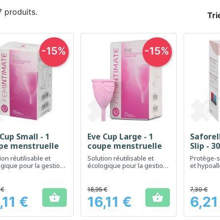
 7 produits.
Tri
-15%
-15%
Cup Small - 1
Eve Cup Large - 1
Saforel
Aperçu rapide
Aperçu rapide
Ap



pe menstruelle
coupe menstruelle
Slip - 3
ion réutilisable et
Solution réutilisable et
Protège-s
gique pour la gestion
écologique pour la gestion
et hypoal
menstruations
des menstruations
l'hygiène
 €
18,95 €
7,30 €


,11 €
16,11 €
6,21
Prix
Prix