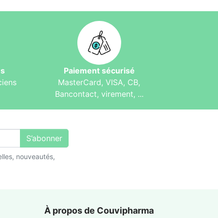
és
Paiement sécurisé
ciens
MasterCard, VISA, CB,
Bancontact, virement, ...
S’abonner
lles, nouveautés,
À propos de Couvipharma