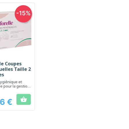
-15%
le Coupes
erçu rapide
elles Taille 2
es
hygiénique et
le pour la gestion
ruations

6 €