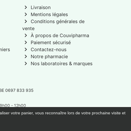
chevron_right
Livraison
chevron_right
Mentions légales
chevron_right
Conditions générales de
vente
chevron_right
À propos de Couvipharma
chevron_right
Paiement sécurisé
chevron_right
miers
Contactez-nous
chevron_right
Notre pharmacie
chevron_right
Nos laboratoires & marques
 BE 0697 833 935
: 9h00 - 12h00
liser votre panier, vous reconnaître lors de votre prochaine visite et