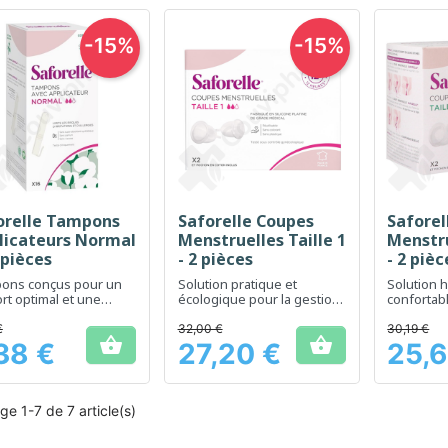
-15%
-15%
orelle Tampons
Saforelle Coupes
Saforel
Aperçu rapide
Aperçu rapide
Ap



licateurs Normal
Menstruelles Taille 1
Menstru
 pièces
- 2 pièces
- 2 pièc
ons conçus pour un
Solution pratique et
Solution 
rt optimal et une
écologique pour la gestion
confortab
ction efficace
des menstruations
des menst
€
32,00 €
30,19 €


38 €
27,20 €
25,6
Prix
Prix
ge 1-7 de 7 article(s)