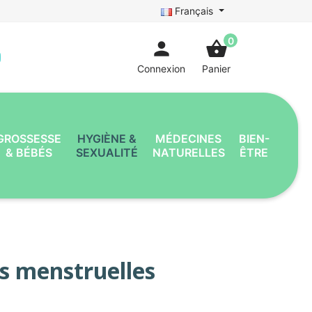
Français
0
person
shopping_basket
Connexion
Panier
GROSSESSE
HYGIÈNE &
MÉDECINES
BIEN-
& BÉBÉS
SEXUALITÉ
NATURELLES
ÊTRE
s menstruelles