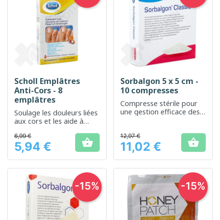
Scholl Emplâtres
Sorbalgon 5 x 5 cm -
Anti-Cors - 8
10 compresses
emplâtres
Compresse stérile pour
une gestion efficace des
Soulage les douleurs liées
plaies exsudatives
aux cors et les aide à
disparaître
6,99 €
12,97 €
progressivement


5,94 €
11,02 €
Prix
Prix
-15%
-15%