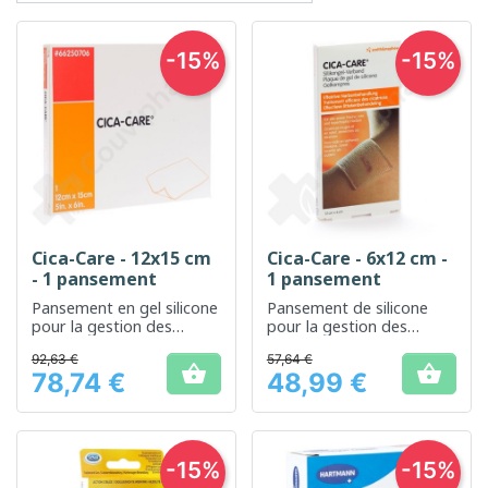
-15%
-15%
Cica-Care - 12x15 cm
Cica-Care - 6x12 cm -
- 1 pansement
1 pansement
Pansement en gel silicone
Pansement de silicone
pour la gestion des
pour la gestion des
cicatrices
cicatrices et la réduction
92,63 €
57,64 €
de leur apparence.


78,74 €
48,99 €
Prix
Prix
-15%
-15%