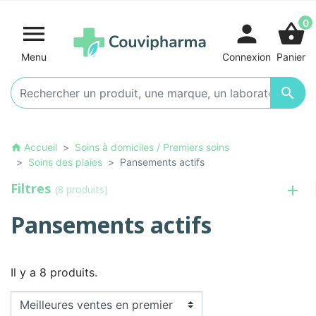
0

person
shopping_basket
Menu
Connexion
Panier

Accueil
Soins à domiciles / Premiers soins
home
Soins des plaies
Pansements actifs
Filtres
(8 produits)
Pansements actifs
Il y a 8 produits.