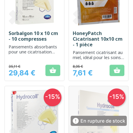
Sorbalgon 10 x 10 cm
HoneyPatch
- 10 compresses
Cicatrisant 10x10 cm
- 1 pièce
Pansements absorbants
pour une cicatrisation
Pansement cicatrisant au
optimale des plaies
miel, idéal pour les soins
de plaies
35,11 €
8,95 €


29,84 €
7,61 €
Prix
Prix
-15%
-15%

En rupture de stock