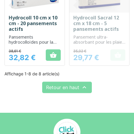
Hydrocoll 10 cm x 10
Hydrocoll Sacral 12
cm - 20 pansements
cm x 18 cm - 5
actifs
pansements actifs
Pansements
Pansement ultra-
hydrocolloïdes pour la
absorbant pour les plaies
protection et la
exsudatives situées au
38,61 €
35,02 €
cicatrisation des plaies
niveau sacral


32,82 €
29,77 €
Prix
Prix
Affichage 1-8 de 8 article(s)

Retour en haut