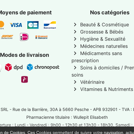
Moyens de paiement
Nos catégories
chevron_right
Beauté & Cosmétique
chevron_right
Grossesse & Bébés
chevron_right
Hygiène & Sexualité
chevron_right
Médecines naturelles
chevron_right
Médicaments sans
Modes de livraison
prescription
chevron_right
Soins à domiciles / Pre
soins
chevron_right
Vétérinaire
chevron_right
Vitamines & Nutriments
 SRL -
Rue de la Barrière, 30A à 5660 Pesche
- APB 932901 - TVA :
Pharmacienne titulaire : Wullepit Elisabeth
rture : Lundi - Vendredi : 9h00 - 12h30 et 13h30 - 18h30, Samedi 
ion de Cookies. Ces Cookies permettent de suivre votre navigation, actua
Trouver une pharmacie de garde