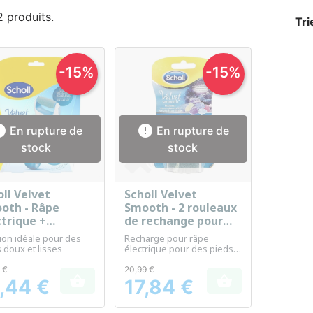
 2 produits.
Tri
-15%
-15%


En rupture de
En rupture de
stock
stock
ll Velvet
Scholl Velvet
Aperçu rapide
Aperçu rapide


oth - Râpe
Smooth - 2 rouleaux
ctrique +
de rechange pour
mage peaux
rape électrique
ion idéale pour des
Recharge pour râpe
hes
 doux et lisses
électrique pour des pieds
doux et lisses
 €
20,99 €


,44 €
17,84 €
Prix