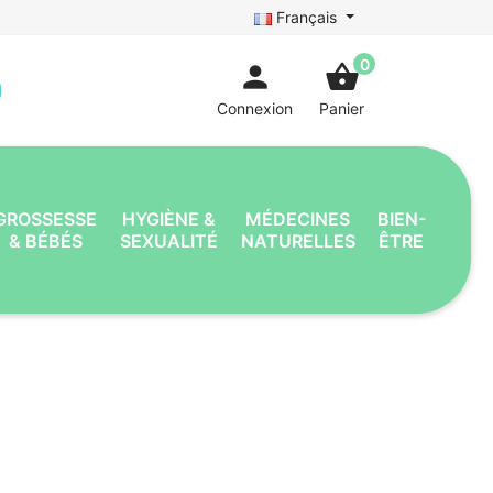
Français
0
person
shopping_basket
Connexion
Panier
GROSSESSE
HYGIÈNE &
MÉDECINES
BIEN-
& BÉBÉS
SEXUALITÉ
NATURELLES
ÊTRE