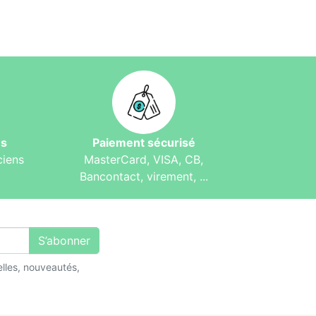
és
Paiement sécurisé
ciens
MasterCard, VISA, CB,
Bancontact, virement, ...
S’abonner
lles, nouveautés,