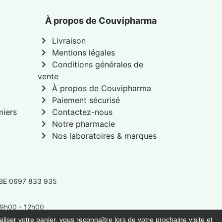
À propos de Couvipharma
chevron_right
Livraison
chevron_right
Mentions légales
chevron_right
Conditions générales de
vente
chevron_right
À propos de Couvipharma
chevron_right
Paiement sécurisé
chevron_right
miers
Contactez-nous
chevron_right
Notre pharmacie
chevron_right
Nos laboratoires & marques
 BE 0697 833 935
: 9h00 - 12h00
liser votre panier, vous reconnaître lors de votre prochaine visite et