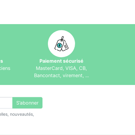
és
Paiement sécurisé
ciens
MasterCard, VISA, CB,
Bancontact, virement, ...
S’abonner
lles, nouveautés,