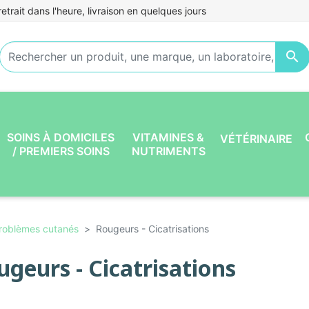
etrait dans l'heure, livraison en quelques jours

SOINS À DOMICILES
VITAMINES &
VÉTÉRINAIRE
/ PREMIERS SOINS
NUTRIMENTS
roblèmes cutanés
Rougeurs - Cicatrisations
ugeurs - Cicatrisations