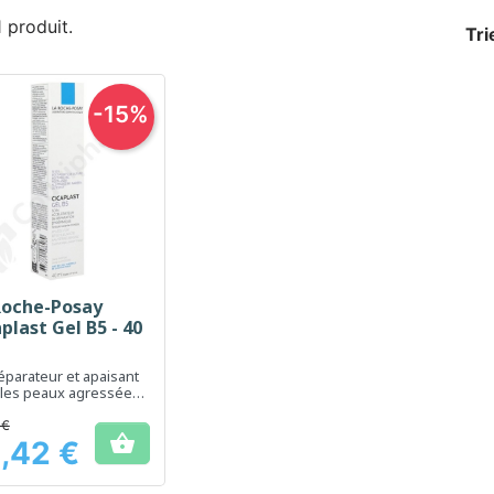
 1 produit.
Tri
-15%
Roche-Posay
Aperçu rapide

plast Gel B5 - 40
éparateur et apaisant
 les peaux agressées
ritées
 €

,42 €