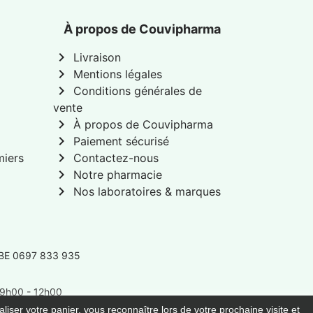
À propos de Couvipharma
chevron_right
Livraison
chevron_right
Mentions légales
chevron_right
Conditions générales de
vente
chevron_right
À propos de Couvipharma
chevron_right
Paiement sécurisé
chevron_right
miers
Contactez-nous
chevron_right
Notre pharmacie
chevron_right
Nos laboratoires & marques
 BE 0697 833 935
: 9h00 - 12h00
liser votre panier, vous reconnaître lors de votre prochaine visite et