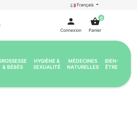
Français
0
person
shopping_basket
Connexion
Panier
GROSSESSE
HYGIÈNE &
MÉDECINES
BIEN-
& BÉBÉS
SEXUALITÉ
NATURELLES
ÊTRE