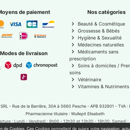
Moyens de paiement
Nos catégories
chevron_right
Beauté & Cosmétique
chevron_right
Grossesse & Bébés
chevron_right
Hygiène & Sexualité
chevron_right
Médecines naturelles
chevron_right
Médicaments sans
Modes de livraison
prescription
chevron_right
Soins à domiciles / Pre
soins
chevron_right
Vétérinaire
chevron_right
Vitamines & Nutriments
 SRL -
Rue de la Barrière, 30A à 5660 Pesche
- APB 932901 - TVA :
Pharmacienne titulaire : Wullepit Elisabeth
rture : Lundi - Vendredi : 9h00 - 12h30 et 13h30 - 18h30, Samedi 
ion de Cookies. Ces Cookies permettent de suivre votre navigation, actua
Trouver une pharmacie de garde