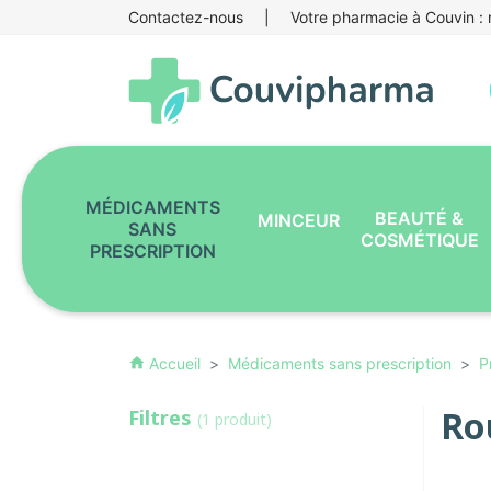
Contactez-nous
|
Votre pharmacie à Couvin : r
MÉDICAMENTS
BEAUTÉ &
MINCEUR
SANS
COSMÉTIQUE
PRESCRIPTION
Accueil
Médicaments sans prescription
P
home
Ro
Filtres
(1 produit)