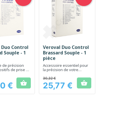
 Duo Control
Veroval Duo Control
erçu rapide
Aperçu rapide

d Souple - 1
Brassard Souple - 1
pièce
e de précision
Accessoire essentiel pour
sitifs de prise de
la précision de votre
térielle
tensiomètre Veroval
30,32 €


0 €
25,77 €
Prix