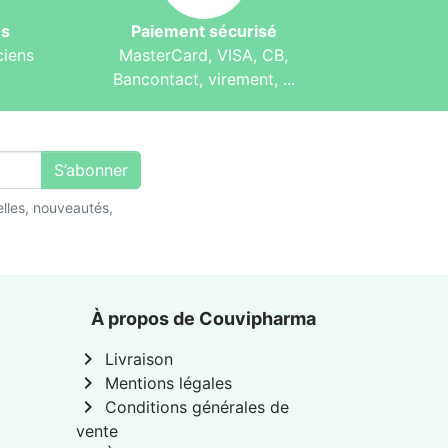
és
Paiement sécurisé
ciens
MasterCard, VISA, CB,
Bancontact, virement, ...
S’abonner
lles, nouveautés,
À propos de Couvipharma
chevron_right
Livraison
chevron_right
Mentions légales
chevron_right
Conditions générales de
vente