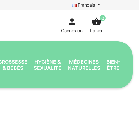
Français
0
person
shopping_basket
Connexion
Panier
GROSSESSE
HYGIÈNE &
MÉDECINES
BIEN-
& BÉBÉS
SEXUALITÉ
NATURELLES
ÊTRE