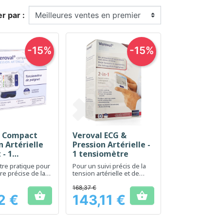
er par :
-15%
-15%
l Compact
Veroval ECG &
erçu rapide
Aperçu rapide

n Artérielle
Pression Artérielle -
 - 1
1 tensiomètre
mètre
re pratique pour
Pour un suivi précis de la
e précise de la
tension artérielle et de
térielle au
l'ECG à domicile
168,37 €


2 €
143,11 €
Prix