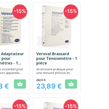
-15%
-15%
l Adaptateur
Veroval Brassard
erçu rapide
Aperçu rapide

 pour
pour Tensiomètre - 1
ètres - 1
pièce
e essentiel pour
Accessoire pratique pour
 vos appareils
une mesure précise et
Veroval
confortable de la tension
artérielle
28,11 €


3 €
23,89 €
Prix
-15%
-15%