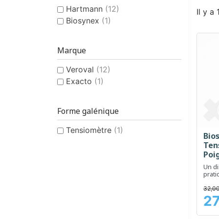
Hartmann
(12)
Il y a
Biosynex
(1)
Marque
Veroval
(12)
Exacto
(1)
Forme galénique
Tensiomètre
(1)
Bio
Ten
Poig
Un di
prati
surve
de la
32,00
27
Prix