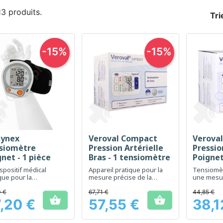
 13 produits.
Tri
-15%
-15%
synex
Veroval Compact
Verova
Aperçu rapide
Aperçu rapide
Ap



siomètre
Pression Artérielle
Pressio
net - 1 pièce
Bras - 1 tensiomètre
Poignet
tensio
spositif médical
Appareil pratique pour la
Tensiomèt
que pour la
mesure précise de la
une mesur
illance quotidienne
tension artérielle à domicile
tension ar
 pression artérielle
poignet
 €
67,71 €
44,85 €


,20 €
57,55 €
38,1
Prix
Prix