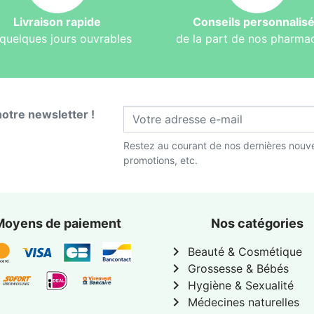
Livraison rapide
Conseils personnalis
quelques jours ouvrables
de la part de nos pharma
notre newsletter !
Restez au courant de nos dernières nouve
promotions, etc.
Moyens de paiement
Nos catégories
chevron_right
Beauté & Cosmétique
chevron_right
Grossesse & Bébés
chevron_right
Hygiène & Sexualité
chevron_right
Médecines naturelles