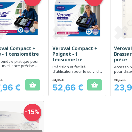
oval Compact +
Veroval Compact +
Veroval
Aperçu rapide
Aperçu rapide
Ap



s - 1 tensiomètre
Poignet - 1
Brassar
tensiomètre
pièce
iomètre pratique pour
urveillance précise de
Précision et facilité
Accessoir
nsion artérielle à
d'utilisation pour le suivi de
pour dispo
ile
votre tension artérielle
tension ar
 €
61,95 €
28,12 €


,96 €
52,66 €
23,9
Prix
Prix
-15%