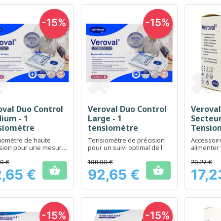
-15%
-15%
oval Duo Control
Veroval Duo Control
Verova
Aperçu rapide
Aperçu rapide
Ap



ium - 1
Large - 1
Secteur
siomètre
tensiomètre
Tensiom
pièce
iomètre de haute
Tensiomètre de précision
Accessoir
ision pour une mesure
pour un suivi optimal de la
alimenter
e de la pression
pression artérielle
médicaux 
ielle
0 €
109,00 €
20,27 €


,65 €
92,65 €
17,2
Prix
Prix
-15%
-15%