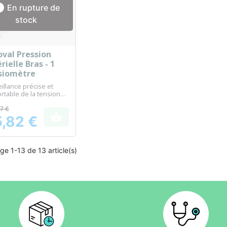

En rupture de
stock
oval Pression
Aperçu rapide

rielle Bras - 1
siomètre
illance précise et
rtable de la tension
ielle à domicile
7 €

,82 €
ge 1-13 de 13 article(s)