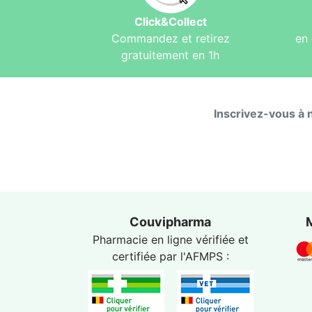
Click&Collect
Commandez et retirez
en 
gratuitement en 1h
Inscrivez-vous à 
Couvipharma
Pharmacie en ligne vérifiée et
certifiée par l'
AFMPS
: