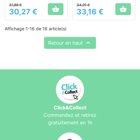
chez les chiens
chez les chiens
31,86 €
34,91 €


30,27 €
33,16 €
Prix
Prix
Affichage 1-16 de 16 article(s)

Retour en haut
Click&Collect
Commandez et retirez
gratuitement en 1h