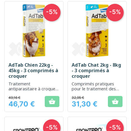
-5%
-5%
AdTab Chien 22kg -
AdTab Chat 2kg - 8kg
45kg - 3 comprimés à
- 3 comprimés à
croquer
croquer
Traitement
Comprimés pratiques
antiparasitaire à croquer
pour le traitement des
pour une protection
infestations parasitaires
49,16 €
32,95 €
efficace des chiens de
chez les chats


46,70 €
31,30 €
grande taille
Prix
Prix
-5%
-5%