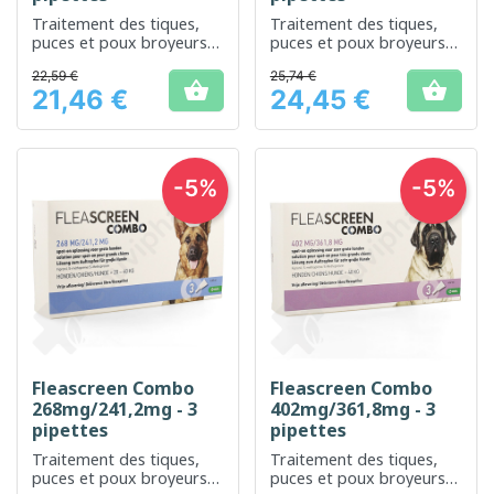
Traitement des tiques,
Traitement des tiques,
puces et poux broyeurs
puces et poux broyeurs
chez les chiens
chez les chiens
22,59 €
25,74 €


21,46 €
24,45 €
Prix
Prix
-5%
-5%
Fleascreen Combo
Fleascreen Combo
268mg/241,2mg - 3
402mg/361,8mg - 3
pipettes
pipettes
Traitement des tiques,
Traitement des tiques,
puces et poux broyeurs
puces et poux broyeurs