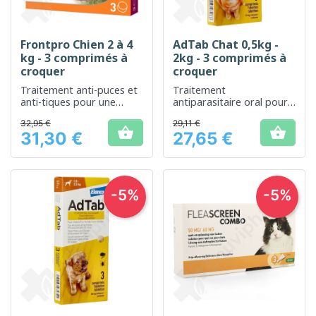
Frontpro Chien 2 à 4
AdTab Chat 0,5kg -
kg - 3 comprimés à
2kg - 3 comprimés à
croquer
croquer
Traitement anti-puces et
Traitement
anti-tiques pour une
antiparasitaire oral pour
protection efficace de
chats, efficace contre les
32,95 €
29,11 €
votre petit chien
vers intestinaux


31,30 €
27,65 €
Prix
Prix
-5%
-5%