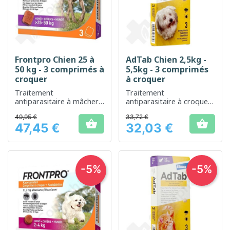
Frontpro Chien 25 à
AdTab Chien 2,5kg -
50 kg - 3 comprimés à
5,5kg - 3 comprimés
croquer
à croquer
Traitement
Traitement
antiparasitaire à mâcher
antiparasitaire à croquer
pour une protection
pour chiens de petite
49,95 €
33,72 €
renforcée contre les
taille


47,45 €
32,03 €
puces et les tiques chez le
Prix
Prix
chien
-5%
-5%