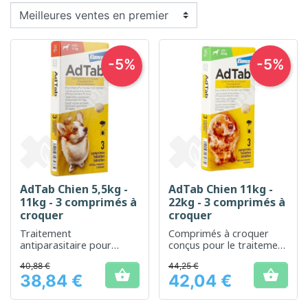
-5%
-5%
AdTab Chien 5,5kg -
AdTab Chien 11kg -
11kg - 3 comprimés à
22kg - 3 comprimés à
croquer
croquer
Traitement
Comprimés à croquer
antiparasitaire pour
conçus pour le traitement
chiens, efficace contre les
antiparasitaire chez les
40,88 €
44,25 €
puces et les tiques
chiens de taille moyenne


38,84 €
42,04 €
Prix
Prix