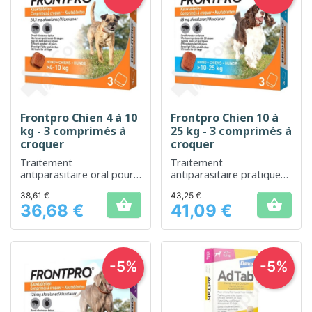
Frontpro Chien 4 à 10
Frontpro Chien 10 à
kg - 3 comprimés à
25 kg - 3 comprimés à
croquer
croquer
Traitement
Traitement
antiparasitaire oral pour
antiparasitaire pratique
protéger votre chien
pour protéger votre
38,61 €
43,25 €
contre les puces et les
chien contre les puces et


36,68 €
41,09 €
tiques
les tiques
Prix
Prix
-5%
-5%