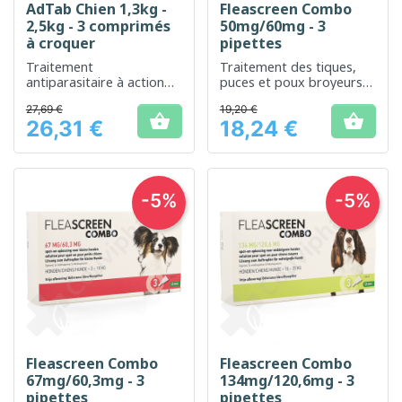
AdTab Chien 1,3kg -
Fleascreen Combo
2,5kg - 3 comprimés
50mg/60mg - 3
à croquer
pipettes
Traitement
Traitement des tiques,
antiparasitaire à action
puces et poux broyeurs
rapide pour petits chiens
chez les chats
27,69 €
19,20 €


26,31 €
18,24 €
Prix
Prix
-5%
-5%
Fleascreen Combo
Fleascreen Combo
67mg/60,3mg - 3
134mg/120,6mg - 3
pipettes
pipettes