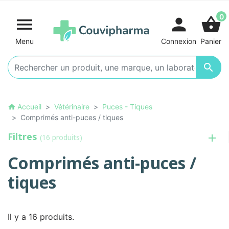
0

person
shopping_basket
Menu
Connexion
Panier

Accueil
Vétérinaire
Puces - Tiques
home
Comprimés anti-puces / tiques
Filtres
(16 produits)
Comprimés anti-puces /
tiques
Il y a 16 produits.