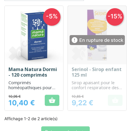
-5%
-15%

En rupture de stock
Mama Natura Dormi
Serinol - Sirop enfant
- 120 comprimés
125 ml
Comprimés
Sirop apaisant pour le
homéopathiques pour
confort respiratoire des
aider à améliorer la
enfants
10,95 €
10,85 €
qualité du sommeil chez


10,40 €
9,22 €
les enfants
Prix
Prix
Affichage 1-2 de 2 article(s)