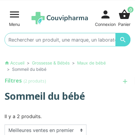
0

person
shopping_basket
Menu
Connexion
Panier

Accueil
Grossesse & Bébés
Maux de bébé
home
Sommeil du bébé
Filtres
(2 produits)
Sommeil du bébé
Il y a 2 produits.