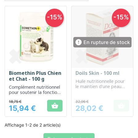
-15%
-15%

En rupture de stock
Biomethin Plus Chien
Doils Skin - 100 ml
et Chat - 100 g
Huile nutritionnelle pour
le maintien d'une peau
Complément nutritionnel
saine chez les chiens
pour soutenir la fonction
hépatique des chiens et
18,75 €
32,96 €
chats


15,94 €
28,02 €
Prix
Prix
Affichage 1-2 de 2 article(s)