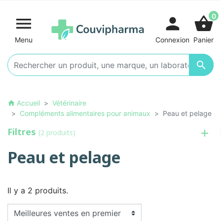
0

person
shopping_basket
Menu
Connexion
Panier

Accueil
Vétérinaire
home
Compléments alimentaires pour animaux
Peau et pelage
Filtres
(2 produits)
Peau et pelage
Il y a 2 produits.