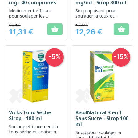
mg - 40 comprimés
mg/ml - Sirop 300 ml
Médicament efficace
Sirop apaisant pour
pour soulager les
soulager la toux et
symptômes du rhume et
faciliter la respiration
11,91 €
12,90 €
de la grippe


11,31 €
12,26 €
Prix
Prix
-5%
-15%
Vicks Toux Sèche
BisolNatural 3 en 1
Sirop - 180 ml
Sans Sucre - Sirop 100
ml
Soulage efficacement la
toux sèche et apaise la
Sirop pour soulager la
gorge
toux et faciliter la