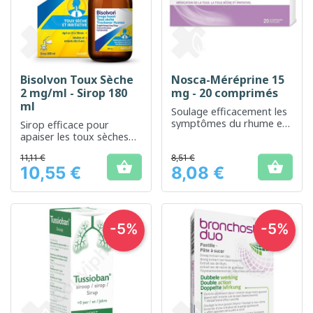
Bisolvon Toux Sèche
Nosca-Méréprine 15
2 mg/ml - Sirop 180
mg - 20 comprimés
ml
Soulage efficacement les
symptômes du rhume et
Sirop efficace pour
de la grippe
apaiser les toux sèches
persistantes
11,11 €
8,51 €


10,55 €
8,08 €
Prix
Prix
-5%
-5%