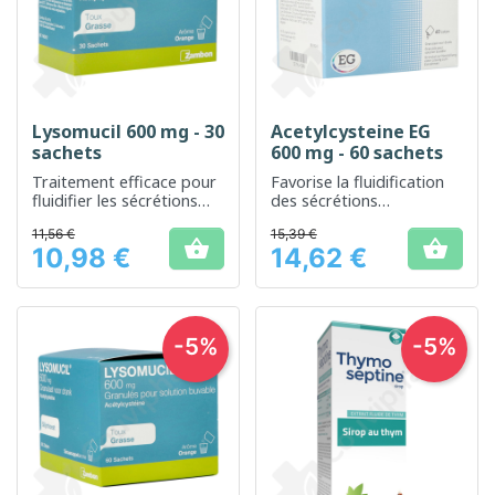
Lysomucil 600 mg - 30
Acetylcysteine EG
sachets
600 mg - 60 sachets
Traitement efficace pour
Favorise la fluidification
fluidifier les sécrétions
des sécrétions
bronchiques
bronchiques pour un
11,56 €
15,39 €
meilleur confort


10,98 €
14,62 €
respiratoire
Prix
Prix
-5%
-5%