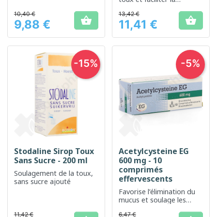
respiration
10,40 €
13,42 €


9,88 €
11,41 €
Prix
Prix
-15%
-5%
Stodaline Sirop Toux
Acetylcysteine EG
Sans Sucre - 200 ml
600 mg - 10
comprimés
Soulagement de la toux,
effervescents
sans sucre ajouté
Favorise l’élimination du
mucus et soulage les
voies respiratoires
11,42 €
6,47 €