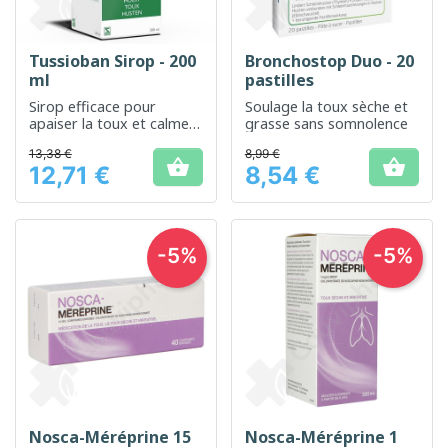
Tussioban Sirop - 200
Bronchostop Duo - 20
ml
pastilles
Sirop efficace pour
Soulage la toux sèche et
apaiser la toux et calmer
grasse sans somnolence
les irritations de la gorge
13,38 €
8,99 €


12,71 €
8,54 €
Prix
Prix
-5%
-5%
Nosca-Méréprine 15
Nosca-Méréprine 1