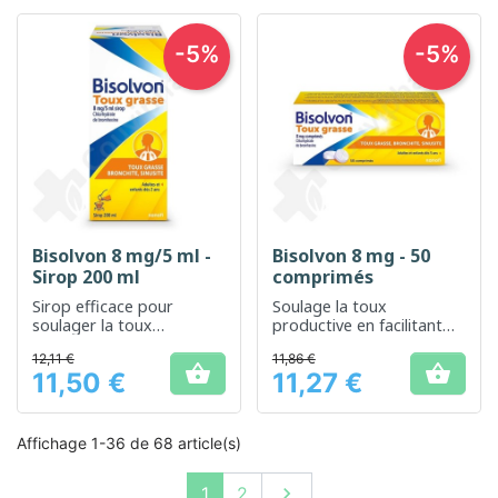
-5%
-5%
Bisolvon 8 mg/5 ml -
Bisolvon 8 mg - 50
Sirop 200 ml
comprimés
Sirop efficace pour
Soulage la toux
soulager la toux
productive en facilitant
productive et faciliter
l'expectoration
12,11 €
11,86 €
l'expectoration


11,50 €
11,27 €
Prix
Prix
Affichage 1-36 de 68 article(s)
Suivant
1
2
