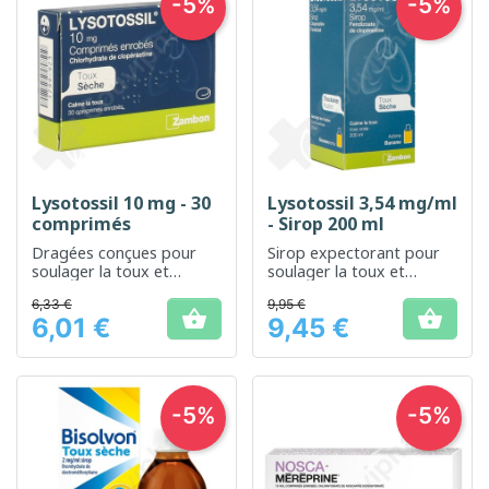
-5%
-5%
Lysotossil 10 mg - 30
Lysotossil 3,54 mg/ml
comprimés
- Sirop 200 ml
Dragées conçues pour
Sirop expectorant pour
soulager la toux et
soulager la toux et
dégager les voies
favoriser l’élimination des
6,33 €
9,95 €
respiratoires
sécrétions bronchiques


6,01 €
9,45 €
Prix
Prix
-5%
-5%