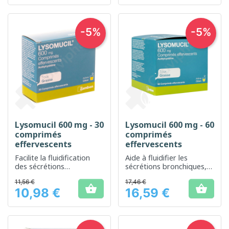
-5%
-5%
Lysomucil 600 mg - 30
Lysomucil 600 mg - 60
comprimés
comprimés
effervescents
effervescents
Facilite la fluidification
Aide à fluidifier les
des sécrétions
sécrétions bronchiques,
bronchiques pour un
facilitant ainsi
11,56 €
17,46 €
confort respiratoire
l'expectoration


10,98 €
16,59 €
amélioré
Prix
Prix