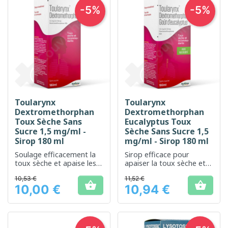
-5%
-5%
Toularynx
Toularynx
Dextromethorphan
Dextromethorphan
Toux Sèche Sans
Eucalyptus Toux
Sucre 1,5 mg/ml -
Sèche Sans Sucre 1,5
Sirop 180 ml
mg/ml - Sirop 180 ml
Soulage efficacement la
Sirop efficace pour
toux sèche et apaise les
apaiser la toux sèche et
irritations de la gorge
calmer les irritations de la
10,53 €
11,52 €
gorge


10,00 €
10,94 €
Prix
Prix