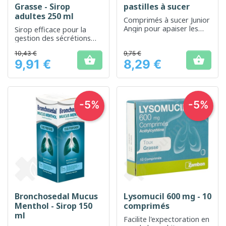
Grasse - Sirop
pastilles à sucer
adultes 250 ml
Comprimés à sucer Junior
Angin pour apaiser les
Sirop efficace pour la
maux de gorge chez les
gestion des sécrétions
jeunes enfants
bronchiques sans sucre
10,43 €
9,75 €
ajouté


9,91 €
8,29 €
Prix
Prix
-5%
-5%
Bronchosedal Mucus
Lysomucil 600 mg - 10
Menthol - Sirop 150
comprimés
ml
Facilite l'expectoration en