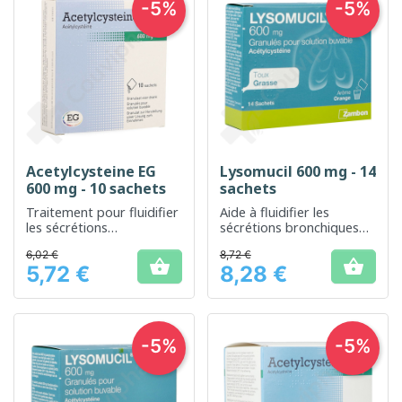
-5%
-5%
Acetylcysteine EG
Lysomucil 600 mg - 14
600 mg - 10 sachets
sachets
Traitement pour fluidifier
Aide à fluidifier les
les sécrétions
sécrétions bronchiques
bronchiques
pour faciliter la
6,02 €
8,72 €
respiration


5,72 €
8,28 €
Prix
Prix
-5%
-5%