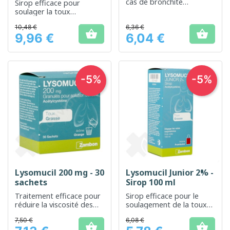
cas de bronchite
Sirop efficace pour
mucopurulente
soulager la toux
productive en dégageant
10,48 €
6,36 €
les voies respiratoires


9,96 €
6,04 €
Prix
Prix
-5%
-5%
Lysomucil 200 mg - 30
Lysomucil Junior 2% -
sachets
Sirop 100 ml
Traitement efficace pour
Sirop efficace pour le
réduire la viscosité des
soulagement de la toux
sécrétions bronchiques
productive chez les
7,50 €
6,08 €
enfants

