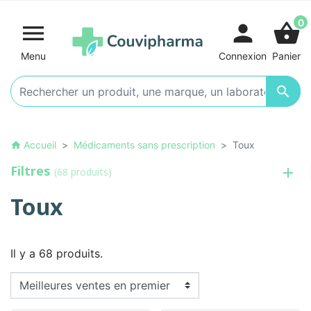
0

person
shopping_basket
Menu
Connexion
Panier

Accueil
Médicaments sans prescription
Toux
home
Filtres
(68 produits)
Toux
Il y a 68 produits.