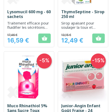
Lysomucil 600 mg - 60
ThymoSeptine - Sirop
sachets
250 ml
Traitement efficace pour
Sirop apaisant pour
fluidifier les sécrétions
soulager la toux et
bronchiques
dégager les voies
17,46 €
13,15 €
respiratoires


16,59 €
12,49 €
Prix
Prix
-5%
-15%
Muco Rhinathiol 5%
Junior-Angin Enfant
Sans Sucre Toux
Goût Fraise - 24