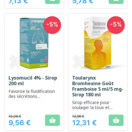
7,13 €
5,78 €
Prix
Prix
-5%
-5%
Lysomucil 4% - Sirop
Toularynx
200 ml
Bromhexine Goût
Framboise 5 ml/5 mg-
Favorise la fluidification
Sirop 180 ml
des sécrétions
bronchiques pour un
Sirop efficace pour
meilleur confort
soulager la toux et
respiratoire
fluidifier les sécrétions
10,06 €
12,96 €
bronchiques


9,56 €
12,31 €
Prix
Prix