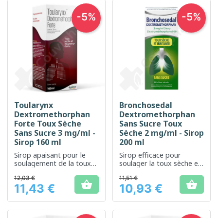
-5%
-5%
Toularynx
Bronchosedal
Dextromethorphan
Dextromethorphan
Forte Toux Sèche
Sans Sucre Toux
Sans Sucre 3 mg/ml -
Sèche 2 mg/ml - Sirop
Sirop 160 ml
200 ml
Sirop apaisant pour le
Sirop efficace pour
soulagement de la toux
soulager la toux sèche et
sèche
apaiser les irritations de
12,03 €
11,51 €
la gorge


11,43 €
10,93 €
Prix
Prix