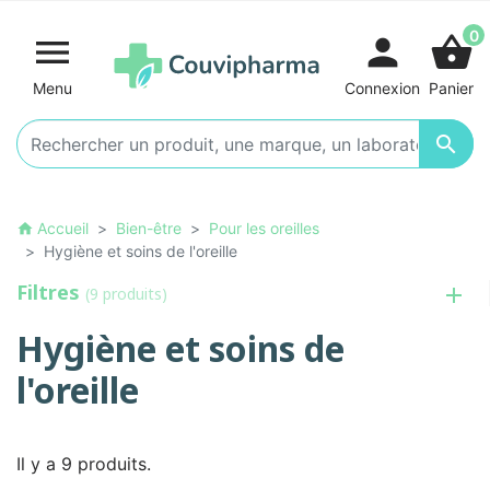
0

person
shopping_basket
Menu
Connexion
Panier

Accueil
Bien-être
Pour les oreilles
home
Hygiène et soins de l'oreille
Filtres
(9 produits)
Hygiène et soins de
l'oreille
Il y a 9 produits.