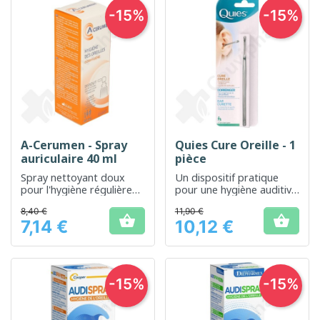
-15%
-15%
A-Cerumen - Spray
Quies Cure Oreille - 1
auriculaire 40 ml
pièce
Spray nettoyant doux
Un dispositif pratique
pour l'hygiène régulière
pour une hygiène auditive
des oreilles
douce et efficace
8,40 €
11,90 €


7,14 €
10,12 €
Prix
Prix
-15%
-15%