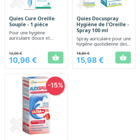
Quies Cure Oreille
Quies Docuspray
Souple - 1 pièce
Hygiène de l'Oreille -
Spray 100 ml
Pour une hygiène
auriculaire douce et
Spray auriculaire pour une
efficace
hygiène quotidienne des
oreilles
12,90 €
18,80 €


10,96 €
15,98 €
Prix
Prix
-15%