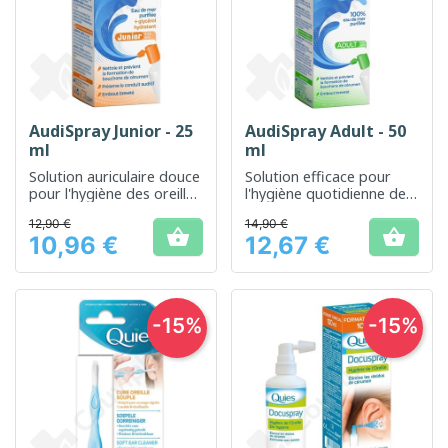
AudiSpray Junior - 25
AudiSpray Adult - 50
ml
ml
Solution auriculaire douce
Solution efficace pour
pour l'hygiène des oreilles
l'hygiène quotidienne des
des enfants
oreilles
12,90 €
14,90 €


10,96 €
12,67 €
Prix
Prix
-15%
-15%