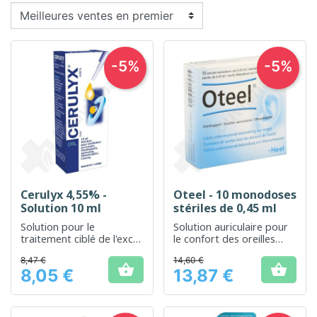
-5%
-5%
Cerulyx 4,55% -
Oteel - 10 monodoses
Solution 10 ml
stériles de 0,45 ml
Solution pour le
Solution auriculaire pour
traitement ciblé de l'excès
le confort des oreilles
de cérumen
sensibles
8,47 €
14,60 €


8,05 €
13,87 €
Prix
Prix