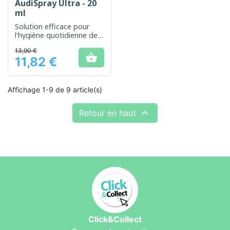
AudiSpray Ultra - 20
ml
Solution efficace pour
l'hygiène quotidienne des
oreilles
13,90 €

11,82 €
Prix
Affichage 1-9 de 9 article(s)

Retour en haut
Click&Collect