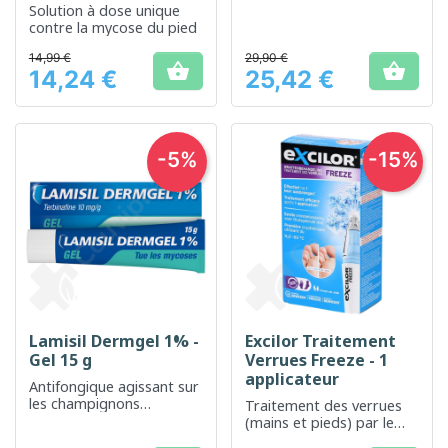
Solution à dose unique
contre la mycose du pied
14,99 €
29,90 €


14,24 €
25,42 €
Prix
Prix
-5%
-15%
Lamisil Dermgel 1% -
Excilor Traitement
Gel 15 g
Verrues Freeze - 1
applicateur
Antifongique agissant sur
les champignons
Traitement des verrues
responsables de
(mains et pieds) par le
problèmes de peau
gêle