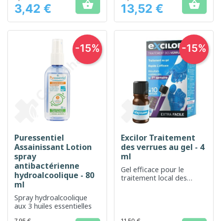


3,42 €
13,52 €
Prix
Prix
-15%
-15%
Puressentiel
Excilor Traitement
Assainissant Lotion
des verrues au gel - 4
spray
ml
antibactérienne
Gel efficace pour le
hydroalcoolique - 80
traitement local des
ml
verrues
Spray hydroalcoolique
aux 3 huiles essentielles
7,95 €
11,50 €