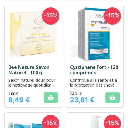
-15%
-15%
Bee Nature Savon
Cystiphane Fort - 120
Naturel - 100 g
comprimés
Savon naturel doux pour
Contribue à la santé et à
le nettoyage quotidien de
la protection des cheveux
la peau
et des ongles
9,99 €
28,01 €


8,49 €
23,81 €
Prix
Prix
-15%
-15%