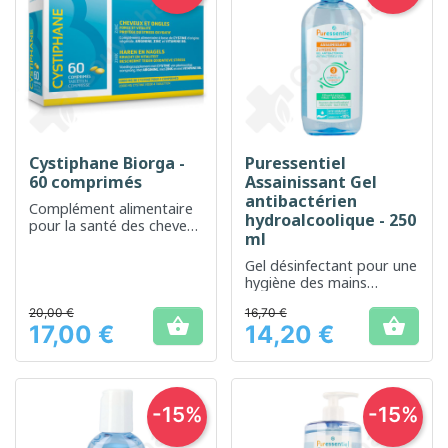
Cystiphane Biorga -
Puressentiel
60 comprimés
Assainissant Gel
antibactérien
Complément alimentaire
hydroalcoolique - 250
pour la santé des cheveux
ml
et des ongles
Gel désinfectant pour une
hygiène des mains
optimale sans eau
20,00 €
16,70 €


17,00 €
14,20 €
Prix
Prix
-15%
-15%