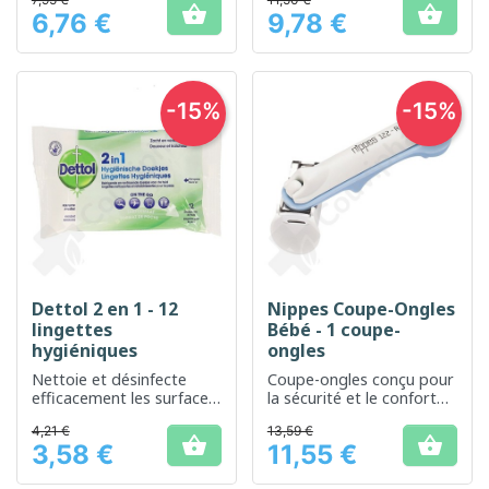


6,76 €
9,78 €
Prix
Prix
-15%
-15%
Dettol 2 en 1 - 12
Nippes Coupe-Ongles
lingettes
Bébé - 1 coupe-
hygiéniques
ongles
Nettoie et désinfecte
Coupe-ongles conçu pour
efficacement les surfaces
la sécurité et le confort
et les mains.
des bébés
4,21 €
13,59 €


3,58 €
11,55 €
Prix
Prix