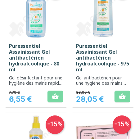
Puressentiel
Puressentiel
Assainissant Gel
Assainissant Gel
antibactérien
antibactérien
hydroalcoolique - 80
hydroalcoolique - 975
ml
ml
Gel désinfectant pour une
Gel antibactérien pour
hygiène des mains rapide
une hygiène des mains
et sans rinçage
sans eau
7,70 €
33,00 €


6,55 €
28,05 €
Prix
Prix
-15%
-15%