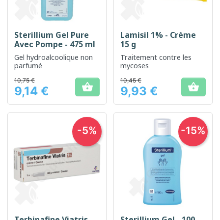
Sterillium Gel Pure
Lamisil 1% - Crème
Avec Pompe - 475 ml
15 g
Gel hydroalcoolique non
Traitement contre les
parfumé
mycoses
10,75 €
10,45 €


9,14 €
9,93 €
Prix
Prix
-5%
-15%
Terbinafine Viatris -
Sterillium Gel - 100