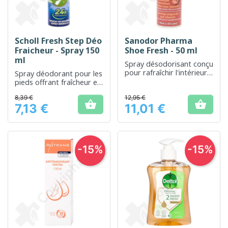
Scholl Fresh Step Déo
Sanodor Pharma
Fraicheur - Spray 150
Shoe Fresh - 50 ml
ml
Spray désodorisant conçu
pour rafraîchir l'intérieur
Spray déodorant pour les
des chaussures
pieds offrant fraîcheur et
protection
8,39 €
12,95 €


7,13 €
11,01 €
Prix
Prix
-15%
-15%