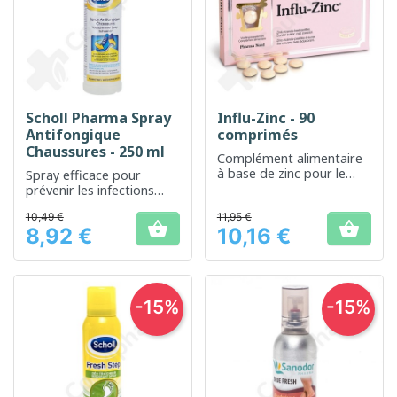
Scholl Pharma Spray
Influ-Zinc - 90
Antifongique
comprimés
Chaussures - 250 ml
Complément alimentaire
à base de zinc pour le
Spray efficace pour
soutien du système
prévenir les infections
immunitaire
fongiques dans les
10,49 €
11,95 €
chaussures


8,92 €
10,16 €
Prix
Prix
-15%
-15%