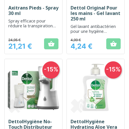
Axitrans Pieds - Spray
Dettol Original Pour
30 ml
les mains - Gel lavant
250 ml
Spray efficace pour
réduire la transpiration
Gel lavant antibactérien
excessive des pieds
pour une hygiène
quotidienne des mains
24,95 €
4,99 €


21,21 €
4,24 €
Prix
Prix
-15%
-15%
DettolHygiène No-
DettolHygiène
Touch Distributeur
Hydrating Aloe Vera