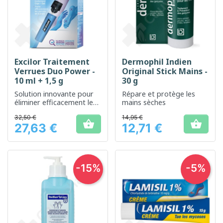
Excilor Traitement
Dermophil Indien
Verrues Duo Power -
Original Stick Mains -
10 ml + 1,5 g
30 g
Solution innovante pour
Répare et protège les
éliminer efficacement les
mains sèches
verrues
32,50 €
14,95 €


27,63 €
12,71 €
Prix
Prix
-15%
-5%