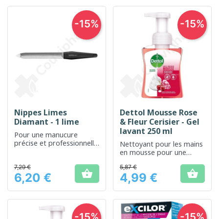
-15%
-15%
Nippes Limes
Dettol Mousse Rose
Diamant - 1 lime
& Fleur Cerisier - Gel
lavant 250 ml
Pour une manucure
précise et professionnelle
Nettoyant pour les mains
à domicile
en mousse pour une
hygiène douce et
7,29 €
5,87 €
parfumée.


6,20 €
4,99 €
Prix
Prix
-15%
-15%