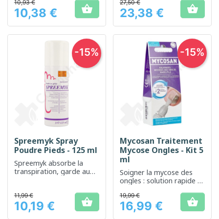
10,93 €
27,50 €


10,38 €
23,38 €
Prix
Prix
-15%
-15%
Spreemyk Spray
Mycosan Traitement
Poudre Pieds - 125 ml
Mycose Ongles - Kit 5
ml
Spreemyk absorbe la
transpiration, garde au
Soigner la mycose des
sec, désodorise et
ongles : solution rapide et
procure une sensation de
efficace
fraîcheur
11,99 €
19,99 €


10,19 €
16,99 €
Prix
Prix