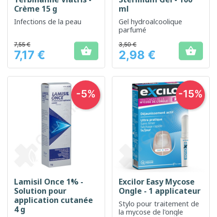
Crème 15 g
ml
Infections de la peau
Gel hydroalcoolique
parfumé
7,55 €
3,50 €


7,17 €
2,98 €
Prix
Prix
-5%
-15%
Lamisil Once 1% -
Excilor Easy Mycose
Solution pour
Ongle - 1 applicateur
application cutanée
Stylo pour traitement de
4 g
la mycose de l'ongle