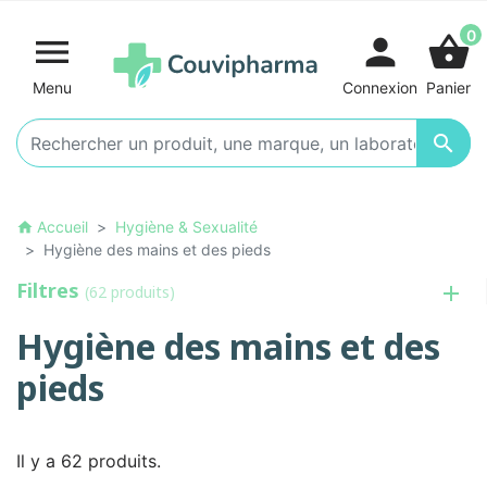
0

person
shopping_basket
Menu
Connexion
Panier

Accueil
Hygiène & Sexualité
home
Hygiène des mains et des pieds
Filtres
(62 produits)
Hygiène des mains et des
pieds
Il y a 62 produits.