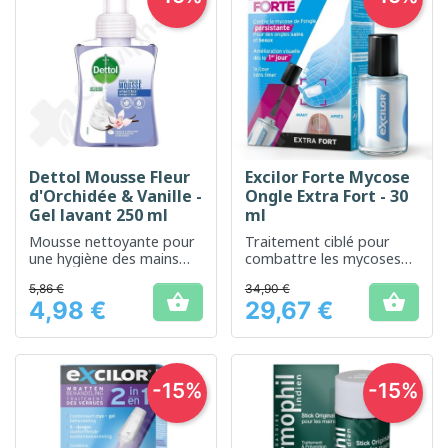
Dettol Mousse Fleur
Excilor Forte Mycose
d'Orchidée & Vanille -
Ongle Extra Fort - 30
Gel lavant 250 ml
ml
Mousse nettoyante pour
Traitement ciblé pour
une hygiène des mains
combattre les mycoses
douce et parfumée
des ongles efficacement.
5,86 €
34,90 €


4,98 €
29,67 €
Prix
Prix
-15%
-15%