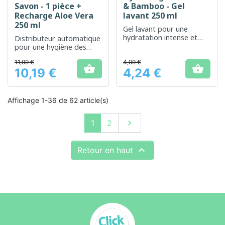
Savon - 1 pièce +
& Bamboo - Gel
Recharge Aloe Vera
lavant 250 ml
250 ml
Gel lavant pour une
hydratation intense et
Distributeur automatique
une protection optimale
pour une hygiène des
de la peau
mains sans contact
11,99 €
4,99 €


10,19 €
4,24 €
Prix
Prix
Affichage 1-36 de 62 article(s)
Suivant
1
2


Retour en haut