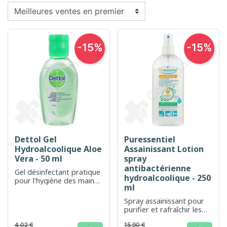
-15%
-15%
Dettol Gel
Puressentiel
Hydroalcoolique Aloe
Assainissant Lotion
Vera - 50 ml
spray
antibactérienne
Gel désinfectant pratique
hydroalcoolique - 250
pour l'hygiène des mains
ml
avec aloe vera
Spray assainissant pour
purifier et rafraîchir les
espaces intérieurs.
4,02 €
15,90 €