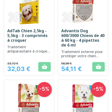
AdTab Chien 2,5kg -
Advantix Dog
5,5kg - 3 comprimés
600/3000 Chiens de 40
à croquer
à 60 kg - 4 pipettes
de 6 ml
Traitement
antiparasitaire à croquer
Traitement externe pour
pour chiens de petite
protéger votre chien
taille
contre les parasites.
33,72 €
56,96 €


32,03 €
54,11 €
Prix
Prix
-5%
-5%