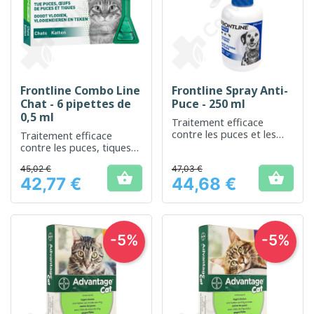
Frontline Combo Line
Frontline Spray Anti-
Chat - 6 pipettes de
Puce - 250 ml
0,5 ml
Traitement efficace
contre les puces et les
Traitement efficace
tiques pour les animaux
contre les puces, tiques
de compagnie
et poux broyeurs chez les
45,02 €
47,03 €
chats


42,77 €
44,68 €
Prix
Prix
-5%
-5%