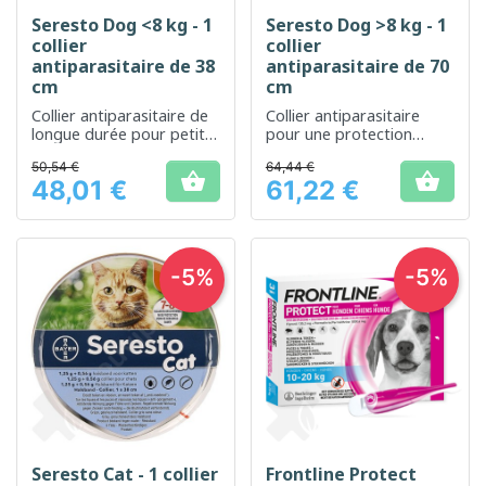
Seresto Dog <8 kg - 1
Seresto Dog >8 kg - 1
collier
collier
antiparasitaire de 38
antiparasitaire de 70
cm
cm
Collier antiparasitaire de
Collier antiparasitaire
longue durée pour petits
pour une protection
chiens
longue durée de votre
50,54 €
64,44 €
chien


48,01 €
61,22 €
Prix
Prix
-5%
-5%
Seresto Cat - 1 collier
Frontline Protect