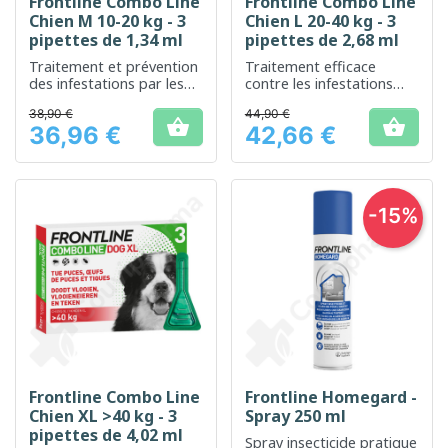
Frontline Combo Line
Frontline Combo Line
Chien M 10-20 kg - 3
Chien L 20-40 kg - 3
pipettes de 1,34 ml
pipettes de 2,68 ml
Traitement et prévention
Traitement efficace
des infestations par les
contre les infestations
puces et les tiques chez
par les puces, tiques et
38,90 €
44,90 €
les chiens de taille
poux pour chiens de taille


36,96 €
42,66 €
moyenne
moyenne
Prix
Prix
-15%
Frontline Combo Line
Frontline Homegard -
Chien XL >40 kg - 3
Spray 250 ml
pipettes de 4,02 ml
Spray insecticide pratique