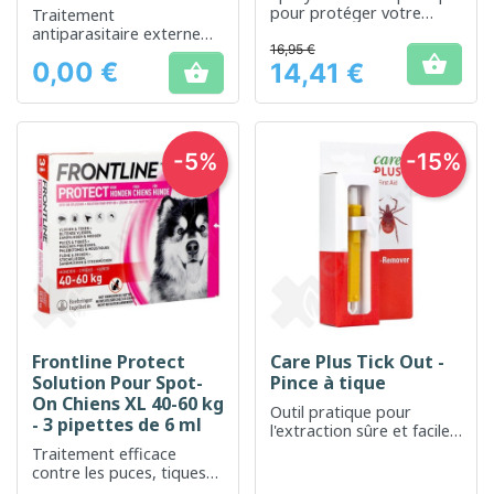
pour protéger votre
Traitement
maison contre les
antiparasitaire externe
infestations de parasites
16,95 €
pour une protection

0,00 €
14,41 €

longue durée des grands
Prix
Prix
chiens
-5%
-15%
Frontline Protect
Care Plus Tick Out -
Solution Pour Spot-
Pince à tique
On Chiens XL 40-60 kg
Outil pratique pour
- 3 pipettes de 6 ml
l'extraction sûre et facile
des tiques
Traitement efficace
contre les puces, tiques
et poux pour les chiens