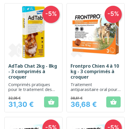
-5%
-5%
AdTab Chat 2kg - 8kg
Frontpro Chien 4 à 10
- 3 comprimés à
kg - 3 comprimés à
croquer
croquer
Comprimés pratiques
Traitement
pour le traitement des
antiparasitaire oral pour
infestations parasitaires
protéger votre chien
32,95 €
38,61 €
chez les chats
contre les puces et les


31,30 €
36,68 €
tiques
Prix
Prix
-5%
-5%