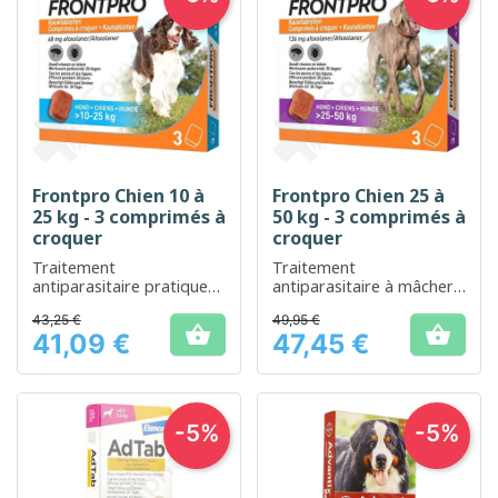
Frontpro Chien 10 à
Frontpro Chien 25 à
25 kg - 3 comprimés à
50 kg - 3 comprimés à
croquer
croquer
Traitement
Traitement
antiparasitaire pratique
antiparasitaire à mâcher
pour protéger votre
pour une protection
43,25 €
49,95 €
chien contre les puces et
renforcée contre les


41,09 €
47,45 €
les tiques
puces et les tiques chez le
Prix
Prix
chien
-5%
-5%