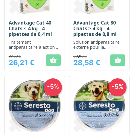
Advantage Cat 40
Advantage Cat 80
Chats < 4 kg - 4
Chats > 4 kg - 4
pipettes de 0,4 ml
pipettes de 0,8 ml
Traitement
Solution antiparasitaire
antiparasitaire à action
externe pour la
rapide pour les chats de
protection efficace
27,59 €
30,08 €
petite taille
contre les puces chez les


26,21 €
28,58 €
chats adultes
Prix
Prix
-5%
-5%