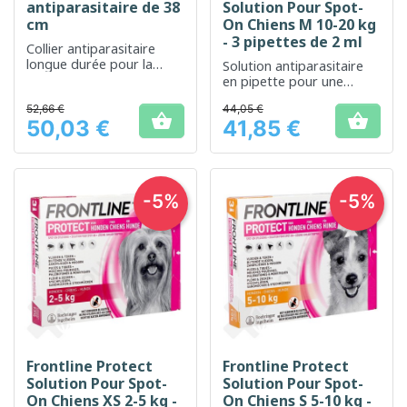
antiparasitaire de 38
Solution Pour Spot-
cm
On Chiens M 10-20 kg
- 3 pipettes de 2 ml
Collier antiparasitaire
longue durée pour la
Solution antiparasitaire
protection des chats
en pipette pour une
contre les puces et les
protection durable contre
tiques
52,66 €
44,05 €
les puces et les tiques


50,03 €
41,85 €
Prix
Prix
-5%
-5%
Frontline Protect
Frontline Protect
Solution Pour Spot-
Solution Pour Spot-
On Chiens XS 2-5 kg -
On Chiens S 5-10 kg -