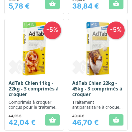
puces et les tiques


5,78 €
38,84 €
Prix
Prix
-5%
-5%
AdTab Chien 11kg -
AdTab Chien 22kg -
22kg - 3 comprimés à
45kg - 3 comprimés à
croquer
croquer
Comprimés à croquer
Traitement
conçus pour le traitement
antiparasitaire à croquer
antiparasitaire chez les
pour une protection
44,25 €
49,16 €
chiens de taille moyenne
efficace des chiens de


42,04 €
46,70 €
grande taille
Prix
Prix