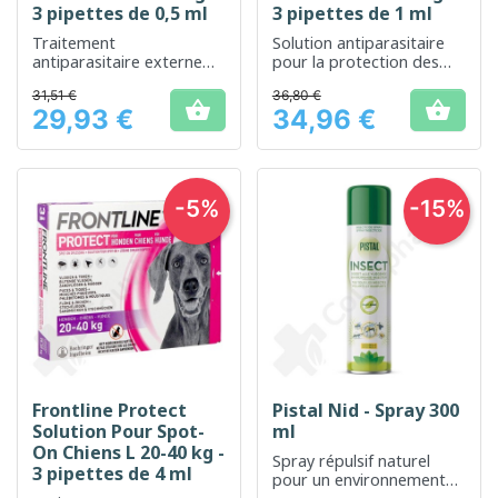
3 pipettes de 0,5 ml
3 pipettes de 1 ml
Traitement
Solution antiparasitaire
antiparasitaire externe
pour la protection des
pour une protection
chiens de 5 à 10 kg
31,51 €
36,80 €
durable des chiens de


29,93 €
34,96 €
petite taille
Prix
Prix
-5%
-15%
Frontline Protect
Pistal Nid - Spray 300
Solution Pour Spot-
ml
On Chiens L 20-40 kg -
Spray répulsif naturel
3 pipettes de 4 ml
pour un environnement