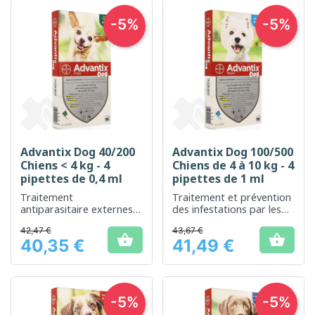
-5%
-5%
Advantix Dog 40/200
Advantix Dog 100/500
Chiens < 4 kg - 4
Chiens de 4 à 10 kg - 4
pipettes de 0,4 ml
pipettes de 1 ml
Traitement
Traitement et prévention
antiparasitaire externes
des infestations par les
pour une protection
puces et les tiques chez
42,47 €
43,67 €
efficace de votre petit
les chiens de petite taille


40,35 €
41,49 €
chien
Prix
Prix
-5%
-5%