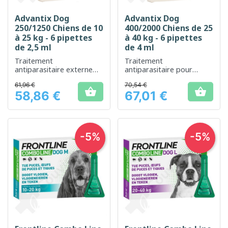
Advantix Dog
Advantix Dog
250/1250 Chiens de 10
400/2000 Chiens de 25
à 25 kg - 6 pipettes
à 40 kg - 6 pipettes
de 2,5 ml
de 4 ml
Traitement
Traitement
antiparasitaire externe
antiparasitaire pour
pour une protection
protéger votre chien
61,96 €
70,54 €
optimale de votre chien
contre les puces, tiques


58,86 €
67,01 €
et moustiques.
Prix
Prix
-5%
-5%