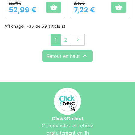
55,78 €
8,49 €
de grande taille


52,99 €
7,22 €
Prix
Prix
Affichage 1-36 de 59 article(s)
Suivant
1
2


Retour en haut
Click&Collect
Commandez et retirez
gratuitement en 1h