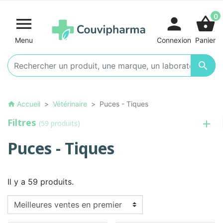
0

person
shopping_basket
Menu
Connexion
Panier

Accueil
Vétérinaire
Puces - Tiques
home
Filtres
(59 produits)
Puces - Tiques
Il y a 59 produits.