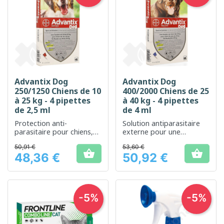
Advantix Dog
Advantix Dog
250/1250 Chiens de 10
400/2000 Chiens de 25
à 25 kg - 4 pipettes
à 40 kg - 4 pipettes
de 2,5 ml
de 4 ml
Protection anti-
Solution antiparasitaire
parasitaire pour chiens,
externe pour une
efficace contre les tiques,
protection optimale des
50,91 €
53,60 €
puces et moustiques
chiens de grande taille


48,36 €
50,92 €
Prix
Prix
-5%
-5%