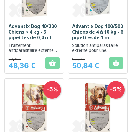
Advantix Dog 40/200
Advantix Dog 100/500
Chiens < 4 kg - 6
Chiens de 4 à 10 kg - 6
pipettes de 0,4 ml
pipettes de 1 ml
Traitement
Solution antiparasitaire
antiparasitaire externe
externe pour une
pour petits chiens
protection efficace
50,91 €
53,52 €
contre les puces et


48,36 €
50,84 €
tiques.
Prix
Prix
-5%
-5%