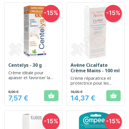
-15%
-15%
Centelys - 30 g
Avène Cicalfate
Crème Mains - 100 ml
Crème idéale pour
apaiser et favoriser la
Crème réparatrice et
cicatrisation de la peau
protectrice pour les
mains sèches et irritées
8,90 €
16,90 €


7,57 €
14,37 €
Prix
Prix
-15%
-15%