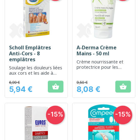
Scholl Emplâtres
A-Derma Crème
Anti-Cors - 8
Mains - 50 ml
emplâtres
Crème nourrissante et
protectrice pour les
Soulage les douleurs liées
mains sèches et abîmées
aux cors et les aide à
disparaître
6,99 €
9,50 €
progressivement


5,94 €
8,08 €
Prix
Prix
-15%
-15%