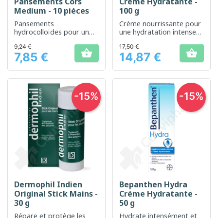
Pansements Cors
Crème Hydratante -
Medium - 10 pièces
100 g
Pansements
Crème nourrissante pour
hydrocolloïdes pour un
une hydratation intense
soulagement rapide et
de la peau
9,24 €
17,50 €
une protection contre les


7,85 €
14,87 €
cors
Prix
Prix
-15%
-15%
Dermophil Indien
Bepanthen Hydra
Original Stick Mains -
Crème Hydratante -
30 g
50 g
Répare et protège les
Hydrate intensément et