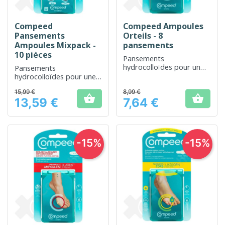
Compeed
Compeed Ampoules
Pansements
Orteils - 8
Ampoules Mixpack -
pansements
10 pièces
Pansements
hydrocolloïdes pour un
Pansements
soulagement rapide des
hydrocolloïdes pour une
ampoules aux orteils
protection avancée et
15,99 €
8,99 €
rapide des ampoules


13,59 €
7,64 €
Prix
Prix
-15%
-15%