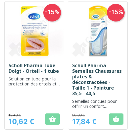
-15%
-15%
Scholl Pharma Tube
Scholl Pharma
Doigt - Orteil - 1 tube
Semelles Chaussures
plates &
Solution en tube pour la
décontractées -
protection des orteils et
Taille 1 - Pointure
des doigts
35,5 - 40,5
Semelles conçues pour
offrir un confort
quotidien et soutenir les
12,49 €
20,99 €
pieds plats


10,62 €
17,84 €
Prix
Prix