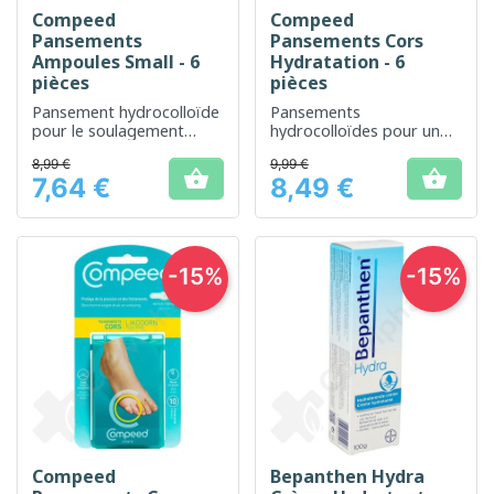
Compeed
Compeed
Pansements
Pansements Cors
Ampoules Small - 6
Hydratation - 6
pièces
pièces
Pansement hydrocolloïde
Pansements
pour le soulagement
hydrocolloïdes pour un
rapide des ampoules
soulagement ciblé et
8,99 €
9,99 €
efficace des cors


7,64 €
8,49 €
Prix
Prix
-15%
-15%
Compeed
Bepanthen Hydra