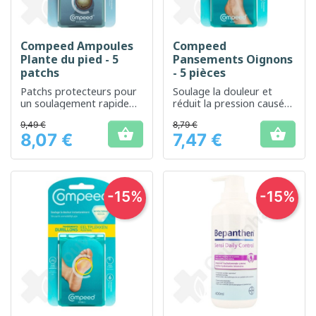
Compeed Ampoules
Compeed
Plante du pied - 5
Pansements Oignons
patchs
- 5 pièces
Patchs protecteurs pour
Soulage la douleur et
un soulagement rapide
réduit la pression causée
des ampoules au pied
par les oignons
9,49 €
8,79 €


8,07 €
7,47 €
Prix
Prix
-15%
-15%