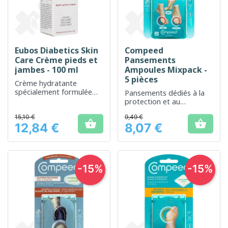
Eubos Diabetics Skin
Compeed
Care Crème pieds et
Pansements
jambes - 100 ml
Ampoules Mixpack -
5 pièces
Crème hydratante
spécialement formulée
Pansements dédiés à la
pour les soins des pieds
protection et au
et des jambes des
soulagement rapide des
diabétiques
15,10 €
9,49 €
ampoules


12,84 €
8,07 €
Prix
Prix
-15%
-15%