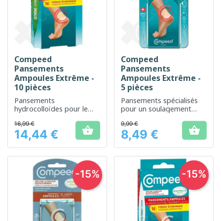
Compeed
Compeed
Pansements
Pansements
Ampoules Extrême -
Ampoules Extrême -
10 pièces
5 pièces
Pansements
Pansements spécialisés
hydrocolloïdes pour le
pour un soulagement
soin rapide et efficace
rapide et une protection
16,99 €
9,99 €
des ampoules
efficace contre les


14,44 €
8,49 €
ampoules
Prix
Prix
-15%
-15%