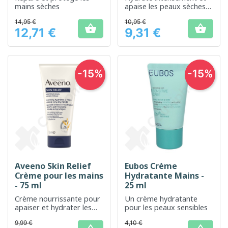
mains sèches
apaise les peaux sèches
et sensibles.
14,95 €
10,95 €


12,71 €
9,31 €
Prix
Prix
-15%
-15%
Aveeno Skin Relief
Eubos Crème
Crème pour les mains
Hydratante Mains -
- 75 ml
25 ml
Crème nourrissante pour
Un crème hydratante
apaiser et hydrater les
pour les peaux sensibles
mains sèches
9,99 €
4,10 €