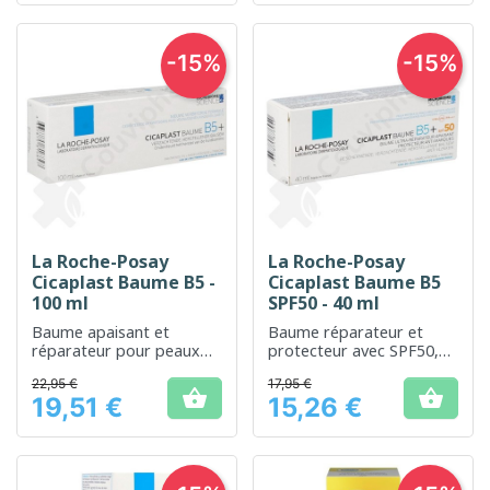
-15%
-15%
La Roche-Posay
La Roche-Posay
Cicaplast Baume B5 -
Cicaplast Baume B5
100 ml
SPF50 - 40 ml
Baume apaisant et
Baume réparateur et
réparateur pour peaux
protecteur avec SPF50,
sensibles et irritées
idéal pour les peaux
22,95 €
17,95 €
sensibles ou fragilisées.


19,51 €
15,26 €
Prix
Prix