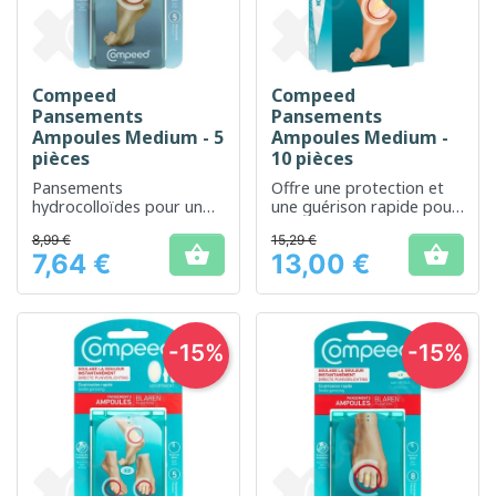
Compeed
Compeed
Pansements
Pansements
Ampoules Medium - 5
Ampoules Medium -
pièces
10 pièces
Pansements
Offre une protection et
hydrocolloïdes pour un
une guérison rapide pour
soulagement rapide des
les ampoules.
8,99 €
15,29 €
ampoules


7,64 €
13,00 €
Prix
Prix
-15%
-15%