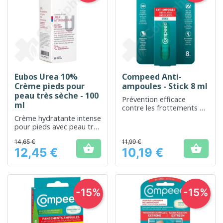
Eubos Urea 10%
Compeed Anti-
Crème pieds pour
ampoules - Stick 8 ml
peau très sèche - 100
Prévention efficace
ml
contre les frottements et
les ampoules
Crème hydratante intense
pour pieds avec peau très
sèche
14,65 €
11,99 €


12,45 €
10,19 €
Prix
Prix
-15%
-15%