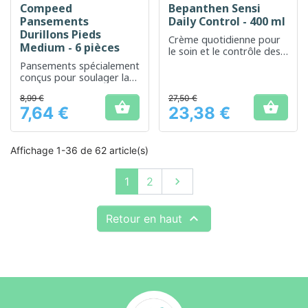
Compeed
Bepanthen Sensi
Pansements
Daily Control - 400 ml
Durillons Pieds
Crème quotidienne pour
Medium - 6 pièces
le soin et le contrôle des
peaux sensibles et à
Pansements spécialement
tendance allergique
conçus pour soulager la
pression et la douleur liée
8,99 €
27,50 €
aux durillons


7,64 €
23,38 €
Prix
Prix
Affichage 1-36 de 62 article(s)
Suivant
1
2


Retour en haut