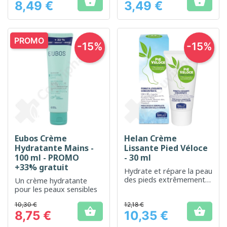


8,49 €
3,49 €
Prix
Prix
PROMO
-15%
-15%
Eubos Crème
Helan Crème
Hydratante Mains -
Lissante Pied Véloce
100 ml - PROMO
- 30 ml
+33% gratuit
Hydrate et répare la peau
des pieds extrêmement
Un crème hydratante
secs
pour les peaux sensibles
10,30 €
12,18 €


8,75 €
10,35 €
Prix
Prix