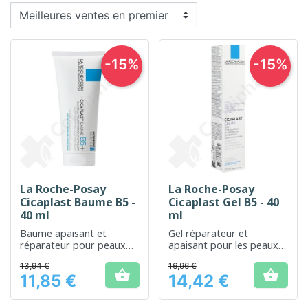
-15%
-15%
La Roche-Posay
La Roche-Posay
Cicaplast Baume B5 -
Cicaplast Gel B5 - 40
40 ml
ml
Baume apaisant et
Gel réparateur et
réparateur pour peaux
apaisant pour les peaux
irritées ou sensibles
agressées ou irritées
13,94 €
16,96 €


11,85 €
14,42 €
Prix
Prix