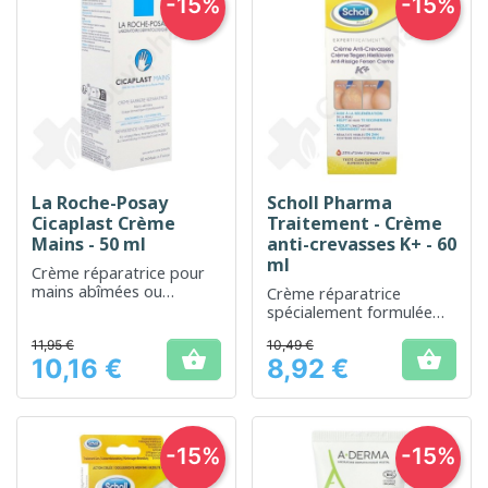
-15%
-15%
La Roche-Posay
Scholl Pharma
Cicaplast Crème
Traitement - Crème
Mains - 50 ml
anti-crevasses K+ - 60
ml
Crème réparatrice pour
mains abîmées ou
Crème réparatrice
desséchées, pour une
spécialement formulée
protection quotidienne.
pour soigner les
11,95 €
10,49 €
crevasses des pieds


10,16 €
8,92 €
Prix
Prix
-15%
-15%