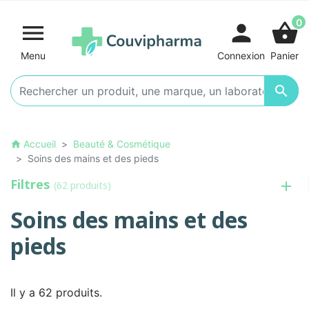
0

person
shopping_basket
Menu
Connexion
Panier

Accueil
Beauté & Cosmétique
home
Soins des mains et des pieds
Filtres
(62 produits)
Soins des mains et des
pieds
Il y a 62 produits.