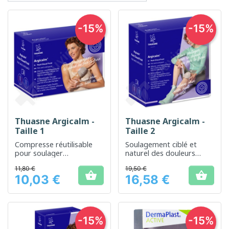
-15%
-15%
Thuasne Argicalm -
Thuasne Argicalm -
Taille 1
Taille 2
Compresse réutilisable
Soulagement ciblé et
pour soulager
naturel des douleurs
naturellement la douleur
grâce à la
11,80 €
19,50 €
thermothérapie et


10,03 €
16,58 €
cryothérapie
Prix
Prix
-15%
-15%