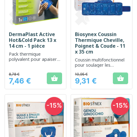
DermaPlast Active
Biosynex Coussin
Hot&Cold Pack 13 x
Thermique Cheville,
14 cm - 1 pièce
Poignet & Coude - 11
x 35 cm
Pack thermique
polyvalent pour apaiser
Coussin multifonctionnel
et soulager les douleurs
pour soulager les
locales
douleurs articulaires
8,78 €
10,95 €


7,46 €
9,31 €
Prix
Prix
-15%
-15%