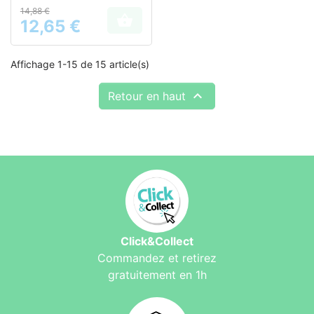
lombaires
14,88 €

12,65 €
Prix
Affichage 1-15 de 15 article(s)

Retour en haut
Click&Collect
Commandez et retirez
gratuitement en 1h