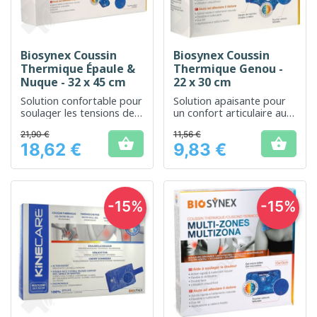
Biosynex Coussin
Biosynex Coussin
Thermique Épaule &
Thermique Genou -
Nuque - 32 x 45 cm
22 x 30 cm
Solution confortable pour
Solution apaisante pour
soulager les tensions de
un confort articulaire au
la nuque et des épaules
niveau du genou
21,90 €
11,56 €


18,62 €
9,83 €
Prix
Prix
-15%
-15%