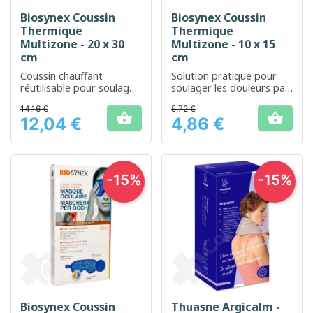
Biosynex Coussin
Biosynex Coussin
Thermique
Thermique
Multizone - 20 x 30
Multizone - 10 x 15
cm
cm
Coussin chauffant
Solution pratique pour
réutilisable pour soulager
soulager les douleurs par
naturellement les
thermothérapie locale
14,16 €
5,72 €
douleurs


12,04 €
4,86 €
Prix
Prix
-15%
-15%
Biosynex Coussin
Thuasne Argicalm -