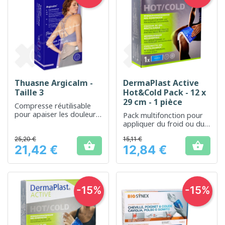
Thuasne Argicalm -
DermaPlast Active
Taille 3
Hot&Cold Pack - 12 x
29 cm - 1 pièce
Compresse réutilisable
pour apaiser les douleurs
Pack multifonction pour
par thermothérapie
appliquer du froid ou du
chaud selon les besoins
25,20 €
15,11 €


21,42 €
12,84 €
Prix
Prix
-15%
-15%