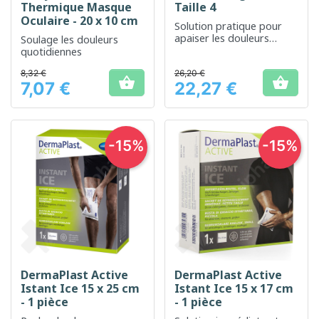
Thermique Masque
Taille 4
Oculaire - 20 x 10 cm
Solution pratique pour
apaiser les douleurs
Soulage les douleurs
grâce à la
quotidiennes
thermothérapie et la
8,32 €
cryothérapie
26,20 €


7,07 €
22,27 €
Prix
Prix
-15%
-15%
DermaPlast Active
DermaPlast Active
Istant Ice 15 x 25 cm
Istant Ice 15 x 17 cm
- 1 pièce
- 1 pièce