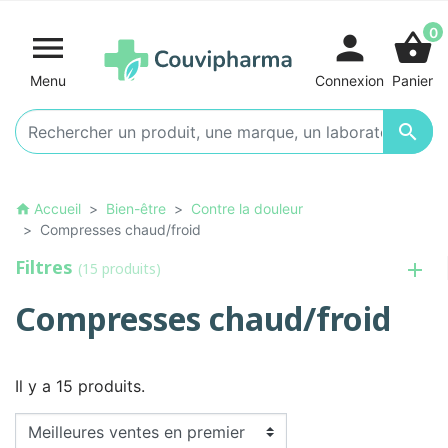
0

person
shopping_basket
Menu
Connexion
Panier

Accueil
Bien-être
Contre la douleur
home
Compresses chaud/froid
Filtres
(15 produits)
Compresses chaud/froid
Il y a 15 produits.