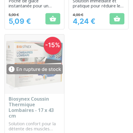
Poche de glace
Solution immédiate et
instantanée pour un
pratique pour réduire les
soulagement rapide des
gonflements et apaiser la
5,99 €
4,99 €
douleurs
douleur


5,09 €
4,24 €
Prix
Prix
-15%

En rupture de stock
Biosynex Coussin
Thermique
Lombaires - 17 x 43
cm
Solution confort pour la
détente des muscles