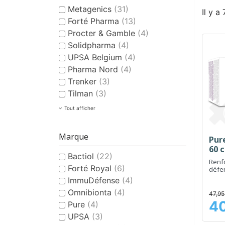
Metagenics
(31)
Il y a
Forté Pharma
(13)
Procter & Gamble
(4)
Solidpharma
(4)
UPSA Belgium
(4)
Pharma Nord
(4)
Trenker
(3)
Tilman
(3)
Tout afficher
Marque
Pur
60 
Bactiol
(22)
Renf
Forté Royal
(6)
défe
des v
ImmuDéfense
(4)
Omnibionta
(4)
47,95
40
Pure
(4)
Prix
UPSA
(3)