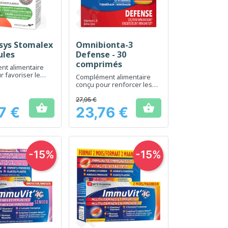
sys Stomalex
Omnibionta-3
erçu rapide
Aperçu rapide

ules
Defense - 30
comprimés
t alimentaire
r favoriser le
Complément alimentaire
gestif
conçu pour renforcer les
défenses naturelles de
l'organisme
27,95 €


7 €
23,76 €
Prix
-15%
-15%