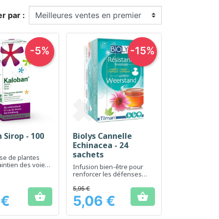
er par :
-5%
-15%
 Sirop - 100
Biolys Cannelle
erçu rapide
Aperçu rapide

Echinacea - 24
sachets
ase de plantes
aintien des voies
Infusion bien-être pour
res saines
renforcer les défenses
naturelles et soutenir
l'immunité
5,95 €


 €
5,06 €
Prix