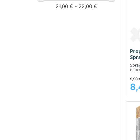
21,00 € - 22,00 €
Prop
Spr
Spray
et pr
9,90 
8,
Prix