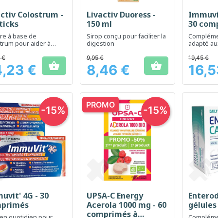
activ Colostrum -
Livactiv Duoress -
Immuvit
Aperçu rapide
Aperçu rapide
Ap



ticks
150 ml
30 com
re à base de
Sirop conçu pour faciliter la
Complémen
trum pour aider à
digestion
adapté au
rcer le système
seniors p
nitaire
la vitalité
 €
9,95 €
19,45 €


,23 €
8,46 €
16,5
Prix
Prix
PROMO
-15%
-15%
uvit' 4G - 30
UPSA-C Energy
Enterod
Aperçu rapide
Aperçu rapide
Ap



primés
Acerola 1000 mg - 60
gélules
comprimés à
en quotidien pour
Compléme