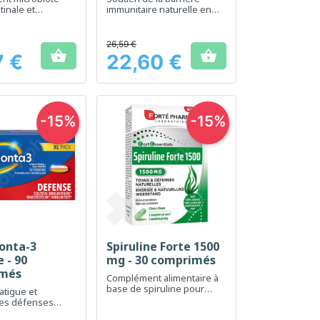
tinale et
immunitaire naturelle en
naturelles
comprimés à sucer
26,59 €


7 €
22,60 €
Prix
-15%
-15%
onta-3
Spiruline Forte 1500
erçu rapide
Aperçu rapide

 - 90
mg - 30 comprimés
més
Complément alimentaire à
base de spiruline pour
fatigue et
renforcer la vitalité et le
les défenses
tonus
s