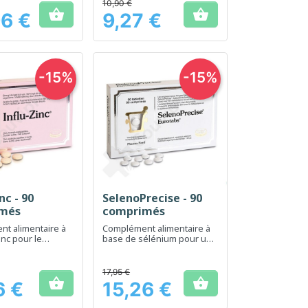
10,90 €


6 €
9,27 €
Prix
-15%
-15%
nc - 90
SelenoPrecise - 90
erçu rapide
Aperçu rapide

més
comprimés
t alimentaire à
Complément alimentaire à
inc pour le
base de sélénium pour un
u système
soutien antioxydant
re
17,95 €


6 €
15,26 €
Prix