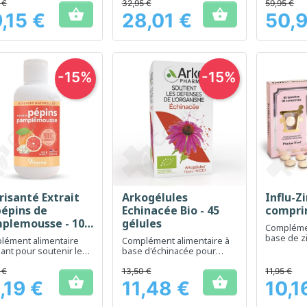
 €
32,95 €
59,95 €


,15 €
28,01 €
50,9
Prix
Prix
-15%
-15%
risanté Extrait
Arkogélules
Influ-Zi
Aperçu rapide
Aperçu rapide
Ap



pépins de
Echinacée Bio - 45
compri
plemousse - 100
gélules
Complémen
base de z
lément alimentaire
Complément alimentaire à
soutien d
ant pour soutenir le
base d'échinacée pour
immunitai
ème immunitaire
renforcer les défenses
naturelles
 €
13,50 €
11,95 €


,19 €
11,48 €
10,1
Prix
Prix