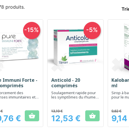
 78 produits.
Tri
-15%
-5%
e Immuni Forte -
Anticold - 20
Kaloban
Aperçu rapide
Aperçu rapide
Ap



comprimés
comprimés
ml
orcement des
Soulagement rapide pour
Sirop à b
nses immunitaires et
les symptômes du rhume
pour le m
oies respiratoires
et de la grippe
respiratoi
 €
13,19 €
9,62 €


,76 €
12,53 €
9,14
Prix
Prix