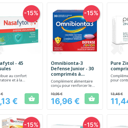
-15%
-15%
afytol - 45
Omnibionta-3
Pure Zi
Aperçu rapide
Aperçu rapide
Ap



sules
Defense Junior - 30
compri
comprimés à
ibue au confort
Complémen
croquer
ratoire et à la
pour cont
Complément alimentaire
ction des voies
métabolis
conçu pour renforcer le
les
maintien 
système immunitaire des
enfants
 €
19,95 €
13,46 €


,13 €
16,96 €
11,4
Prix
Prix
-15%
-15%