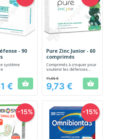
fense - 90
Pure Zinc Junior - 60
erçu rapide
Aperçu rapide

es
comprimés
le système
Comprimés à croquer pour
re
soutenir les défenses
naturelles des enfants
11,45 €


1 €
9,73 €
Prix
-15%
-15%