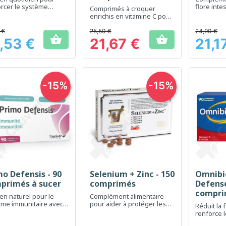
croquer - PROMO 2e
rcer le système
flore intes
Comprimés à croquer
itaire grâce à
à -50%
défenses 
enrichis en vitamine C pour
vit
un boost d'énergie
quotidien
 €
25,50 €
24,90 €


,53 €
21,67 €
21,1
Prix
Prix
-15%
-15%
mo Defensis - 90
Selenium + Zinc - 150
Omnibi
Aperçu rapide
Aperçu rapide
Ap



primés à sucer
comprimés
Defense
compri
en naturel pour le
Complément alimentaire
ème immunitaire avec
pour aider à protéger les
Réduit la 
comprimés à sucer
cellules contre le stress
renforce 
oxydatif
naturelle