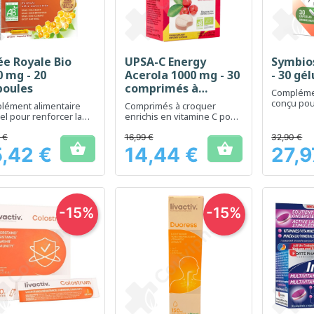
ée Royale Bio
UPSA-C Energy
Symbio
Aperçu rapide
Aperçu rapide
Ap



0 mg - 20
Acerola 1000 mg - 30
- 30 gél
oules
comprimés à
Complémen
croquer
conçu pou
lément alimentaire
Comprimés à croquer
confort di
el pour renforcer la
enrichis en vitamine C pour
ité et l'immunité
un boost d'énergie
quotidien
 €
16,99 €
32,90 €


,42 €
14,44 €
27,9
Prix
Prix
-15%
-15%