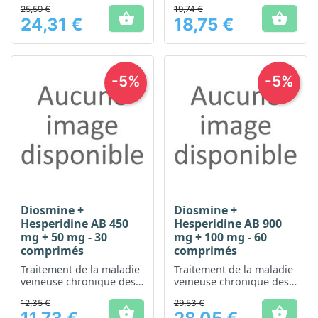
25,59 €
19,74 €
hémorroïdaire aiguë
hémorroïdaire aiguë


24,31 €
18,75 €
Prix
Prix
-5%
-5%
Diosmine +
Diosmine +
Hesperidine AB 450
Hesperidine AB 900
mg + 50 mg - 30
mg + 100 mg - 60
comprimés
comprimés
Traitement de la maladie
Traitement de la maladie
veineuse chronique des
veineuse chronique des
jambes et de la maladie
jambes et de la maladie
12,35 €
29,53 €
hémorroïdaire aiguë
hémorroïdaire aiguë

