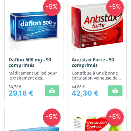
-5%
-5%
Daflon 500 mg - 90
Antistax Forte - 90
comprimés
comprimés
Médicament utilisé pour
Contribue à une bonne
le traitement des
circulation veineuse des
troubles de la circulation
jambes
30,72 €
44,53 €
veineuse


29,18 €
42,30 €
Prix
Prix
-5%
-5%