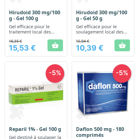
Hirudoid 300 mg/100
Hirudoid 300 mg/100
g - Gel 100 g
g - Gel 50 g
Gel efficace pour le
Gel efficace pour le
traitement local des
soulagement local des
hématomes et des
symptômes d'hématomes
16,35 €
10,94 €
gonflements
et de gonflements


15,53 €
10,39 €
Prix
Prix
-5%
-5%
Reparil 1% - Gel 100 g
Daflon 500 mg - 180
comprimés
Gel destiné à soulager la