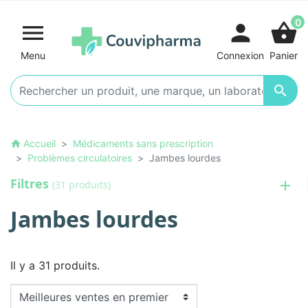
0

person
shopping_basket
Menu
Connexion
Panier

Accueil
Médicaments sans prescription
home
Problèmes circulatoires
Jambes lourdes
Filtres
(31 produits)
Jambes lourdes
Il y a 31 produits.