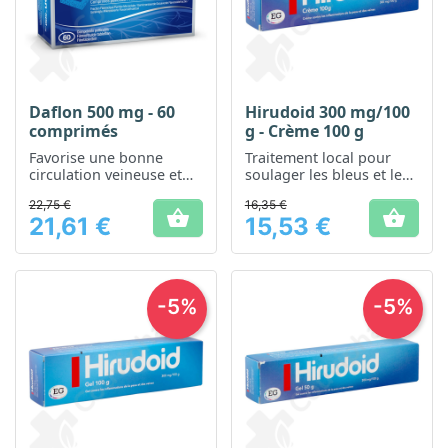
Daflon 500 mg - 60
Hirudoid 300 mg/100
comprimés
g - Crème 100 g
Favorise une bonne
Traitement local pour
circulation veineuse et
soulager les bleus et les
réduit la sensation de
gonflements
22,75 €
16,35 €
jambes lourdes


21,61 €
15,53 €
Prix
Prix
-5%
-5%