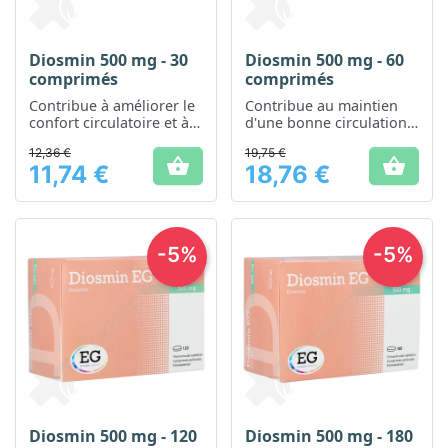
Diosmin 500 mg - 30
Diosmin 500 mg - 60
comprimés
comprimés
Contribue à améliorer le
Contribue au maintien
confort circulatoire et à
d'une bonne circulation
réduire la sensation de
veineuse
12,36 €
19,75 €
jambes lourdes


11,74 €
18,76 €
Prix
Prix
-5%
-5%
Diosmin 500 mg - 120
Diosmin 500 mg - 180