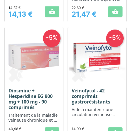
la maladie hémorroïdaire
14,87 €
22,60 €
aigüe


14,13 €
21,47 €
Prix
Prix
-5%
-5%
Diosmine +
Veinofytol - 42
Hesperidine EG 900
comprimés
mg + 100 mg - 90
gastrorésistants
comprimés
Aide à maintenir une
circulation veineuse
Traitement de la maladie
saine
veineuse chronique et de
la maladie hémorroïdaire
40,98 €
14,90 €
aigüe