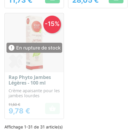
11,73 €
28,05 €
Prix
Prix
-15%

En rupture de stock
Rap Phyto Jambes
Légères - 100 ml
Crème apaisante pour les
jambes lourdes
11,50 €

9,78 €
Prix
Affichage 1-31 de 31 article(s)