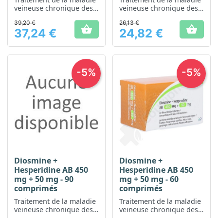
veineuse chronique des
veineuse chronique des
jambes et de la maladie
jambes et de la maladie
39,20 €
26,13 €
hémorroïdaire aiguë
hémorroïdaire aiguë


37,24 €
24,82 €
Prix
Prix
-5%
-5%
Diosmine +
Diosmine +
Hesperidine AB 450
Hesperidine AB 450
mg + 50 mg - 90
mg + 50 mg - 60
comprimés
comprimés
Traitement de la maladie
Traitement de la maladie
veineuse chronique des
veineuse chronique des
jambes et de la maladie
jambes et de la maladie