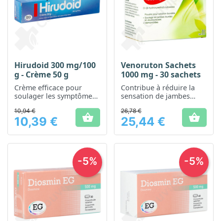
Hirudoid 300 mg/100
Venoruton Sachets
g - Crème 50 g
1000 mg - 30 sachets
Crème efficace pour
Contribue à réduire la
soulager les symptômes
sensation de jambes
de l'inflammation
lourdes et fatiguées
10,94 €
26,78 €
superficielle


10,39 €
25,44 €
Prix
Prix
-5%
-5%