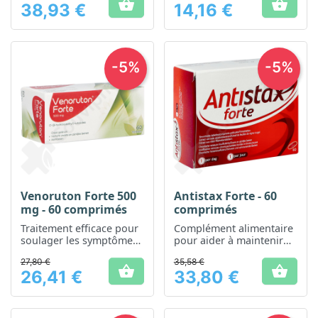


38,93 €
14,16 €
Prix
Prix
-5%
-5%
Venoruton Forte 500
Antistax Forte - 60
mg - 60 comprimés
comprimés
Traitement efficace pour
Complément alimentaire
soulager les symptômes
pour aider à maintenir
de l'insuffisance veineuse
une bonne circulation
27,80 €
35,58 €
veineuse


26,41 €
33,80 €
Prix
Prix