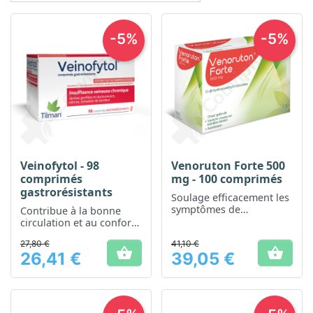
-5%
-5%
Veinofytol - 98
Venoruton Forte 500
comprimés
mg - 100 comprimés
gastrorésistants
Soulage efficacement les
symptômes de
Contribue à la bonne
l'insuffisance veineuse et
circulation et au confort
des jambes lourdes
veineux
27,80 €
41,10 €


26,41 €
39,05 €
Prix
Prix