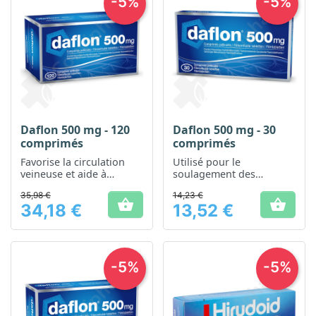
-5%
-5%
Daflon 500 mg - 120
Daflon 500 mg - 30
comprimés
comprimés
Favorise la circulation
Utilisé pour le
veineuse et aide à
soulagement des
réduire la sensation de
symptômes liés aux
35,98 €
14,23 €
jambes lourdes
troubles de la circulation


34,18 €
13,52 €
veineuse
Prix
Prix
-5%
-5%