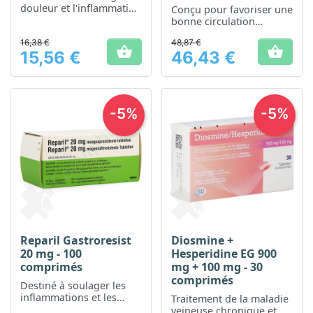
douleur et l'inflammation
Conçu pour favoriser une
musculaire et articulaire
bonne circulation
veineuse et soulager les
16,38 €
48,87 €
jambes lourdes


15,56 €
46,43 €
Prix
Prix
-5%
-5%
Reparil Gastroresist
Diosmine +
20 mg - 100
Hesperidine EG 900
comprimés
mg + 100 mg - 30
comprimés
Destiné à soulager les
inflammations et les
Traitement de la maladie
douleurs veineuses
veineuse chronique et de