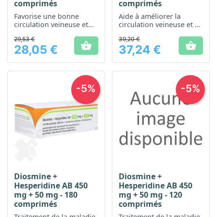
comprimés
comprimés
Favorise une bonne
Aide à améliorer la
circulation veineuse et
circulation veineuse et à
réduit les sensations de
réduire les sensations de
29,53 €
39,20 €
jambes lourdes
jambes lourdes


28,05 €
37,24 €
Prix
Prix
-5%
-5%
Diosmine +
Diosmine +
Hesperidine AB 450
Hesperidine AB 450
mg + 50 mg - 180
mg + 50 mg - 120
comprimés
comprimés
Traitement de la maladie
Traitement de la maladie