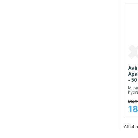
Avè
Apa
- 50
Masq
hydra
sens
21,50
18
Prix
Afficha