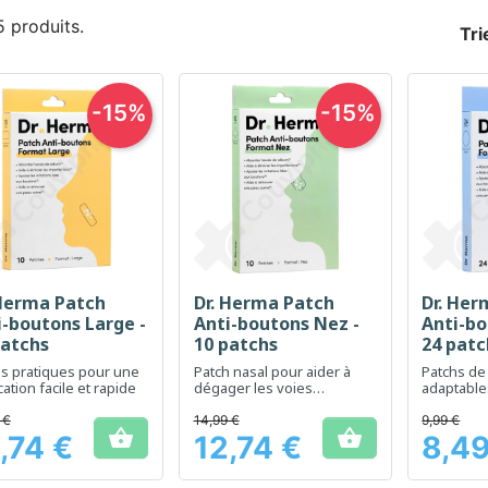
 5 produits.
Tri
-15%
-15%
 Herma Patch
Dr. Herma Patch
Dr. Her
Aperçu rapide
Aperçu rapide
Ap



i-boutons Large -
Anti-boutons Nez -
Anti-bo
patchs
10 patchs
24 patc
s pratiques pour une
Patch nasal pour aider à
Patchs de
cation facile et rapide
dégager les voies
adaptable
respiratoires
soins quo
 €
14,99 €
9,99 €


,74 €
12,74 €
8,49
Prix
Prix