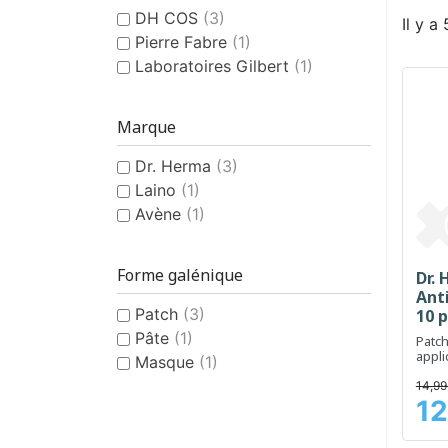
DH COS
(3)
Il y a
Pierre Fabre
(1)
Laboratoires Gilbert
(1)
Marque
Dr. Herma
(3)
Laino
(1)
Avène
(1)
Forme galénique
Dr.
Ant
Patch
(3)
10 
Pâte
(1)
Patch
appli
Masque
(1)
14,99
12
Prix