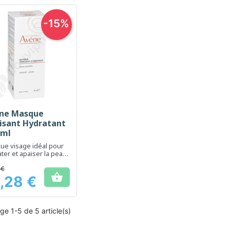
-15%
ne Masque
Aperçu rapide

isant Hydratant
 ml
ue visage idéal pour
ter et apaiser la peau
ible
 €

,28 €
ge 1-5 de 5 article(s)