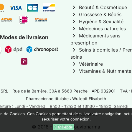
chevron_right
Beauté & Cosmétique
chevron_right
Grossesse & Bébés
chevron_right
Hygiène & Sexualité
chevron_right
Médecines naturelles
chevron_right
Médicaments sans
Modes de livraison
prescription
chevron_right
Soins à domiciles / Pre
soins
chevron_right
Vétérinaire
chevron_right
Vitamines & Nutriments
 SRL -
Rue de la Barrière, 30A à 5660 Pesche
- APB 932901 - TVA :
Pharmacienne titulaire : Wullepit Elisabeth
rture : Lundi - Vendredi : 9h00 - 12h30 et 13h30 - 18h30, Samedi 
ion de Cookies. Ces Cookies permettent de suivre votre navigation, actua
Trouver une pharmacie de garde
sécuriser votre connexion.
© 2018 - 2026 - Couvipharma
J'accepte