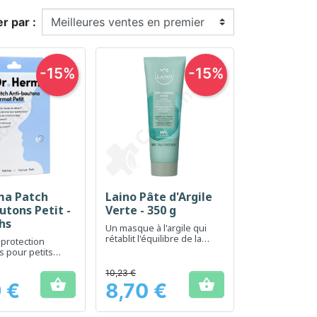
er par :
-15%
-15%
ma Patch
Laino Pâte d'Argile
erçu rapide
Aperçu rapide

utons Petit -
Verte - 350 g
hs
Un masque à l'argile qui
rétablit l'équilibre de la
 protection
peau, tout en contribuant à
s pour petits
la purifier.
tidiens
10,23 €


 €
8,70 €
Prix