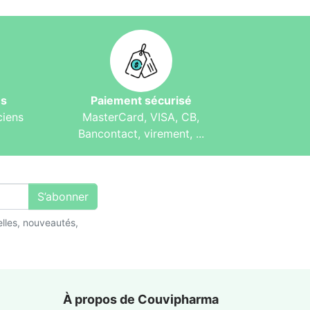
és
Paiement sécurisé
ciens
MasterCard, VISA, CB,
Bancontact, virement, ...
S’abonner
lles, nouveautés,
À propos de Couvipharma