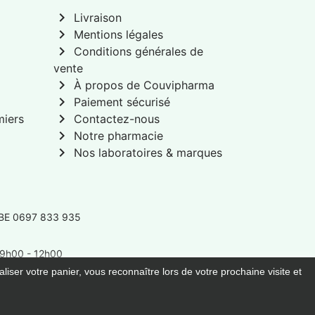
chevron_right
Livraison
chevron_right
Mentions légales
chevron_right
Conditions générales de
vente
chevron_right
À propos de Couvipharma
chevron_right
Paiement sécurisé
chevron_right
miers
Contactez-nous
chevron_right
Notre pharmacie
chevron_right
Nos laboratoires & marques
 BE 0697 833 935
: 9h00 - 12h00
liser votre panier, vous reconnaître lors de votre prochaine visite et