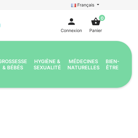
Français
0
person
shopping_basket
Connexion
Panier
GROSSESSE
HYGIÈNE &
MÉDECINES
BIEN-
& BÉBÉS
SEXUALITÉ
NATURELLES
ÊTRE