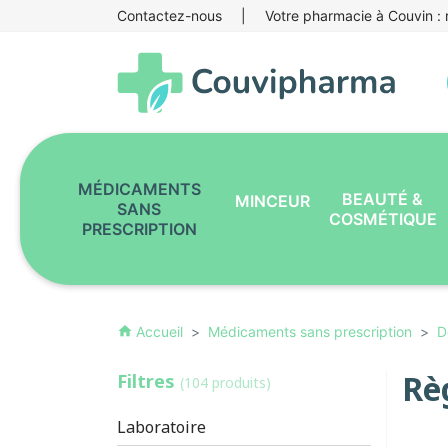
Contactez-nous
|
Votre pharmacie à Couvin : r
MÉDICAMENTS
BEAUTÉ &
MINCEUR
SANS
COSMÉTIQUE
PRESCRIPTION
Accueil
Médicaments sans prescription
D
home
Rè
Filtres
(104 produits)
Laboratoire