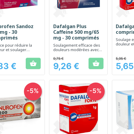
profen Sandoz
Dafalgan Plus
Dafalga
Aperçu rapide
Aperçu rapide
Ap



 mg - 30
Caffeine 500 mg/65
compri
primés
mg - 30 comprimés
Soulage e
douleur et
ace pour réduire la
Soulagement efficace des
ur et soulager
douleurs modérées avec
lammation
un effet stimulant
9,75 €
5,95 €


83 €
9,26 €
5,65
Prix
Prix
-5%
-5%