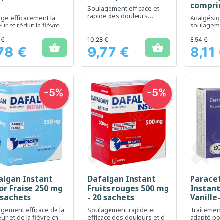
compri
Soulagement efficace et
rapide des douleurs
ge efficacement la
Analgésiq
modérées à intenses
ur et réduit la fièvre
soulageme
douleur et
 €
10,28 €
8,54 €


78 €
9,77 €
8,11
Prix
Prix
-5%
-5%
algan Instant
Dafalgan Instant
Parace
Aperçu rapide
Aperçu rapide
Ap



or Fraise 250 mg
Fruits rouges 500 mg
Instant
 sachets
- 20 sachets
Vanille
mg - 20
gement efficace de la
Soulagement rapide et
Traitement
ur et de la fièvre chez
efficace des douleurs et de
adapté po