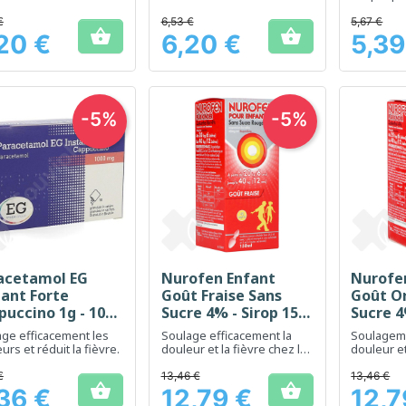
nfants
la fièvre avec un agréable
fièvre et 
goût de fruits rouges
douleur c
€
6,53 €
5,67 €


enfants.
20 €
6,20 €
5,39
Prix
Prix
-5%
-5%
acetamol EG
Nurofen Enfant
Nurofe
Aperçu rapide
Aperçu rapide
Ap



tant Forte
Goût Fraise Sans
Goût O
puccino 1g - 10
Sucre 4% - Sirop 150
Sucre 4
hets
ml
ml
ge efficacement les
Soulage efficacement la
Soulageme
urs et réduit la fièvre.
douleur et la fièvre chez les
douleur et
enfants, avec un agréable
les enfant
goût de fraise
agréable 
€
13,46 €
13,46 €


36 €
12,79 €
12,7
Prix
Prix