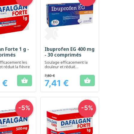
n Forte 1 g -
Ibuprofen EG 400 mg
erçu rapide
Aperçu rapide

primés
- 30 comprimés
fficacement les
Soulage efficacement la
t réduit la fièvre
douleur et réduit
l'inflammation
7,80 €


 €
7,41 €
Prix
-5%
-5%