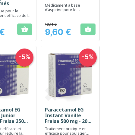
més
Médicament à base
d'aspirine pour le
ue pour le
soulagement rapide des
nt efficace de la
douleurs
 de la fièvre
10,11 €


 €
9,60 €
Prix
-5%
-5%
tamol EG
Paracetamol EG
erçu rapide
Aperçu rapide

 Junior
Instant Vanille-
-Fraise 250
Fraise 500 mg - 20
 sachets
sachets
 efficace et
Traitement pratique et
ur réduire la
efficace pour soulager