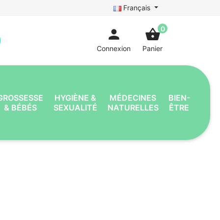
Français
0
person
shopping_basket
Connexion
Panier
GROSSESSE
HYGIÈNE &
MÉDECINES
BIEN-
& BÉBÉS
SEXUALITÉ
NATURELLES
ÊTRE