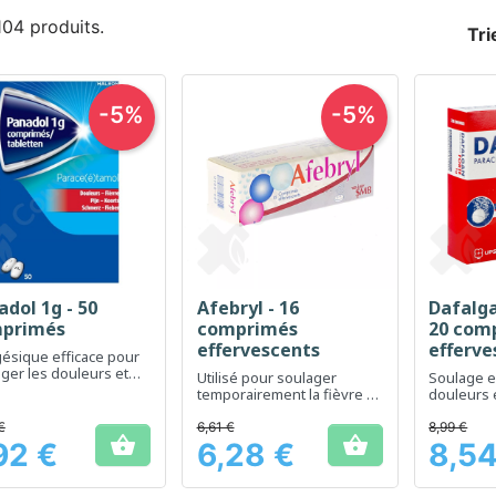
 104 produits.
Tri
-5%
-5%
dol 1g - 50
Afebryl - 16
Dafalga
Aperçu rapide
Aperçu rapide
Ap



primés
comprimés
20 com
effervescents
efferve
ésique efficace pour
ger les douleurs et
Utilisé pour soulager
Soulage e
re la fièvre
temporairement la fièvre et
douleurs e
les douleurs légères
rapideme
€
6,61 €
8,99 €


92 €
6,28 €
8,54
Prix
Prix