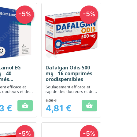
-5%
-5%
tamol EG
Dafalgan Odis 500
erçu rapide
Aperçu rapide

 - 40
mg - 16 comprimés
més
orodispersibles
scent
nt efficace et
Soulagement efficace et
s douleurs et de
rapide des douleurs et de
la fièvre
5,06 €


3 €
4,81 €
Prix
-5%
-5%