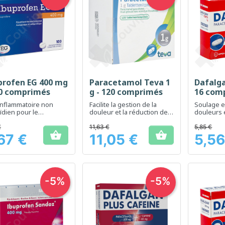
profen EG 400 mg
Paracetamol Teva 1
Dafalga
Aperçu rapide
Aperçu rapide
Ap



00 comprimés
g - 120 comprimés
16 com
inflammatoire non
Facilite la gestion de la
Soulage e
ïdien pour le
douleur et la réduction de
douleurs e
agement de la douleur
la fièvre, adapté aux
 réduction de la fièvre
adultes
€
11,63 €
5,85 €


67 €
11,05 €
5,56
Prix
Prix
-5%
-5%