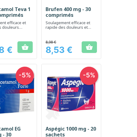
tamol Teva 1
Brufen 400 mg - 30
erçu rapide
Aperçu rapide

comprimés
comprimés
nt efficace et
Soulagement efficace et
s douleurs
rapide des douleurs et
 modérées et de
inflammations
8,98 €


8 €
8,53 €
Prix
-5%
-5%
tamol EG
Aspégic 1000 mg - 20
erçu rapide
Aperçu rapide

 - 30
sachets