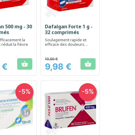
n 500 mg - 30
Dafalgan Forte 1 g -
erçu rapide
Aperçu rapide

més
32 comprimés
fficacement la
Soulagement rapide et
 réduit la fièvre
efficace des douleurs
modérées à intenses
10,50 €


 €
9,98 €
Prix
-5%
-5%