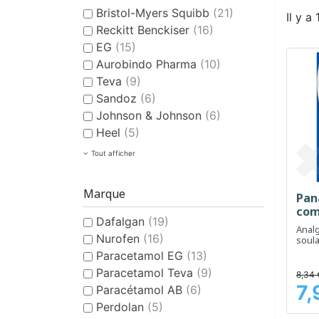
Bristol-Myers Squibb
(21)
Il y a
Reckitt Benckiser
(16)
EG
(15)
Aurobindo Pharma
(10)
Teva
(9)
Sandoz
(6)
Johnson & Johnson
(6)
Heel
(5)
Tout afficher
Marque
Pana
com
Dafalgan
(19)
Analg
Nurofen
(16)
soula
rédui
Paracetamol EG
(13)
Paracetamol Teva
(9)
8,34 
7,
Paracétamol AB
(6)
Prix
Perdolan
(5)