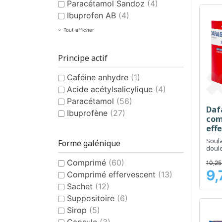
Paracétamol Sandoz
(4)
Ibuprofen AB
(4)
Tout afficher
Principe actif
Caféine anhydre
(1)
Acide acétylsalicylique
(4)
Paracétamol
(56)
Daf
Ibuprofène
(27)
com
eff
Soul
Forme galénique
doule
modér
Comprimé
(60)
10,25
9,
Comprimé effervescent
(13)
Prix
Sachet
(12)
Suppositoire
(6)
Sirop
(5)
Capsule
(3)