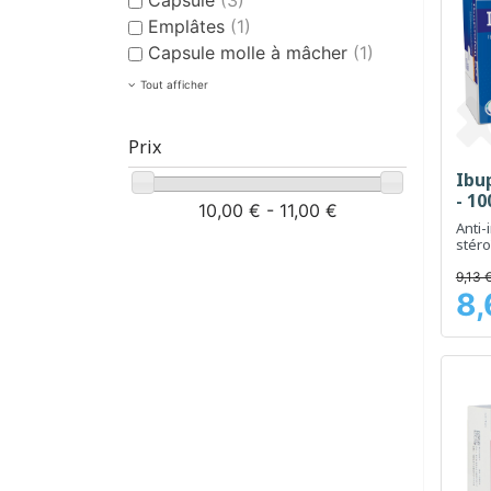
Emplâtes
(1)
Capsule molle à mâcher
(1)
Tout afficher
Prix
Ibu
- 1
10,00 € - 11,00 €
Anti-
stéro
soul
et la
9,13 
8,
Prix