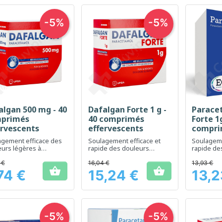
-5%
-5%
algan 500 mg - 40
Dafalgan Forte 1 g -
Parace
Aperçu rapide
Aperçu rapide
Ap



primés
40 comprimés
Forte 1g
ervescents
effervescents
compri
efferve
agement efficace des
Soulagement efficace et
Soulageme
urs légères à
rapide des douleurs
rapide de
ées et de la fièvre
modérées à intenses
la fièvre
 €
16,04 €
13,93 €


74 €
15,24 €
13,2
Prix
Prix
-5%
-5%