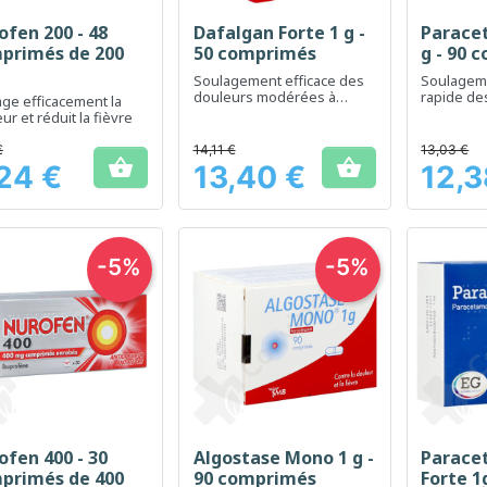
ofen 200 - 48
Dafalgan Forte 1 g -
Parace
Aperçu rapide
Aperçu rapide
Ap



primés de 200
50 comprimés
g - 90 
Soulagement efficace des
Soulageme
douleurs modérées à
rapide de
ge efficacement la
intenses
légères à
ur et réduit la fièvre
la fièvre
€
14,11 €
13,03 €


24 €
13,40 €
12,3
Prix
Prix
-5%
-5%
ofen 400 - 30
Algostase Mono 1 g -
Parace
Aperçu rapide
Aperçu rapide
Ap



primés de 400
90 comprimés
Forte 1g