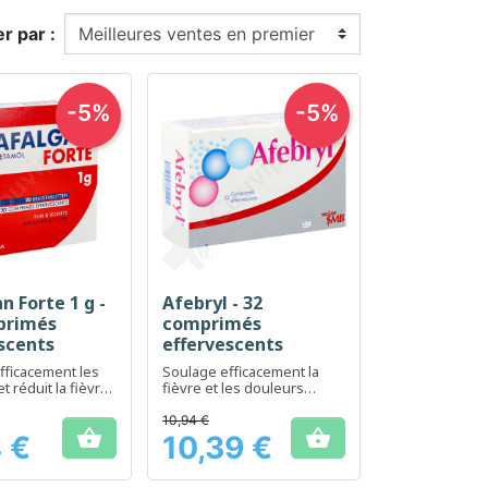
er par :
-5%
-5%
n Forte 1 g -
Afebryl - 32
erçu rapide
Aperçu rapide

primés
comprimés
scents
effervescents
fficacement les
Soulage efficacement la
t réduit la fièvre
fièvre et les douleurs
nt
légères à modérées
10,94 €


 €
10,39 €
Prix