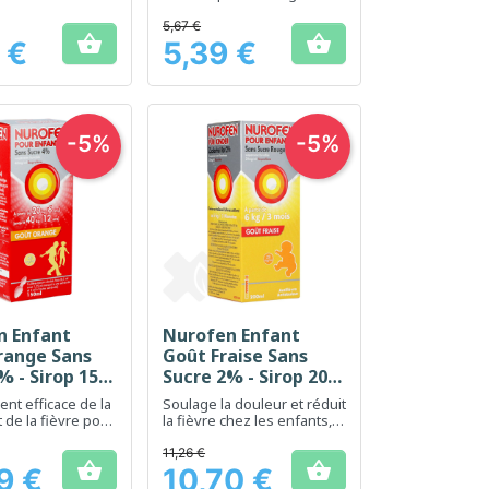
soulager la
temporairement la douleur
hez les jeunes
et la fièvre
5,67 €


 €
5,39 €
Prix
-5%
-5%
n Enfant
Nurofen Enfant
erçu rapide
Aperçu rapide

range Sans
Goût Fraise Sans
% - Sirop 150
Sucre 2% - Sirop 200
ml
nt efficace de la
Soulage la douleur et réduit
 de la fièvre pour
la fièvre chez les enfants,
s, avec un
avec un goût agréable de
goût d'orange
fraise.
11,26 €


9 €
10,70 €
Prix