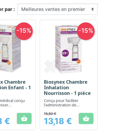
er par :
-15%
-15%
ex Chambre
Biosynex Chambre
erçu rapide
Aperçu rapide

ion Enfant - 1
Inhalation
Nourrisson - 1 pièce
 médical conçu
Conçu pour faciliter
miser
l'administration de
ration des
médicaments par inhalation
ts par inhalation
chez les nourrissons.
15,50 €


enfants
8 €
13,18 €
Prix