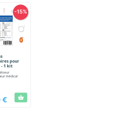
-15%
ns
erçu rapide
ires pour
- 1 kit
liseur
eur médical

 €