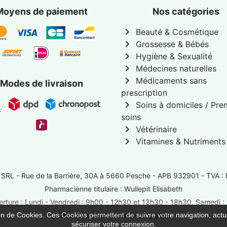
Moyens de paiement
Nos catégories
chevron_right
Beauté & Cosmétique
chevron_right
Grossesse & Bébés
chevron_right
Hygiène & Sexualité
chevron_right
Médecines naturelles
chevron_right
Médicaments sans
Modes de livraison
prescription
chevron_right
Soins à domiciles / Pre
soins
chevron_right
Vétérinaire
chevron_right
Vitamines & Nutriments
 SRL -
Rue de la Barrière, 30A à 5660 Pesche
- APB 932901 - TVA :
Pharmacienne titulaire : Wullepit Elisabeth
rture : Lundi - Vendredi : 9h00 - 12h30 et 13h30 - 18h30, Samedi 
ion de Cookies. Ces Cookies permettent de suivre votre navigation, actua
Trouver une pharmacie de garde
sécuriser votre connexion.