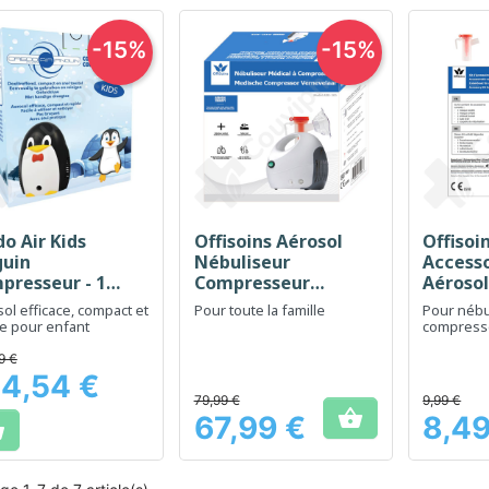
-15%
-15%
o Air Kids
Offisoins Aérosol
Offisoi
Aperçu rapide
Aperçu rapide
Ap



guin
Nébuliseur
Accesso
presseur - 1
Compresseur
Aérosol 
osol
Médical - 1 pièce
ol efficace, compact et
Pour toute la famille
Pour nébu
e pour enfant
compress
9 €
4,54 €
79,99 €
9,99 €

67,99 €
8,49

Prix
Prix