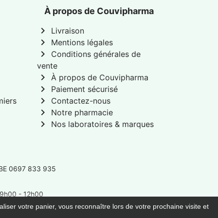
À propos de Couvipharma
chevron_right
Livraison
chevron_right
Mentions légales
chevron_right
Conditions générales de
vente
chevron_right
À propos de Couvipharma
chevron_right
Paiement sécurisé
chevron_right
miers
Contactez-nous
chevron_right
Notre pharmacie
chevron_right
Nos laboratoires & marques
 BE 0697 833 935
: 9h00 - 12h00
liser votre panier, vous reconnaître lors de votre prochaine visite et