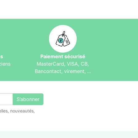
és
Paiement sécurisé
ciens
MasterCard, VISA, CB,
Bancontact, virement, ...
S’abonner
lles, nouveautés,