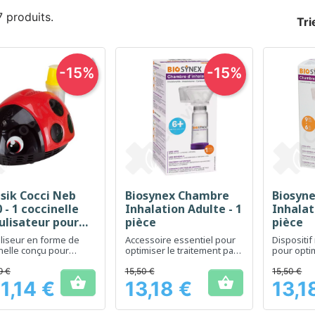
 7 produits.
Tri
-15%
-15%
isik Cocci Neb
Biosynex Chambre
Biosyn
Aperçu rapide
Aperçu rapide
Ap



 - 1 coccinelle
Inhalation Adulte - 1
Inhalat
ulisateur pour
pièce
pièce
ant
liseur en forme de
Accessoire essentiel pour
Dispositif
nelle conçu pour
optimiser le traitement par
pour opti
e les traitements
inhalation
l'administ
ratoires des enfants
médicamen
9 €
15,50 €
15,50 €


agréables
chez les 
1,14 €
13,18 €
13,1
Prix
Prix