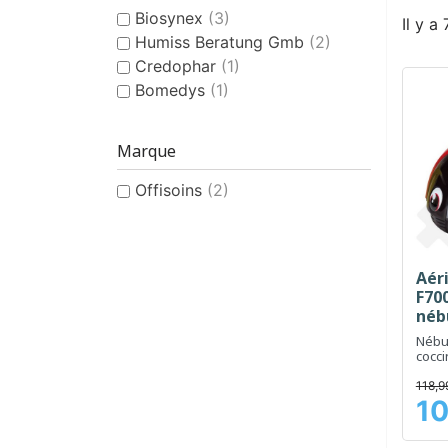
Biosynex
(3)
Il y a
Humiss Beratung Gmb
(2)
Credophar
(1)
Bomedys
(1)
Marque
Offisoins
(2)
Aér
F700
néb
enf
Nébu
cocci
rendr
respi
118,9
plus 
10
Prix