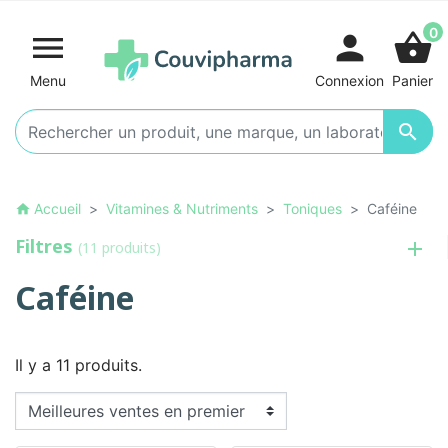
0

person
shopping_basket
Menu
Connexion
Panier

Accueil
Vitamines & Nutriments
Toniques
Caféine
home
Filtres
(11 produits)
Caféine
Il y a 11 produits.