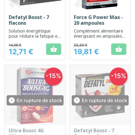
Defatyl Boost - 7
Force G Power Max -
flacons
20 ampoules
Solution énergétique
Complément alimentaire
pour réduire la fatigue et
énergisant en ampoules
améliorer la vitalité
pour revitaliser
14,95 €
23,30 €
l'organisme


12,71 €
19,81 €
Prix
Prix
-15%
-15%


En rupture de stock
En rupture de stock
Ultra Boost 4G
Defatyl Boost - 7