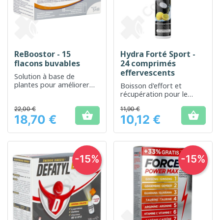
ReBoostor - 15
Hydra Forté Sport -
flacons buvables
24 comprimés
effervescents
Solution à base de
plantes pour améliorer
Boisson d'effort et
les performances
récupération pour le
mentales et physiques
sport
22,00 €
11,90 €


18,70 €
10,12 €
Prix
Prix
-15%
-15%