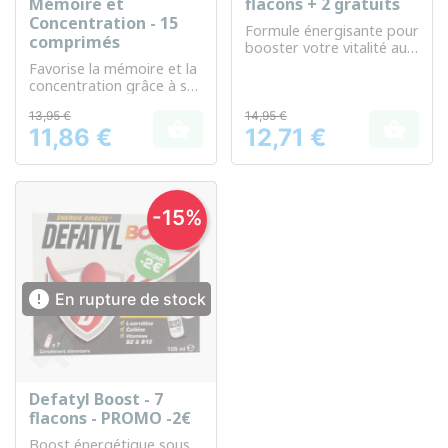
Mémoire et
flacons + 2 gratuits
Concentration - 15
Formule énergisante pour
comprimés
booster votre vitalité au
quotidien
Favorise la mémoire et la
concentration grâce à sa
formule enrichie en
13,95 €
14,95 €
nutriments essentiels


11,86 €
12,71 €
Prix
Prix
-15%

En rupture de stock
Defatyl Boost - 7
flacons - PROMO -2€
Boost énergétique sous