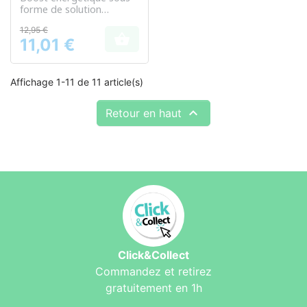
forme de solution
buvable pour les périodes
12,95 €
de fatigue passagère.

11,01 €
Prix
Affichage 1-11 de 11 article(s)

Retour en haut
Click&Collect
Commandez et retirez
gratuitement en 1h