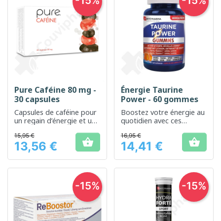
-15%
-15%
Pure Caféine 80 mg -
Énergie Taurine
30 capsules
Power - 60 gommes
Capsules de caféine pour
Boostez votre énergie au
un regain d’énergie et une
quotidien avec ces
amélioration de la
gommes enrichies en
15,95 €
16,95 €
concentration
taurine.


13,56 €
14,41 €
Prix
Prix
-15%
-15%