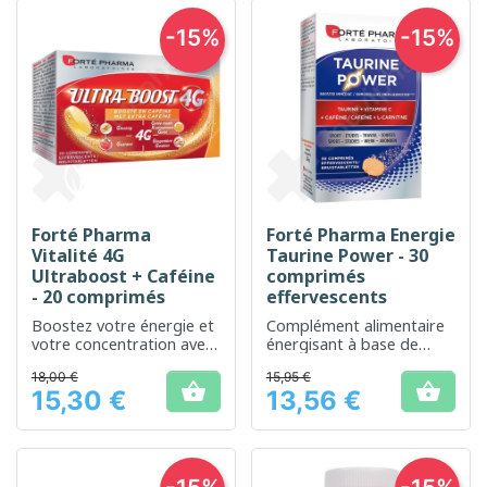
-15%
-15%
Forté Pharma
Forté Pharma Energie
Vitalité 4G
Taurine Power - 30
Ultraboost + Caféine
comprimés
- 20 comprimés
effervescents
Boostez votre énergie et
Complément alimentaire
votre concentration avec
énergisant à base de
un comprimé
taurine, idéal pour réduire
18,00 €
15,95 €
effervescent riche en
la fatigue et améliorer la


15,30 €
13,56 €
caféine
concentration
Prix
Prix