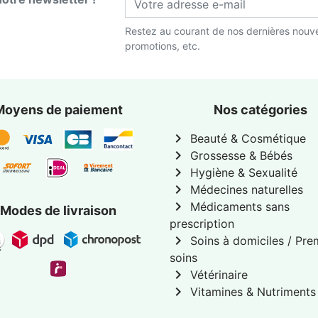
Restez au courant de nos dernières nouve
promotions, etc.
Moyens de paiement
Nos catégories
chevron_right
Beauté & Cosmétique
chevron_right
Grossesse & Bébés
chevron_right
Hygiène & Sexualité
chevron_right
Médecines naturelles
chevron_right
Médicaments sans
Modes de livraison
prescription
chevron_right
Soins à domiciles / Pre
soins
chevron_right
Vétérinaire
chevron_right
Vitamines & Nutriments