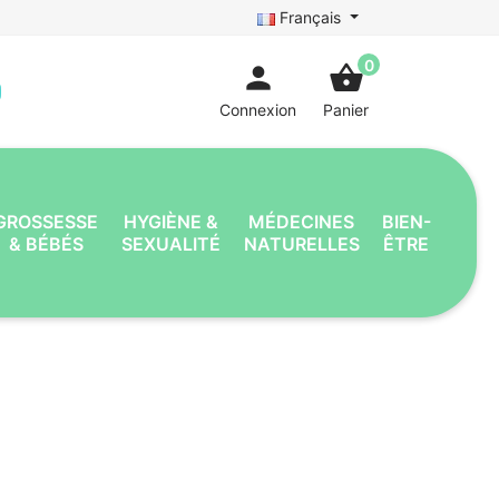
Français
0
person
shopping_basket
Connexion
Panier
GROSSESSE
HYGIÈNE &
MÉDECINES
BIEN-
& BÉBÉS
SEXUALITÉ
NATURELLES
ÊTRE