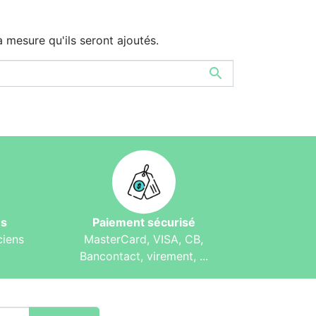
à mesure qu'ils seront ajoutés.

és
Paiement sécurisé
ciens
MasterCard, VISA, CB,
Bancontact, virement, ...