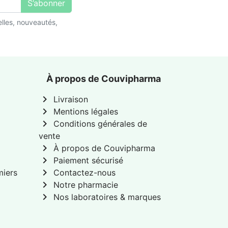
S’abonner
lles, nouveautés,
À propos de Couvipharma
chevron_right
Livraison
chevron_right
Mentions légales
chevron_right
Conditions générales de
vente
chevron_right
À propos de Couvipharma
chevron_right
Paiement sécurisé
chevron_right
miers
Contactez-nous
chevron_right
Notre pharmacie
chevron_right
Nos laboratoires & marques