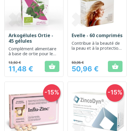
Arkogélules Ortie -
Evelle - 60 comprimés
45 gélules
Contribue à la beauté de
la peau et à la protection
Complément alimentaire
des cellules contre le
à base de ortie pour le
stress oxydatif
bien-être général et le
13,50 €
59,95 €
soutien des articulations


11,48 €
50,96 €
Prix
Prix
-15%
-15%