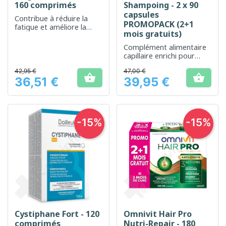
160 comprimés
Shampoing - 2 x 90
capsules
Contribue à réduire la
PROMOPACK (2+1
fatigue et améliore la
mois gratuits)
concentration
Complément alimentaire
capillaire enrichi pour
renforcer les cheveux et
42,95 €
47,00 €
le cuir chevelu


36,51 €
39,95 €
Prix
Prix
-15%
-15%
Cystiphane Fort - 120
Omnivit Hair Pro
comprimés
Nutri-Repair - 180