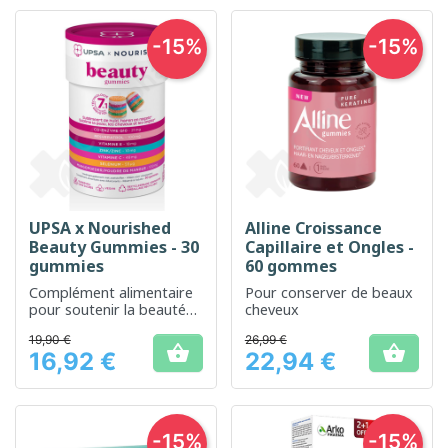
-15%
-15%
UPSA x Nourished
Alline Croissance
Beauty Gummies - 30
Capillaire et Ongles -
gummies
60 gommes
Complément alimentaire
Pour conserver de beaux
pour soutenir la beauté
cheveux
et la santé de la peau,
19,90 €
26,99 €
des cheveux et des


16,92 €
22,94 €
ongles.
Prix
Prix
-15%
-15%