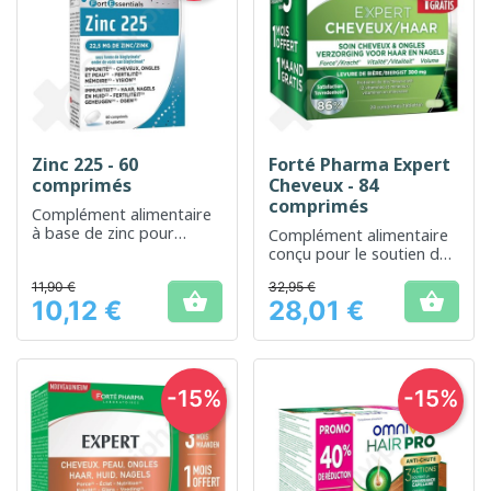
Zinc 225 - 60
Forté Pharma Expert
comprimés
Cheveux - 84
comprimés
Complément alimentaire
à base de zinc pour
Complément alimentaire
contribuer à un
conçu pour le soutien de
métabolisme normal
la santé et de la beauté
11,90 €
32,95 €
des cheveux


10,12 €
28,01 €
Prix
Prix
-15%
-15%