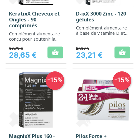
KeratixX Cheveux et
D-ixX 3000 Zinc - 120
Ongles - 90
gélules
comprimés
Complément alimentaire
à base de vitamine D et
Complément alimentaire
de zinc pour le
conçu pour soutenir la
renforcement du système
santé des cheveux et des
33,70 €
immunitaire
27,30 €
ongles


28,65 €
23,21 €
Prix
Prix
-15%
-15%
MagnixX Plus 160 -
Pilos Forte +