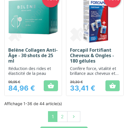
Belène Collagen Anti-
Forcapil Fortifiant
Âge - 30 shots de 25
Cheveux & Ongles -
ml
180 gélules
Réduction des rides et
Confère force, vitalité et
élasticité de la peau
brillance aux cheveux et
ongles affaiblis
99,95 €
39,30 €


84,96 €
33,41 €
Prix
Prix
Affichage 1-36 de 44 article(s)
Suivant
1
2
