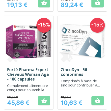
des cheveux


19,13 €
89,24 €
Prix
Prix
-15%
-15%
Forté Pharma Expert
ZincoDyn - 56
Cheveux Woman Aga
comprimés
- 180 capsules
Comprimés à base de
zinc pour contribuer à
Complément alimentaire
une fonction immunitaire
conçu pour soutenir la
normale et protéger les
santé capillaire chez la
53,95 €
cellules contre le stress
12,50 €
femme


45,86 €
10,63 €
oxydatif
Prix
Prix