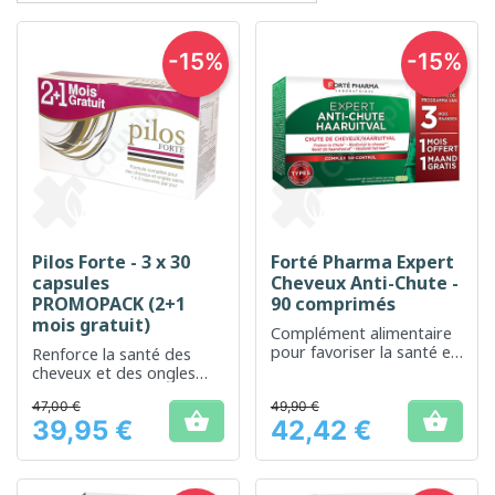
-15%
-15%
Pilos Forte - 3 x 30
Forté Pharma Expert
capsules
Cheveux Anti-Chute -
PROMOPACK (2+1
90 comprimés
mois gratuit)
Complément alimentaire
pour favoriser la santé et
Renforce la santé des
la croissance des cheveux
cheveux et des ongles
grâce à une formule
47,00 €
49,90 €
nutritive complète


39,95 €
42,42 €
Prix
Prix