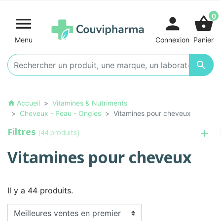
0

person
shopping_basket
Menu
Connexion
Panier

Accueil
Vitamines & Nutriments
home
Cheveux - Peau - Ongles
Vitamines pour cheveux
Filtres
(44 produits)
Vitamines pour cheveux
Il y a 44 produits.