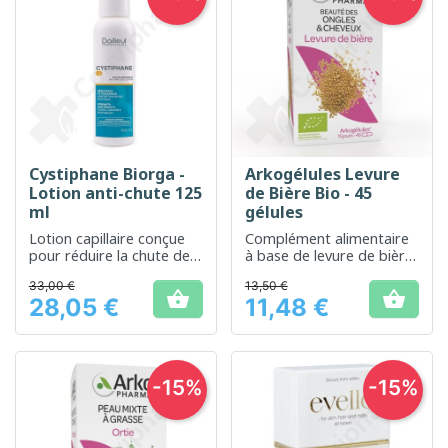
Cystiphane Biorga -
Arkogélules Levure
Lotion anti-chute 125
de Bière Bio - 45
ml
gélules
Lotion capillaire conçue
Complément alimentaire
pour réduire la chute des
à base de levure de bière
cheveux et favoriser leur
pour support nutritionnel
33,00 €
13,50 €
santé
et beauté des cheveux et


28,05 €
11,48 €
de la peau.
Prix
Prix
-15%
-15%