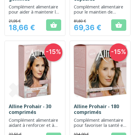
Complément alimentaire
Complément alimentaire
pour aider à maintenir la
pour le maintien de
vitalité des cheveux.
cheveux sains
21,95 €
81,60 €


18,66 €
69,36 €
Prix
Prix
-15%
-15%
Alline Prohair - 30
Alline Prohair - 180
comprimés
comprimés
Complément alimentaire
Complément alimentaire
aidant à renforcer et à
pour favoriser la santé et
favoriser la croissance
la beauté des cheveux
22,50 €
104,99 €