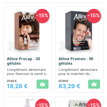
-15%
-15%
Alline Procap - 30
Alline Promen - 90
gélules
gélules
Complément alimentaire
Complément alimentaire
pour favoriser la santé et
pour le maintien de
la beauté des cheveux
cheveux normaux et
21,50 €
97,99 €
forts.


18,28 €
83,29 €
Prix
Prix
-15%
-15%