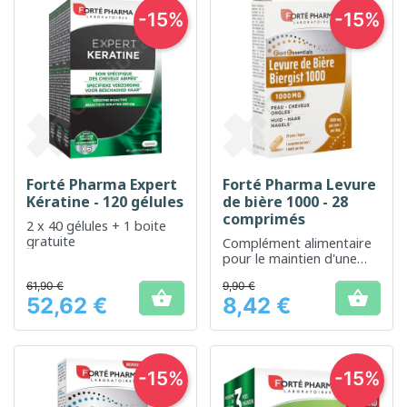
-15%
-15%
Forté Pharma Expert
Forté Pharma Levure
Kératine - 120 gélules
de bière 1000 - 28
comprimés
2 x 40 gélules + 1 boite
gratuite
Complément alimentaire
pour le maintien d'une
peau, des cheveux et des
61,90 €
9,90 €
ongles sains


52,62 €
8,42 €
Prix
Prix
-15%
-15%