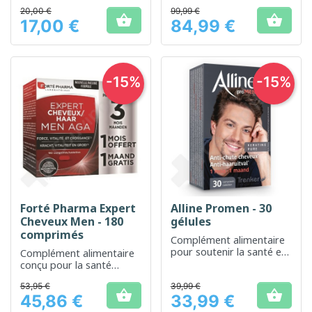
et des ongles
des cheveux
20,00 €
99,99 €


17,00 €
84,99 €
Prix
Prix
-15%
-15%
Forté Pharma Expert
Alline Promen - 30
Cheveux Men - 180
gélules
comprimés
Complément alimentaire
pour soutenir la santé et
Complément alimentaire
la vitalité des cheveux
conçu pour la santé
capillaire chez l'homme
53,95 €
39,99 €


45,86 €
33,99 €
Prix
Prix