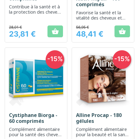
comprimés
Contribue à la santé et à
la protection des cheveux
Favorise la santé et la
et des ongles
vitalité des cheveux et
des ongles
28,01 €
56,95 €


23,81 €
48,41 €
Prix
Prix
-15%
-15%
Cystiphane Biorga -
Alline Procap - 180
60 comprimés
gélules
Complément alimentaire
Complément alimentaire
pour la santé des cheveux
pour la beauté et la santé