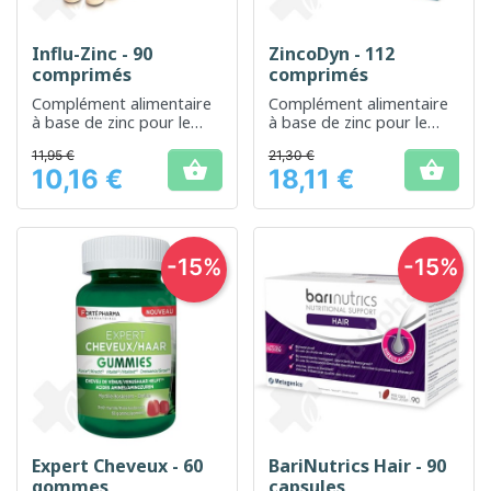
Influ-Zinc - 90
ZincoDyn - 112
comprimés
comprimés
Complément alimentaire
Complément alimentaire
à base de zinc pour le
à base de zinc pour le
soutien du système
maintien d'une peau, de
11,95 €
21,30 €
immunitaire
cheveux et d'ongles sains


10,16 €
18,11 €
Prix
Prix
-15%
-15%
Expert Cheveux - 60
BariNutrics Hair - 90
gommes
capsules