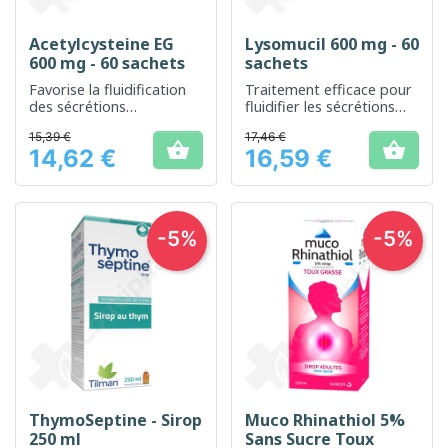
Acetylcysteine EG
Lysomucil 600 mg - 60
600 mg - 60 sachets
sachets
Favorise la fluidification
Traitement efficace pour
des sécrétions
fluidifier les sécrétions
bronchiques pour un
bronchiques
15,39 €
17,46 €
meilleur confort


14,62 €
16,59 €
respiratoire
Prix
Prix
-5%
-5%
ThymoSeptine - Sirop
Muco Rhinathiol 5%
250 ml
Sans Sucre Toux