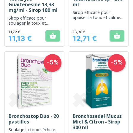
Guaifenesine 13,33
ml
mg/ml - Sirop 180 ml
Sirop efficace pour
apaiser la toux et calmer
Sirop efficace pour
les irritations de la gorge
soulager la toux et
faciliter l'expectoration
11,72 €
13,38 €


11,13 €
12,71 €
Prix
Prix
-5%
-5%
Bronchostop Duo - 20
Bronchosedal Mucus
pastilles
Miel & Citron - Sirop
300 ml
Soulage la toux sèche et