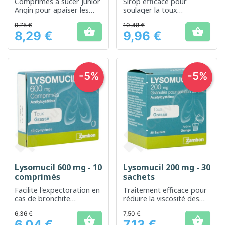
Comprimés à sucer Junior
Sirop efficace pour
Angin pour apaiser les
soulager la toux
maux de gorge chez les
productive en dégageant
9,75 €
10,48 €
jeunes enfants
les voies respiratoires


8,29 €
9,96 €
Prix
Prix
-5%
-5%
Lysomucil 600 mg - 10
Lysomucil 200 mg - 30
comprimés
sachets
Facilite l'expectoration en
Traitement efficace pour
cas de bronchite
réduire la viscosité des
mucopurulente
sécrétions bronchiques
6,36 €
7,50 €


6,04 €
7,13 €