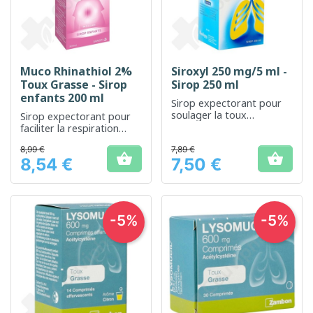
Muco Rhinathiol 2%
Siroxyl 250 mg/5 ml -
Toux Grasse - Sirop
Sirop 250 ml
enfants 200 ml
Sirop expectorant pour
soulager la toux
Sirop expectorant pour
productive
faciliter la respiration
chez les enfants
8,99 €
7,89 €


8,54 €
7,50 €
Prix
Prix
-5%
-5%