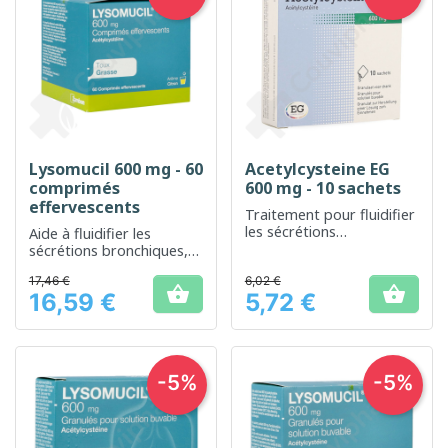
Lysomucil 600 mg - 60
Acetylcysteine EG
comprimés
600 mg - 10 sachets
effervescents
Traitement pour fluidifier
les sécrétions
Aide à fluidifier les
bronchiques
sécrétions bronchiques,
facilitant ainsi
17,46 €
6,02 €
l'expectoration


16,59 €
5,72 €
Prix
Prix
-5%
-5%