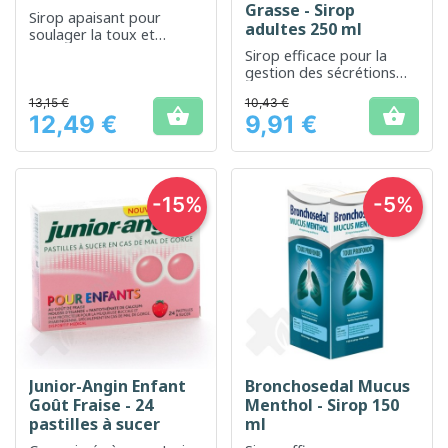
Grasse - Sirop
Sirop apaisant pour
adultes 250 ml
soulager la toux et
dégager les voies
Sirop efficace pour la
respiratoires
gestion des sécrétions
bronchiques sans sucre
13,15 €
10,43 €
ajouté


12,49 €
9,91 €
Prix
Prix
-15%
-5%
Junior-Angin Enfant
Bronchosedal Mucus
Goût Fraise - 24
Menthol - Sirop 150
pastilles à sucer
ml