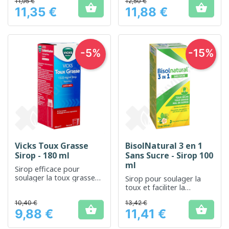
11,95 €
12,50 €


11,35 €
11,88 €
Prix
Prix
-5%
-15%
Vicks Toux Grasse
BisolNatural 3 en 1
Sirop - 180 ml
Sans Sucre - Sirop 100
ml
Sirop efficace pour
soulager la toux grasse
Sirop pour soulager la
et faciliter l'expectoration
toux et faciliter la
respiration
10,40 €
13,42 €


9,88 €
11,41 €
Prix
Prix