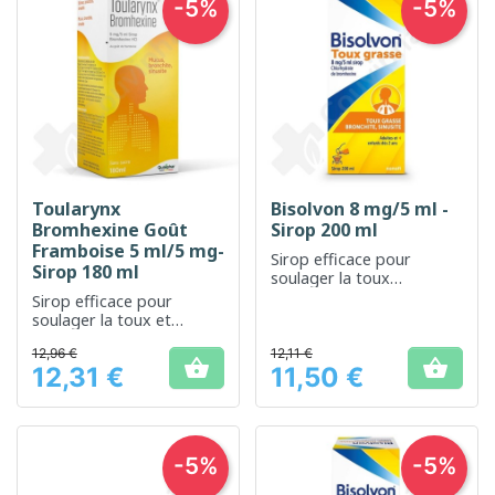
-5%
-5%
Toularynx
Bisolvon 8 mg/5 ml -
Bromhexine Goût
Sirop 200 ml
Framboise 5 ml/5 mg-
Sirop efficace pour
Sirop 180 ml
soulager la toux
productive et faciliter
Sirop efficace pour
l'expectoration
soulager la toux et
fluidifier les sécrétions
12,96 €
12,11 €
bronchiques


12,31 €
11,50 €
Prix
Prix
-5%
-5%