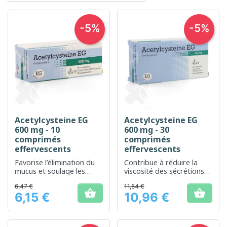
-5%
-5%
Acetylcysteine EG
Acetylcysteine EG
600 mg - 10
600 mg - 30
comprimés
comprimés
effervescents
effervescents
Favorise l’élimination du
Contribue à réduire la
mucus et soulage les
viscosité des sécrétions
voies respiratoires
bronchiques et facilite
6,47 €
11,54 €
leur évacuation


6,15 €
10,96 €
Prix
Prix