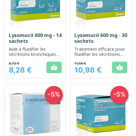
Lysomucil 600 mg - 14
Lysomucil 600 mg - 30
sachets
sachets
Aide à fluidifier les
Traitement efficace pour
sécrétions bronchiques
fluidifier les sécrétions
pour faciliter la
bronchiques
8,72 €
11,56 €
respiration


8,28 €
10,98 €
Prix
Prix
-5%
-5%