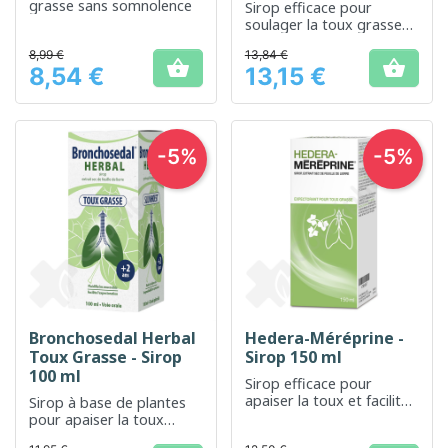
grasse sans somnolence
Sirop efficace pour
soulager la toux grasse
et faciliter l'expectoration
8,99 €
13,84 €


8,54 €
13,15 €
Prix
Prix
-5%
-5%
Bronchosedal Herbal
Hedera-Méréprine -
Toux Grasse - Sirop
Sirop 150 ml
100 ml
Sirop efficace pour
apaiser la toux et faciliter
Sirop à base de plantes
la respiration
pour apaiser la toux
sèche