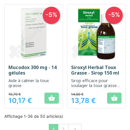
-5%
-5%
Mucodox 300 mg - 14
Siroxyl Herbal Toux
gélules
Grasse - Sirop 150 ml
Aide à calmer la toux
Sirop efficace pour
grasse
soulager la toux grasse
et apaiser les voies
10,70 €
14,50 €
respiratoires


10,17 €
13,78 €
Prix
Prix
Affichage 1-36 de 50 article(s)
Suivant
1
2
