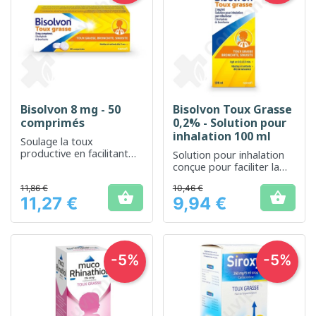
Bisolvon 8 mg - 50
Bisolvon Toux Grasse
comprimés
0,2% - Solution pour
inhalation 100 ml
Soulage la toux
productive en facilitant
Solution pour inhalation
l'expectoration
conçue pour faciliter la
respiration
11,86 €
10,46 €


11,27 €
9,94 €
Prix
Prix
-5%
-5%