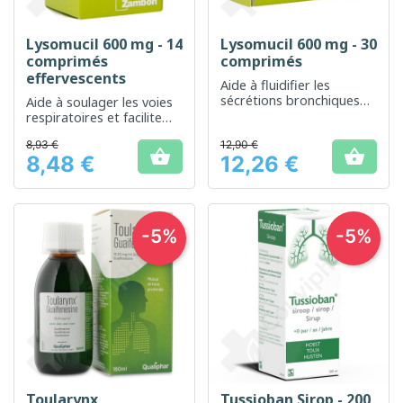
Lysomucil 600 mg - 14
Lysomucil 600 mg - 30
comprimés
comprimés
effervescents
Aide à fluidifier les
sécrétions bronchiques
Aide à soulager les voies
pour une respiration plus
respiratoires et facilite
aisée
l'expulsion des mucosités
8,93 €
12,90 €


8,48 €
12,26 €
Prix
Prix
-5%
-5%
Toularynx
Tussioban Sirop - 200