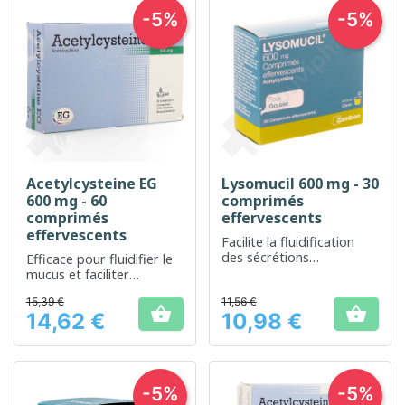
-5%
-5%
Acetylcysteine EG
Lysomucil 600 mg - 30
600 mg - 60
comprimés
comprimés
effervescents
effervescents
Facilite la fluidification
des sécrétions
Efficace pour fluidifier le
bronchiques pour un
mucus et faciliter
confort respiratoire
l'expectoration
15,39 €
amélioré
11,56 €


14,62 €
10,98 €
Prix
Prix
-5%
-5%