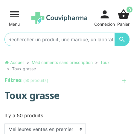
0

person
shopping_basket
Menu
Connexion
Panier

Accueil
Médicaments sans prescription
Toux
home
Toux grasse
Filtres
(50 produits)
Toux grasse
Il y a 50 produits.