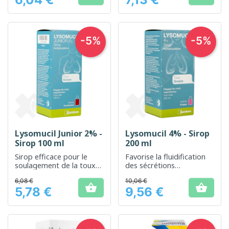
Prix
Prix
-5%
-5%
Lysomucil Junior 2% -
Lysomucil 4% - Sirop
Sirop 100 ml
200 ml
Sirop efficace pour le
Favorise la fluidification
soulagement de la toux
des sécrétions
productive chez les
bronchiques pour un
6,08 €
10,06 €
enfants
meilleur confort


5,78 €
9,56 €
respiratoire
Prix
Prix