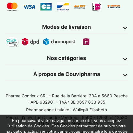
Modes de livraison
Nos catégories
À propos de Couvipharma
Pharma Gonrieux SRL -
Rue de la Barrière, 30A à 5660 Pesche
- APB 932901 - TVA : BE 0697 833 935
Pharmacienne titulaire : Wullepit Elisabeth
Heures d'ouverture : Lundi - Vendredi : 9h00 - 12h30 et 13h30
En poursuivant votre navigation sur ce site, vous acceptez
- 18h30, Samedi : 9h00 - 12h00
l’utilisation de Cookies. Ces Cookies permettent de suivre votre
Trouver une pharmacie de garde
navigation, actualiser votre panier, vous reconnaître lors de votre