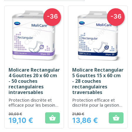
-36
-36
%
%
Molicare Rectangular
Molicare Rectangular
4 Gouttes 20 x 60 cm
5 Gouttes 15 x 60 cm
- 50 couches
- 28 couches
rectangulaires
rectangulaires
intraversables
traversables
Protection discrète et
Protection efficace et
efficace pour les besoins
discrète pour la gestion
d'incontinence modérée
de l'incontinence légère à
30,03 €
21,80 €
modérée


19,10 €
13,86 €
Prix
Prix