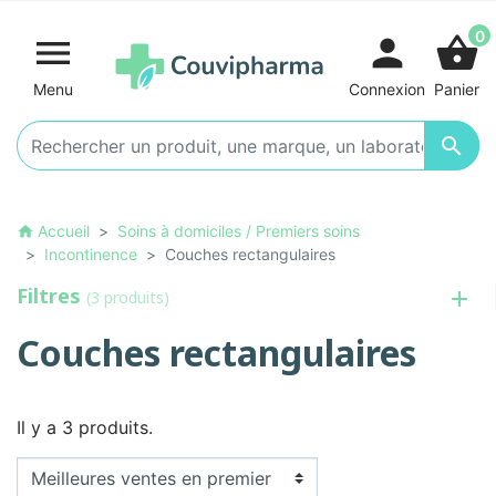
0

person
shopping_basket
Menu
Connexion
Panier

Accueil
Soins à domiciles / Premiers soins
home
Incontinence
Couches rectangulaires
Filtres
(3 produits)
Couches rectangulaires
Il y a 3 produits.