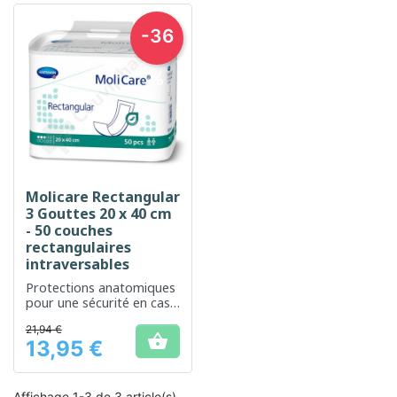
-36
%
Molicare Rectangular
3 Gouttes 20 x 40 cm
- 50 couches
rectangulaires
intraversables
Protections anatomiques
pour une sécurité en cas
d'incontinence légère
21,94 €

13,95 €
Prix
Affichage 1-3 de 3 article(s)