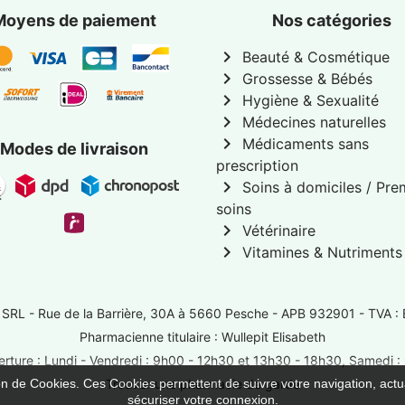
Moyens de paiement
Nos catégories
chevron_right
Beauté & Cosmétique
chevron_right
Grossesse & Bébés
chevron_right
Hygiène & Sexualité
chevron_right
Médecines naturelles
chevron_right
Médicaments sans
Modes de livraison
prescription
chevron_right
Soins à domiciles / Pre
soins
chevron_right
Vétérinaire
chevron_right
Vitamines & Nutriments
 SRL -
Rue de la Barrière, 30A à 5660 Pesche
- APB 932901 - TVA :
Pharmacienne titulaire : Wullepit Elisabeth
rture : Lundi - Vendredi : 9h00 - 12h30 et 13h30 - 18h30, Samedi 
ion de Cookies. Ces Cookies permettent de suivre votre navigation, actua
Trouver une pharmacie de garde
sécuriser votre connexion.