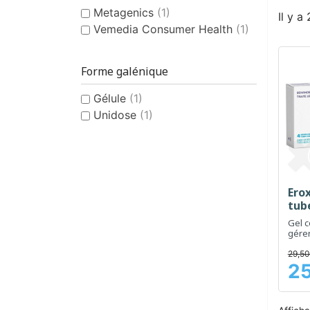
Metagenics
(1)
Il y a
Vemedia Consumer Health
(1)
Forme galénique
Gélule
(1)
Unidose
(1)
Erox
tub
Gel c
gére
dysfo
29,50
25
Prix