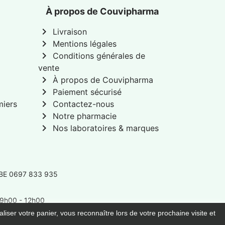
À propos de Couvipharma
chevron_right
Livraison
chevron_right
Mentions légales
chevron_right
Conditions générales de
vente
chevron_right
À propos de Couvipharma
chevron_right
Paiement sécurisé
chevron_right
miers
Contactez-nous
chevron_right
Notre pharmacie
chevron_right
Nos laboratoires & marques
 BE 0697 833 935
: 9h00 - 12h00
liser votre panier, vous reconnaître lors de votre prochaine visite et