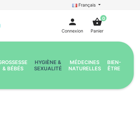
Français
0
person
shopping_basket
Connexion
Panier
GROSSESSE
HYGIÈNE &
MÉDECINES
BIEN-
& BÉBÉS
SEXUALITÉ
NATURELLES
ÊTRE