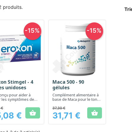
 2 produits.
Tri
-15%
-15%
on Stimgel - 4
Maca 500 - 90
Aperçu rapide
Aperçu rapide


es unidoses
gélules
onçu pour aider à
Complément alimentaire à
r les symptômes de
base de Maca pour le tonus
nctionnement érectile
et la vitalité.
 €
37,30 €


,08 €
31,71 €
Prix