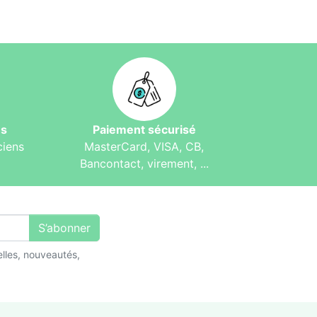
és
Paiement sécurisé
ciens
MasterCard, VISA, CB,
Bancontact, virement, ...
S’abonner
lles, nouveautés,