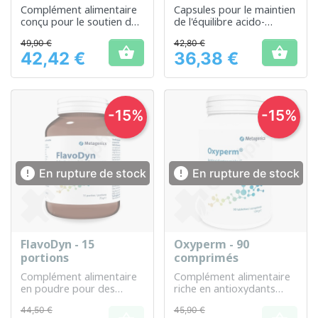
Complément alimentaire
Capsules pour le maintien
conçu pour le soutien de
de l'équilibre acido-
la santé oculaire
basique du corps
49,90 €
42,80 €


42,42 €
36,38 €
Prix
Prix
-15%
-15%


En rupture de stock
En rupture de stock
FlavoDyn - 15
Oxyperm - 90
portions
comprimés
Complément alimentaire
Complément alimentaire
en poudre pour des
riche en antioxydants
antioxydants
pour le bien-être général
44,50 €
45,90 €
supplémentaires dans