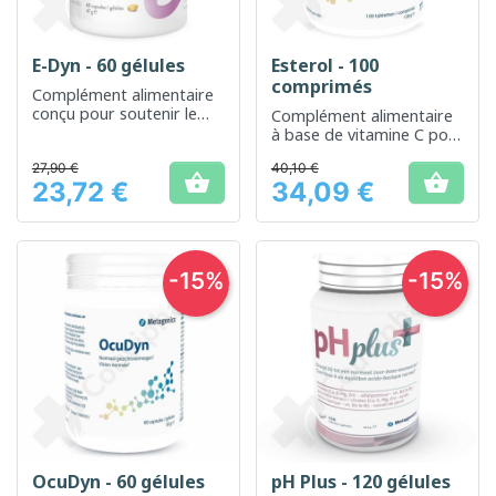
E-Dyn - 60 gélules
Esterol - 100
comprimés
Complément alimentaire
conçu pour soutenir le
Complément alimentaire
métabolisme énergétique
à base de vitamine C pour
le soutien du système
27,90 €
40,10 €
immunitaire


23,72 €
34,09 €
Prix
Prix
-15%
-15%
OcuDyn - 60 gélules
pH Plus - 120 gélules