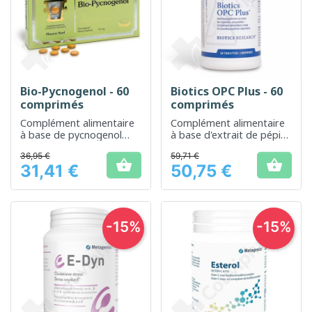
Bio-Pycnogenol - 60
Biotics OPC Plus - 60
comprimés
comprimés
Complément alimentaire
Complément alimentaire
à base de pycnogenol
à base d'extrait de pépins
pour le soutien
de raisin pour le bien-être
36,95 €
59,71 €
antioxydant
général


31,41 €
50,75 €
Prix
Prix
-15%
-15%