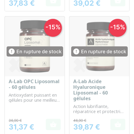


37,83 €
39,02 €
votre régime quotidien
Prix
Prix
-15%
-15%


En rupture de stock
En rupture de stock
A-Lab OPC Liposomal
A-Lab Acide
- 60 gélules
Hyaluronique
Liposomal - 60
Antioxydant puissant en
gélules
gélules pour une meilleure
absorption corporelle
Action lubrifiante,
réparatrice et protectrice
des articulations et de la
36,90 €
46,90 €
peau


31,37 €
39,87 €
Prix
Prix