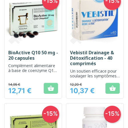
-15%
-15%
BioActive Q10 50 mg -
Vebistil Drainage &
20 capsules
Détoxification - 40
comprimés
Complément alimentaire
à base de coenzyme Q10
Un soutien efficace pour
pour soutenir votre
soulager les symptômes
énergie quotidienne
d'infections virales
14,95 €
12,20 €


12,71 €
10,37 €
Prix
Prix
-15%
-15%