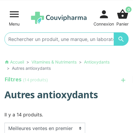
0

person
shopping_basket
Menu
Connexion
Panier

Accueil
Vitamines & Nutriments
Antioxydants
home
Autres antioxydants
Filtres
(14 produits)
Autres antioxydants
Il y a 14 produits.