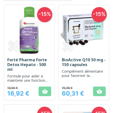
-15%
-15%
Forté Pharma Forte
BioActive Q10 50 mg -
Detox Hepato - 500
150 capsules
ml
Complément alimentaire
pour favoriser la
Formule pour aider à
production d'énergie
maintenir une fonction
cellulaire
hépatique saine
19,90 €
70,95 €


16,92 €
60,31 €
Prix
Prix