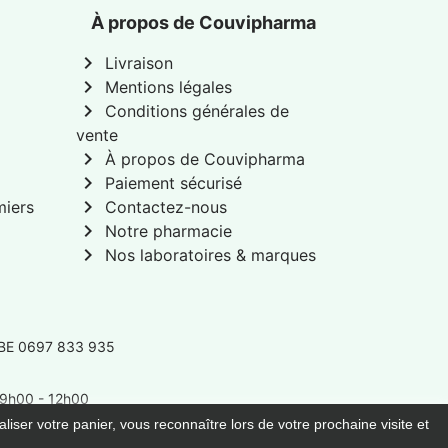
À propos de Couvipharma
chevron_right
Livraison
chevron_right
Mentions légales
chevron_right
Conditions générales de
vente
chevron_right
À propos de Couvipharma
chevron_right
Paiement sécurisé
chevron_right
miers
Contactez-nous
chevron_right
Notre pharmacie
chevron_right
Nos laboratoires & marques
 BE 0697 833 935
: 9h00 - 12h00
liser votre panier, vous reconnaître lors de votre prochaine visite et