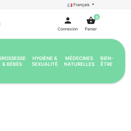
Français
0
person
shopping_basket
Connexion
Panier
GROSSESSE
HYGIÈNE &
MÉDECINES
BIEN-
& BÉBÉS
SEXUALITÉ
NATURELLES
ÊTRE