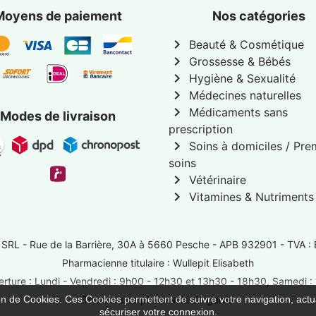
Moyens de paiement
Nos catégories
chevron_right
Beauté & Cosmétique
chevron_right
Grossesse & Bébés
chevron_right
Hygiène & Sexualité
chevron_right
Médecines naturelles
chevron_right
Médicaments sans
Modes de livraison
prescription
chevron_right
Soins à domiciles / Pre
soins
chevron_right
Vétérinaire
chevron_right
Vitamines & Nutriments
 SRL -
Rue de la Barrière, 30A à 5660 Pesche
- APB 932901 - TVA :
Pharmacienne titulaire : Wullepit Elisabeth
rture : Lundi - Vendredi : 9h00 - 12h30 et 13h30 - 18h30, Samedi 
ion de Cookies. Ces Cookies permettent de suivre votre navigation, actua
Trouver une pharmacie de garde
sécuriser votre connexion.