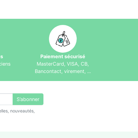
és
Paiement sécurisé
ciens
MasterCard, VISA, CB,
Bancontact, virement, ...
S’abonner
lles, nouveautés,