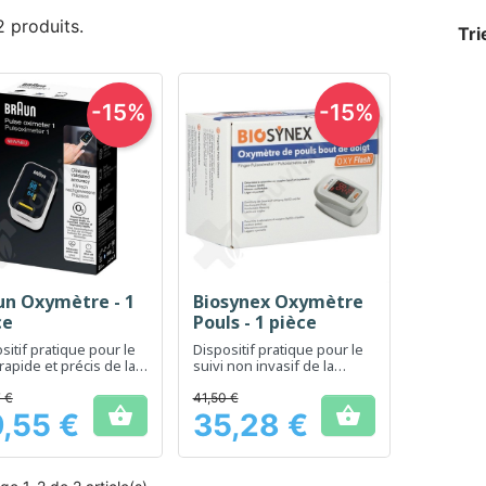
 2 produits.
Tri
-15%
-15%
un Oxymètre - 1
Biosynex Oxymètre
Aperçu rapide
Aperçu rapide


ce
Pouls - 1 pièce
sitif pratique pour le
Dispositif pratique pour le
 rapide et précis de la
suivi non invasif de la
ation en oxygène et
saturation en oxygène et
ouls
du pouls
 €
41,50 €


,55 €
35,28 €
Prix