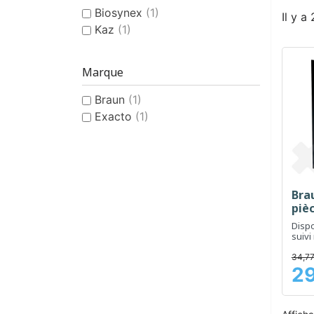
Biosynex
(1)
Il y a
Kaz
(1)
Marque
Braun
(1)
Exacto
(1)
Bra
piè
Dispo
suivi
satur
du p
34,77
29
Prix