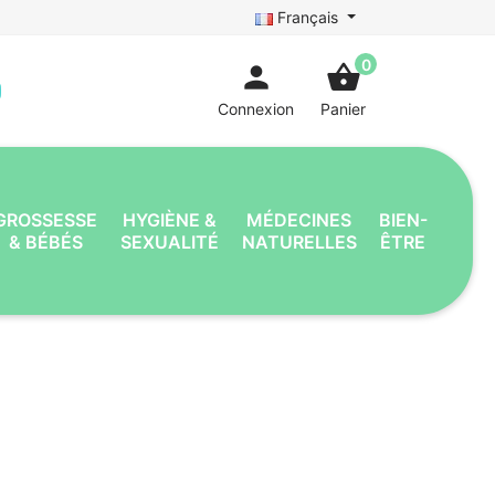
Français
0
person
shopping_basket
Connexion
Panier
GROSSESSE
HYGIÈNE &
MÉDECINES
BIEN-
& BÉBÉS
SEXUALITÉ
NATURELLES
ÊTRE