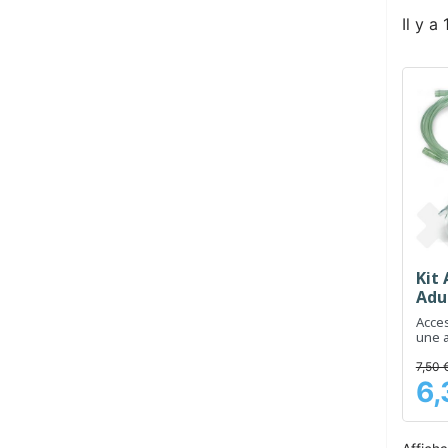
Il y a
Kit 
Adul
Acces
une a
des t
aéro
7,50 
6,
Prix