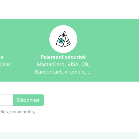
és
Paiement sécurisé
ciens
MasterCard, VISA, CB,
Bancontact, virement, ...
S’abonner
lles, nouveautés,