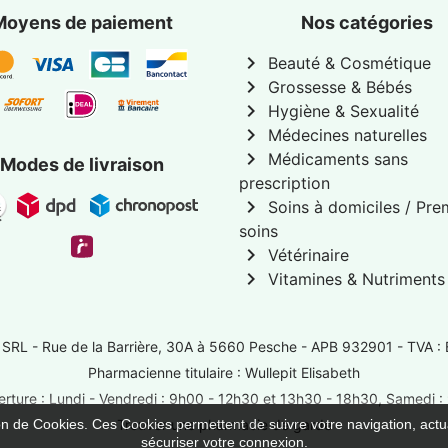
Moyens de paiement
Nos catégories
chevron_right
Beauté & Cosmétique
chevron_right
Grossesse & Bébés
chevron_right
Hygiène & Sexualité
chevron_right
Médecines naturelles
chevron_right
Médicaments sans
Modes de livraison
prescription
chevron_right
Soins à domiciles / Pre
soins
chevron_right
Vétérinaire
chevron_right
Vitamines & Nutriments
 SRL -
Rue de la Barrière, 30A à 5660 Pesche
- APB 932901 - TVA :
Pharmacienne titulaire : Wullepit Elisabeth
rture : Lundi - Vendredi : 9h00 - 12h30 et 13h30 - 18h30, Samedi 
ion de Cookies. Ces Cookies permettent de suivre votre navigation, actua
Trouver une pharmacie de garde
sécuriser votre connexion.