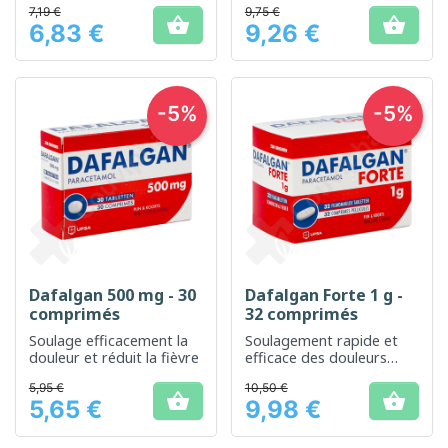
7,19 €
9,75 €


6,83 €
9,26 €
Prix
Prix
-5%
-5%
Dafalgan 500 mg - 30
Dafalgan Forte 1 g -
comprimés
32 comprimés
Soulage efficacement la
Soulagement rapide et
douleur et réduit la fièvre
efficace des douleurs
modérées à intenses
5,95 €
10,50 €


5,65 €
9,98 €
Prix
Prix