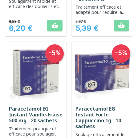
Soulagement rapide et
efficace des douleurs et
Traitement efficace et
de la fièvre avec un
adapté pour réduire la
agréable goût de fruits
fièvre et soulager la
rouges
6,53 €
5,67 €
douleur chez les jeunes


6,20 €
5,39 €
enfants.
Prix
Prix
-5%
-5%
Paracetamol EG
Paracetamol EG
Instant Vanille-Fraise
Instant Forte
500 mg - 20 sachets
Cappuccino 1g - 10
sachets
Traitement pratique et
efficace pour soulager
Soulage efficacement les