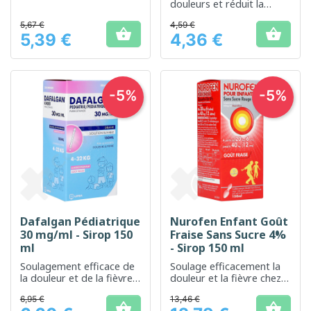
temporairement la
douleurs et réduit la
douleur et la fièvre
fièvre.
5,67 €
4,59 €


5,39 €
4,36 €
Prix
Prix
-5%
-5%
Dafalgan Pédiatrique
Nurofen Enfant Goût
30 mg/ml - Sirop 150
Fraise Sans Sucre 4%
ml
- Sirop 150 ml
Soulagement efficace de
Soulage efficacement la
la douleur et de la fièvre
douleur et la fièvre chez
chez les enfants
les enfants, avec un
6,95 €
13,46 €
agréable goût de fraise

