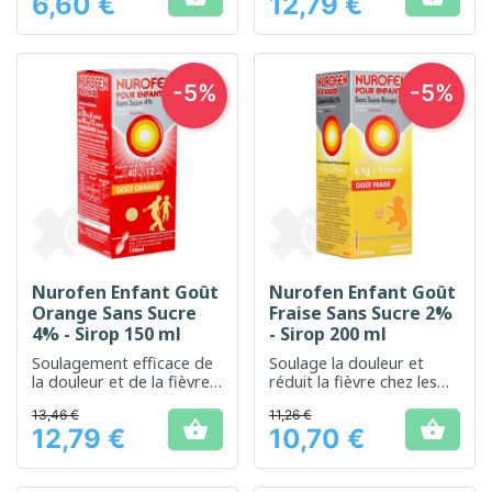
6,60 €
12,79 €
Prix
Prix
-5%
-5%
Nurofen Enfant Goût
Nurofen Enfant Goût
Orange Sans Sucre
Fraise Sans Sucre 2%
4% - Sirop 150 ml
- Sirop 200 ml
Soulagement efficace de
Soulage la douleur et
la douleur et de la fièvre
réduit la fièvre chez les
pour les enfants, avec un
enfants, avec un goût
13,46 €
11,26 €
agréable goût d'orange
agréable de fraise.


12,79 €
10,70 €
Prix
Prix