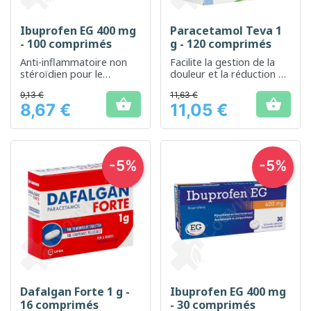
Ibuprofen EG 400 mg
Paracetamol Teva 1
- 100 comprimés
g - 120 comprimés
Anti-inflammatoire non
Facilite la gestion de la
stéroïdien pour le
douleur et la réduction de
soulagement de la
la fièvre, adapté aux
9,13 €
11,63 €
douleur et la réduction de
adultes


8,67 €
11,05 €
la fièvre
Prix
Prix
-5%
-5%
Dafalgan Forte 1 g -
Ibuprofen EG 400 mg
16 comprimés
- 30 comprimés