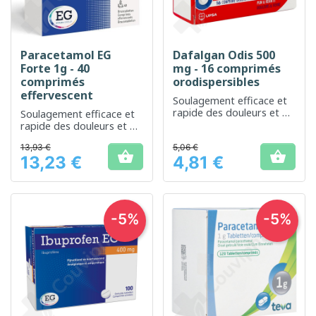
Paracetamol EG
Dafalgan Odis 500
Forte 1g - 40
mg - 16 comprimés
comprimés
orodispersibles
effervescent
Soulagement efficace et
rapide des douleurs et de
Soulagement efficace et
la fièvre
rapide des douleurs et de
la fièvre
13,93 €
5,06 €


13,23 €
4,81 €
Prix
Prix
-5%
-5%