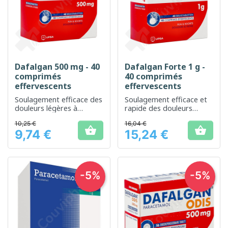
Dafalgan 500 mg - 40
Dafalgan Forte 1 g -
comprimés
40 comprimés
effervescents
effervescents
Soulagement efficace des
Soulagement efficace et
douleurs légères à
rapide des douleurs
modérées et de la fièvre
modérées à intenses
10,25 €
16,04 €


9,74 €
15,24 €
Prix
Prix
-5%
-5%