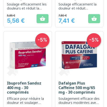
Soulage efficacement les
Soulage efficacement la
douleurs et réduit la
douleur et réduit
fièvre
l'inflammation
5,85 €
7,80 €


5,56 €
7,41 €
Prix
Prix
-5%
-5%
Ibuprofen Sandoz
Dafalgan Plus
400 mg - 30
Caffeine 500 mg/65
comprimés
mg - 30 comprimés
Efficace pour réduire la
Soulagement efficace des
douleur et soulager
douleurs modérées avec
l'inflammation
un effet stimulant