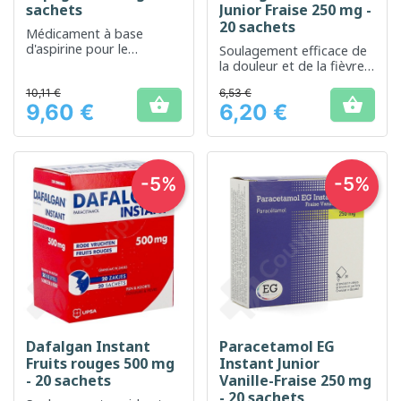
sachets
Junior Fraise 250 mg -
20 sachets
Médicament à base
d'aspirine pour le
Soulagement efficace de
soulagement rapide des
la douleur et de la fièvre
douleurs
chez les enfants
10,11 €
6,53 €


9,60 €
6,20 €
Prix
Prix
-5%
-5%
Dafalgan Instant
Paracetamol EG
Fruits rouges 500 mg
Instant Junior
- 20 sachets
Vanille-Fraise 250 mg
- 20 sachets