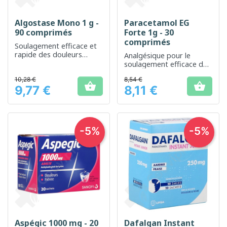
Algostase Mono 1 g -
Paracetamol EG
90 comprimés
Forte 1g - 30
comprimés
Soulagement efficace et
rapide des douleurs
Analgésique pour le
modérées à intenses
soulagement efficace de
la douleur et de la fièvre
10,28 €
8,54 €


9,77 €
8,11 €
Prix
Prix
-5%
-5%
Aspégic 1000 mg - 20
Dafalgan Instant