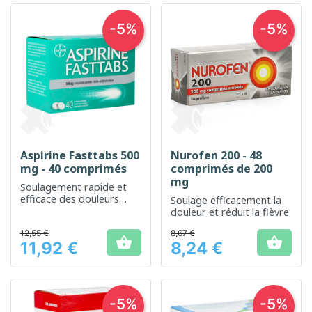
-5%
-5%
Aspirine Fasttabs 500
Nurofen 200 - 48
mg - 40 comprimés
comprimés de 200
mg
Soulagement rapide et
efficace des douleurs
Soulage efficacement la
légères à modérées
douleur et réduit la fièvre
12,55 €
8,67 €


11,92 €
8,24 €
Prix
Prix
-5%
-5%