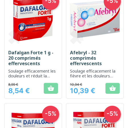
-5%
-5%
Dafalgan Forte 1 g -
Afebryl - 32
20 comprimés
comprimés
effervescents
effervescents
Soulage efficacement les
Soulage efficacement la
douleurs et réduit la
fièvre et les douleurs
fièvre rapidement
légères à modérées
8,99 €
10,94 €


8,54 €
10,39 €
Prix
Prix
-5%
-5%