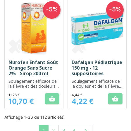
-5%
-5%
Nurofen Enfant Goût
Dafalgan Pédiatrique
Orange Sans Sucre
150 mg - 12
2% - Sirop 200 ml
suppositoires
Soulagement efficace de
Soulagement efficace de
la fièvre et des douleurs
la douleur et de la fièvre
chez les enfants
chez les enfants
11,26 €
4,44 €


10,70 €
4,22 €
Prix
Prix
Affichage 1-36 de 112 article(s)
Suivant
1
2
3
4
