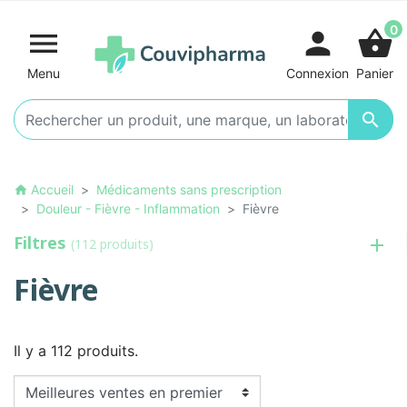
0

person
shopping_basket
Menu
Connexion
Panier

Accueil
Médicaments sans prescription
home
Douleur - Fièvre - Inflammation
Fièvre
Filtres
(112 produits)
Fièvre
Il y a 112 produits.