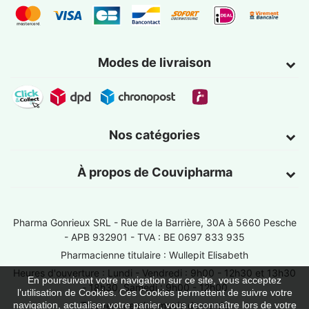
Modes de livraison
Nos catégories
À propos de Couvipharma
Pharma Gonrieux SRL -
Rue de la Barrière, 30A à 5660 Pesche
- APB 932901 - TVA : BE 0697 833 935
Pharmacienne titulaire : Wullepit Elisabeth
Heures d'ouverture : Lundi - Vendredi : 9h00 - 12h30 et 13h30
En poursuivant votre navigation sur ce site, vous acceptez
- 18h30, Samedi : 9h00 - 12h00
l’utilisation de Cookies. Ces Cookies permettent de suivre votre
Trouver une pharmacie de garde
navigation, actualiser votre panier, vous reconnaître lors de votre