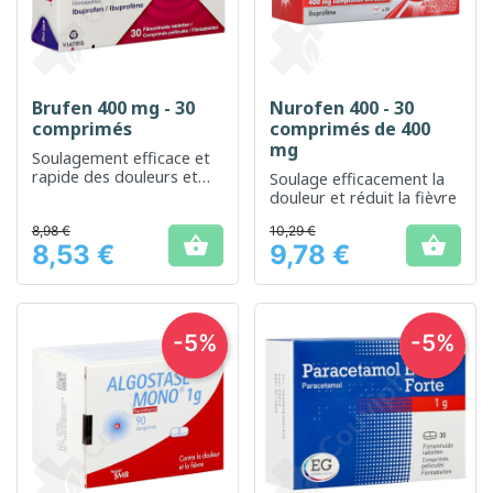
Brufen 400 mg - 30
Nurofen 400 - 30
comprimés
comprimés de 400
mg
Soulagement efficace et
rapide des douleurs et
Soulage efficacement la
inflammations
douleur et réduit la fièvre
8,98 €
10,29 €


8,53 €
9,78 €
Prix
Prix
-5%
-5%