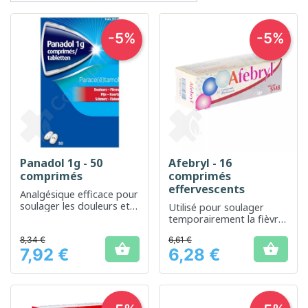
-5%
-5%
Panadol 1g - 50
Afebryl - 16
comprimés
comprimés
effervescents
Analgésique efficace pour
soulager les douleurs et
Utilisé pour soulager
réduire la fièvre
temporairement la fièvre
et les douleurs légères
8,34 €
6,61 €


7,92 €
6,28 €
Prix
Prix