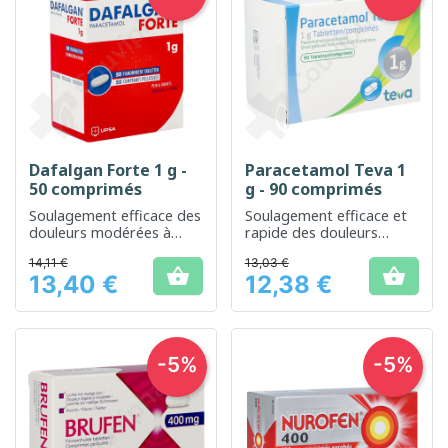
Dafalgan Forte 1 g -
Paracetamol Teva 1
50 comprimés
g - 90 comprimés
Soulagement efficace des
Soulagement efficace et
douleurs modérées à
rapide des douleurs
intenses
légères à modérées et de
14,11 €
13,03 €
la fièvre


13,40 €
12,38 €
Prix
Prix
-5%
-5%