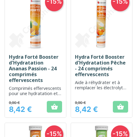
-15%
-15%
Hydra Forté Booster
Hydra Forté Booster
d'Hydratation
d'Hydratation Pêche
Ananas Passion - 24
- 24 comprimés
comprimés
effervescents
effervescents
Aide à réhydrater et à
remplacer les électrolytes
Comprimés effervescents
perdus lors d'efforts
pour une hydratation et
physiques
un complément de
9,90 €
9,90 €
vitamines


8,42 €
8,42 €
Prix
Prix
-15%
-15%