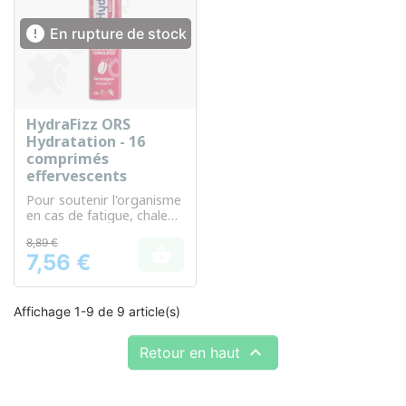

En rupture de stock
HydraFizz ORS
Hydratation - 16
comprimés
effervescents
Pour soutenir l'organisme
en cas de fatigue, chaleur
ou effort physique
8,89 €

7,56 €
Prix
Affichage 1-9 de 9 article(s)

Retour en haut