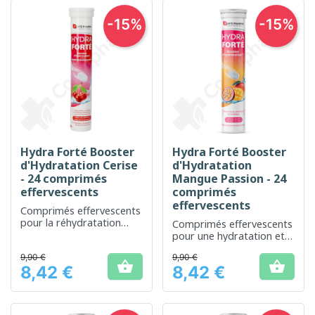
-15%
-15%
Hydra Forté Booster
Hydra Forté Booster
d'Hydratation Cerise
d'Hydratation
- 24 comprimés
Mangue Passion - 24
effervescents
comprimés
effervescents
Comprimés effervescents
pour la réhydratation
Comprimés effervescents
rapide et efficace
pour une hydratation et
un complément de
9,90 €
9,90 €
vitamines


8,42 €
8,42 €
Prix
Prix