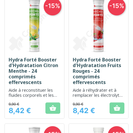
-15%
-15%
Hydra Forté Booster
Hydra Forté Booster
d'Hydratation Citron
d'Hydratation Fruits
Menthe - 24
Rouges - 24
comprimés
comprimés
effervescents
effervescents
Aide à reconstituer les
Aide à réhydrater et à
fluides corporels et les
remplacer les électrolytes
électrolytes, avec un
perdus lors d'efforts
9,90 €
9,90 €
agréable goût de citron
physiques


8,42 €
8,42 €
et de menthe
Prix
Prix