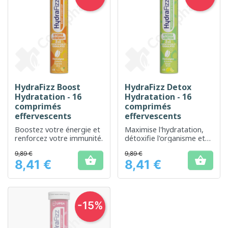
HydraFizz Boost
HydraFizz Detox
Hydratation - 16
Hydratation - 16
comprimés
comprimés
effervescents
effervescents
Boostez votre énergie et
Maximise l'hydratation,
renforcez votre immunité.
détoxifie l'organisme et
élimine les toxines.
9,89 €
9,89 €


8,41 €
8,41 €
Prix
Prix
-15%