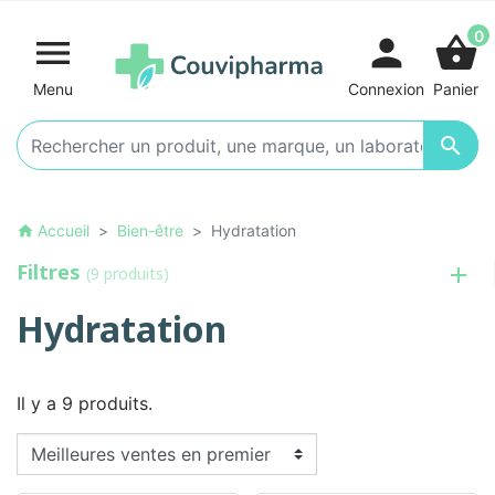
0

person
shopping_basket
Menu
Connexion
Panier

Accueil
Bien-être
Hydratation
home
Filtres
(9 produits)
Hydratation
Il y a 9 produits.