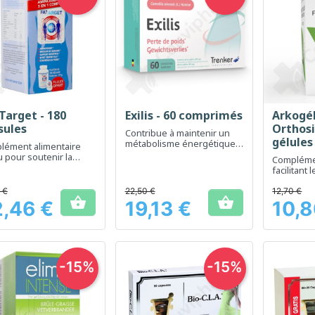
Target - 180
Exilis - 60 comprimés
Arkogé
Aperçu rapide
Aperçu rapide
Ap



sules
Orthosi
Contribue à maintenir un
gélules
métabolisme énergétique
lément alimentaire
normal et réduit la fatigue.
 pour soutenir la
Compléme
on du poids
facilitant 
d'éliminat
 €
22,50 €
12,70 €


,46 €
19,13 €
10,8
Prix
Prix
-15%
-15%