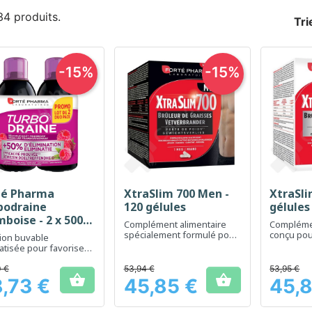
 34 produits.
Tri
-15%
-15%
té Pharma
XtraSlim 700 Men -
XtraSli
Aperçu rapide
Aperçu rapide
Ap



bodraine
120 gélules
gélules
boise - 2 x 500
Complément alimentaire
Complémen
spécialement formulé pour
conçu pour
ion buvable
la perte de poids chez
perte de 
tisée pour favoriser
l'homme
urèse et le drainage de
anisme
 €
53,94 €
53,95 €


,73 €
45,85 €
45,8
Prix
Prix