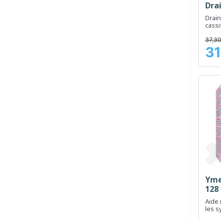
Drai
Drain
cassi
l'éli
37,30
31
Prix
Yme
128
Aide 
les 
méno