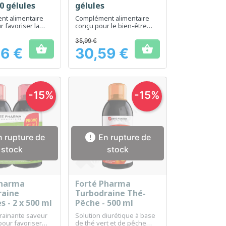
20 gélules
gélules
t alimentaire
Complément alimentaire
 favoriser la
conçu pour le bien-être
e poids chez les
durant la ménopause et le
e plus de 45 ans
maintien de la silhouette
35,99 €


6 €
30,59 €
Prix
-15%
-15%

 rupture de
En rupture de
stock
stock
Pharma
Forté Pharma
erçu rapide
Aperçu rapide

raine
Turbodraine Thé-
 - 2 x 500 ml
Pêche - 500 ml
rainante saveur
Solution diurétique à base
our favoriser
de thé vert et de pêche