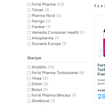
Forté Pharma
(23)
Il y a
Tilman
(3)
Pharma Nord
(2)
Perrigo
(2)
Trenker
(1)
Vemedia Consumer Health
(1)
Arkopharma
(1)
Souranis Europe
(1)
Marque
For
XtraSlim
(13)
Tur
Forté Pharma Turbodraine
(8)
Fram
Ymea
(2)
ml
Solut
aroma
Elimin
(2)
la di
Biolys
(1)
l'org
33,80
28
Forté Pharma Minceur
(1)
Prix
SlimBoost
(1)