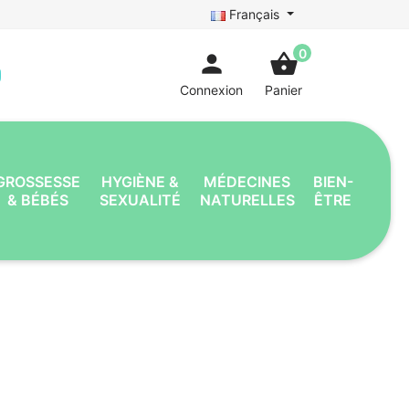
Français
0
person
shopping_basket
Connexion
Panier
GROSSESSE
HYGIÈNE &
MÉDECINES
BIEN-
& BÉBÉS
SEXUALITÉ
NATURELLES
ÊTRE