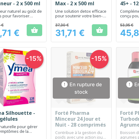
neur - 2 x 500 ml
Max - 2 x 500 ml
45+ - 1
eur naturel au goût de
Une solution detox efficace
Complémen
s pour favoriser
pour soutenir votre bien-
conçu pour
mination des toxines
être et votre perte de
gestion d
poids.
adultes d
 €
37,30 €
53,95 €


,71 €
31,71 €
45,8
Prix
Prix
-15%
-15%


En rupture de
En
stock
a Silhouette -
Forté Pharma
Forté 
Aperçu rapide
Aperçu rapide
Ap



 gélules
Minceur 24 Jour et
Turbod
Nuit - 28 comprimés
Agrumes
naturelle pour gérer
symptômes de la
Contribue à la gestion du
Boisson d
pause et supports
poids avec une action jour
agrumes p