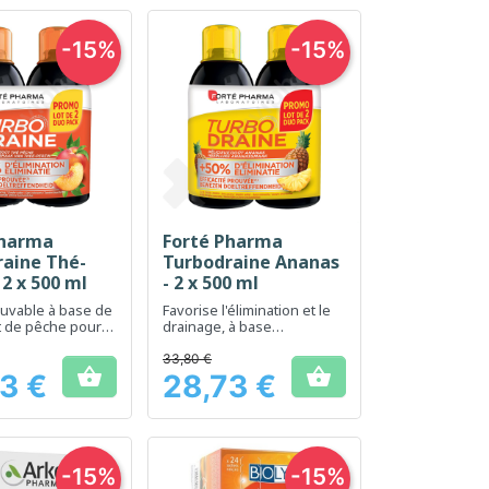
-15%
-15%
Pharma
Forté Pharma
erçu rapide
Aperçu rapide

raine Thé-
Turbodraine Ananas
 2 x 500 ml
- 2 x 500 ml
buvable à base de
Favorise l'élimination et le
et de pêche pour
drainage, à base
la détoxification et
d'ingrédients naturels
e du corps.
33,80 €


3 €
28,73 €
Prix
-15%
-15%