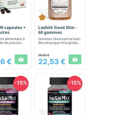
 90 capsules +
Lashilé Good Slim -
erçu rapide
Aperçu rapide

uites
60 gommes
t alimentaire à
Gommes favorisant le bien-
ile de poisson
être physique et la gestion
outien du bien-
du poids
al.
26,50 €


6 €
22,53 €
Prix
-15%
-15%