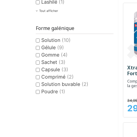
Lashilé
(1)
Tout afficher
Forme galénique
Solution
(10)
Gélule
(9)
Gomme
(4)
Sachet
(3)
Xtr
Capsule
(3)
Fort
Comprimé
(2)
Comp
Solution buvable
(2)
la ge
régim
Poudre
(1)
34,95
29
Prix