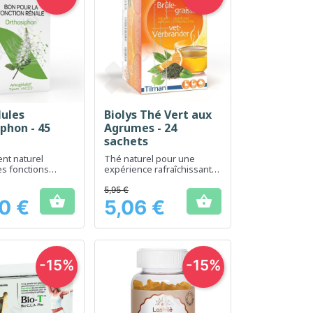
lules
Biolys Thé Vert aux
erçu rapide
Aperçu rapide

phon - 45
Agrumes - 24
sachets
nt naturel
Thé naturel pour une
les fonctions
expérience rafraîchissante
ion de l'organisme
et tonifiante
5,95 €


0 €
5,06 €
Prix
-15%
-15%