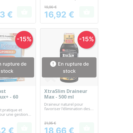
on et la
pour une action drainante
tion de
naturelle.
19,90 €


me
3 €
16,92 €
Prix
-15%
-15%

 rupture de
En rupture de
stock
stock
ost
XtraSlim Draineur
erçu rapide
Aperçu rapide

ux+ - 60
Max - 500 ml
Draineur naturel pour
favoriser l'élimination des
t pratique et
toxines et soutenir la perte
pour une gestion
de poids
u poids
21,95 €


42 €
18,66 €
Prix