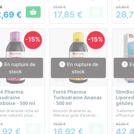
uette
et nuit
l'éliminati
détoxifica
 €
21,00 €
33,80 €


l'organis
,69 €
17,85 €
28,7
Prix
Prix
-15%
-15%



En rupture de
En rupture de
En
stock
stock
té Pharma
Forté Pharma
SlimBo
Aperçu rapide
Aperçu rapide
Ap



bodraine
Turbodraine Ananas
Lipored
mboise - 500 ml
- 500 ml
gélules
ion drainante riche en
Boisson drainante au
Traitemen
ents naturels pour
délicieux goût d'ananas
efficace 
iser l'élimination et le
pour aider à purifier et
avancée d
être.
détoxifier l'organisme
 €
19,90 €
49,90 €


,92 €
16,92 €
42,
Prix
Prix