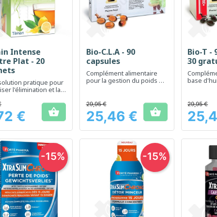
min Intense
Bio-C.L.A - 90
Bio-T -
Aperçu rapide
Aperçu rapide
Ap



re Plat - 20
capsules
30 grat
hets
Complément alimentaire
Complémen
pour la gestion du poids et
base d'hu
olution pratique pour
le maintien d'une bonne
pour le s
iser l'élimination et la
masse corporelle.
être génér
ification
€
29,95 €
29,95 €


72 €
25,46 €
25,4
Prix
Prix
-15%
-15%