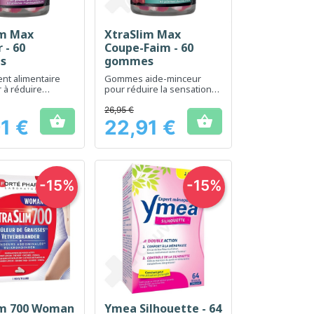
im Max
XtraSlim Max
erçu rapide
Aperçu rapide

 - 60
Coupe-Faim - 60
s
gommes
t alimentaire
Gommes aide-minceur
 à réduire
pour réduire la sensation
on des graisses et
de faim et soutenir le
s
contrôle du poids
26,95 €


1 €
22,91 €
Prix
-15%
-15%
im 700 Woman
Ymea Silhouette - 64
erçu rapide
Aperçu rapide
