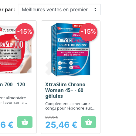
er par :
-15%
-15%
m 700 - 120
XtraSlim Chrono
erçu rapide
Aperçu rapide

Woman 45+ - 60
gélules
t alimentaire
 favoriser la
Complément alimentaire
poids
conçu pour répondre aux
besoins spécifiques des
femmes de plus de 45 ans
29,95 €


6 €
25,46 €
Prix