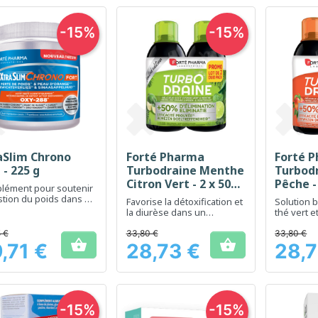
-15%
-15%
aSlim Chrono
Forté Pharma
Forté 
Aperçu rapide
Aperçu rapide
Ap



 - 225 g
Turbodraine Menthe
Turbod
Citron Vert - 2 x 500
Pêche -
lément pour soutenir
ml
stion du poids dans un
Favorise la détoxification et
Solution 
e équilibré
la diurèse dans un
thé vert 
rafraîchissant arôme de
favoriser 
menthe et citron vert
le drainag
 €
33,80 €
33,80 €


,71 €
28,73 €
28,7
Prix
Prix
-15%
-15%