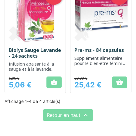
Biolys Sauge Lavande
Pre-ms - 84 capsules
- 24 sachets
Supplément alimentaire
pour le bien-être féminin
Infusion apaisante à la
durant les périodes de
sauge et à la lavande
cycles menstruels
pour un moment de
5,95 €
29,90 €
détente


5,06 €
25,42 €
Prix
Prix
Affichage 1-4 de 4 article(s)

Retour en haut