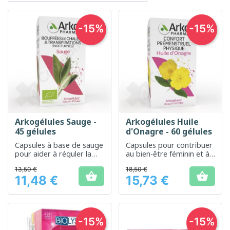
-15%
-15%
Arkogélules Sauge -
Arkogélules Huile
45 gélules
d'Onagre - 60 gélules
Capsules à base de sauge
Capsules pour contribuer
pour aider à réguler la
au bien-être féminin et à
transpiration et à
la beauté de la peau
13,50 €
18,50 €
soutenir la santé


11,48 €
15,73 €
digestive
Prix
Prix
-15%
-15%