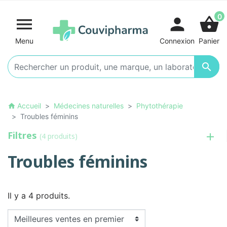
0

person
shopping_basket
Menu
Connexion
Panier

Accueil
Médecines naturelles
Phytothérapie
home
Troubles féminins
Filtres
(4 produits)
Troubles féminins
Il y a 4 produits.