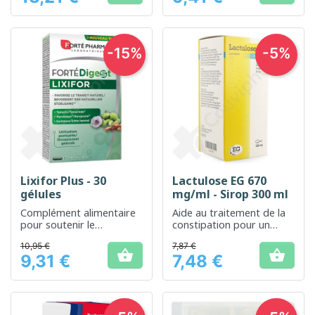
-15%
-5%
Lixifor Plus - 30
Lactulose EG 670
gélules
mg/ml - Sirop 300 ml
Complément alimentaire
Aide au traitement de la
pour soutenir le
constipation pour un
fonctionnement intestinal
confort digestif amélioré.
10,95 €
7,87 €


9,31 €
7,48 €
Prix
Prix