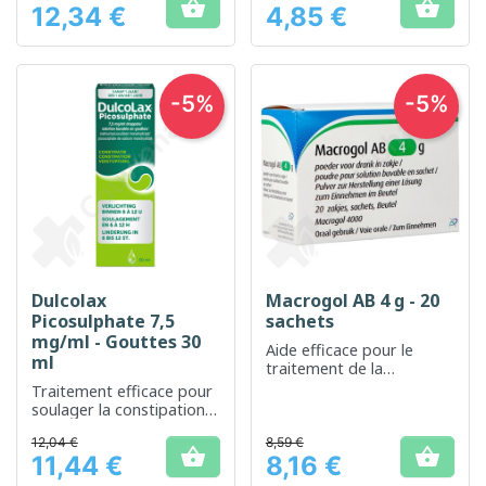


12,34 €
4,85 €
Prix
Prix
-5%
-5%
Dulcolax
Macrogol AB 4 g - 20
Picosulphate 7,5
sachets
mg/ml - Gouttes 30
Aide efficace pour le
ml
traitement de la
constipation
Traitement efficace pour
occasionnelle
soulager la constipation
occasionnelle
12,04 €
8,59 €


11,44 €
8,16 €
Prix
Prix