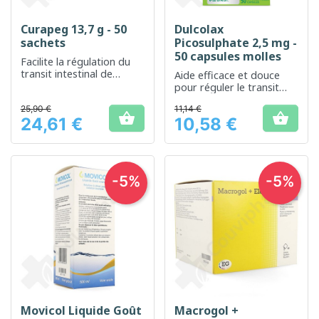
Curapeg 13,7 g - 50
Dulcolax
sachets
Picosulphate 2,5 mg -
50 capsules molles
Facilite la régulation du
transit intestinal de
Aide efficace et douce
manière douce
pour réguler le transit
intestinal
25,90 €
11,14 €


24,61 €
10,58 €
Prix
Prix
-5%
-5%
Movicol Liquide Goût
Macrogol +