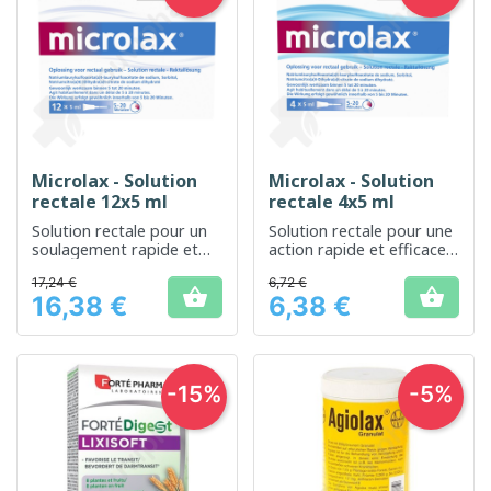
Microlax - Solution
Microlax - Solution
rectale 12x5 ml
rectale 4x5 ml
Solution rectale pour un
Solution rectale pour une
soulagement rapide et
action rapide et efficace
efficace de la
en cas de constipation
17,24 €
6,72 €
constipation


16,38 €
6,38 €
Prix
Prix
-15%
-5%