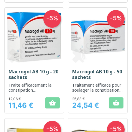
-5%
-5%
Macrogol AB 10 g - 20
Macrogol AB 10 g - 50
sachets
sachets
Traite efficacement la
Traitement efficace pour
constipation
soulager la constipation
occasionnelle ou
occasionnelle.
12,06 €
25,83 €
chronique


11,46 €
24,54 €
Prix
Prix
-5%
-5%