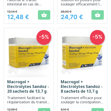
intestinal en cas de
soulager efficacement la
constipation
constipation
13,14 €
26,00 €
occasionnelle
occasionnelle


12,48 €
24,70 €
Prix
Prix
-5%
-5%
Macrogol +
Macrogol +
Electrolytes Sandoz -
Electrolytes Sandoz -
20 sachets de 13,7 g
8 sachets de 13,7 g
Traitement facilitant la
Traitement efficace pour
régularisation du transit
soulager la constipation
intestinal
occasionnelle
12,99 €
5,10 €