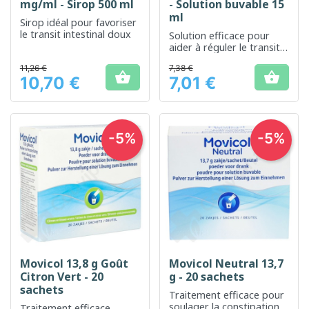
mg/ml - Sirop 500 ml
- Solution buvable 15
ml
Sirop idéal pour favoriser
le transit intestinal doux
Solution efficace pour
aider à réguler le transit
intestinal.
11,26 €
7,38 €


10,70 €
7,01 €
Prix
Prix
-5%
-5%
Movicol 13,8 g Goût
Movicol Neutral 13,7
Citron Vert - 20
g - 20 sachets
sachets
Traitement efficace pour
soulager la constipation
Traitement efficace