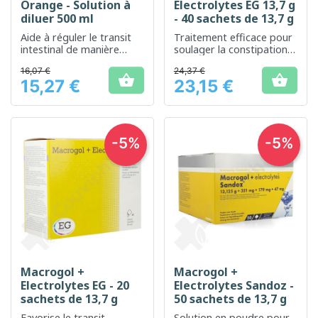
Orange - Solution à
Electrolytes EG 13,7 g
diluer 500 ml
- 40 sachets de 13,7 g
Aide à réguler le transit
Traitement efficace pour
intestinal de manière
soulager la constipation
douce et efficace
occasionnelle
16,07 €
24,37 €


15,27 €
23,15 €
Prix
Prix
-5%
-5%
Macrogol +
Macrogol +
Electrolytes EG - 20
Electrolytes Sandoz -
sachets de 13,7 g
50 sachets de 13,7 g
Favorise le transit
Solution en poudre pour