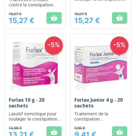
occasionnelle ou
contre la constipation
chronique
occasionnelle ou
16,07 €
16,07 €
chronique


15,27 €
15,27 €
Prix
Prix
-5%
-5%
Forlax 10 g - 20
Forlax Junior 4 g - 20
sachets
sachets
Laxatif osmotique pour
Traitement de la
soulager la constipation
constipation
occasionnelle.
occasionnelle chez les
13,90 €
9,90 €
enfants


13,21 €
9,41 €
Prix
Prix