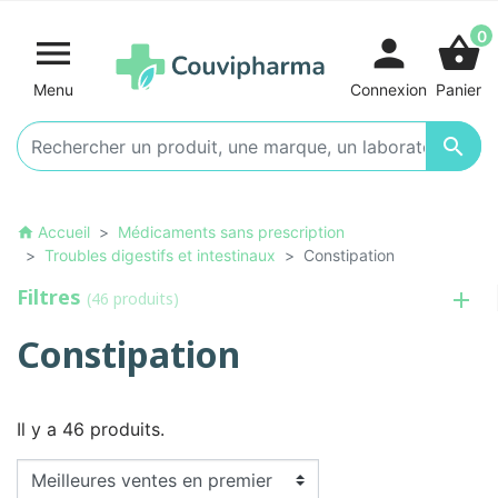
0

person
shopping_basket
Menu
Connexion
Panier

Accueil
Médicaments sans prescription
home
Troubles digestifs et intestinaux
Constipation
Filtres
(46 produits)
Constipation
Il y a 46 produits.