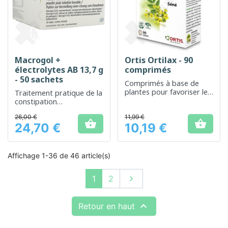
Macrogol +
Ortis Ortilax - 90
électrolytes AB 13,7 g
comprimés
- 50 sachets
Comprimés à base de
plantes pour favoriser le
Traitement pratique de la
transit intestinal naturel
constipation
occasionnelle
26,00 €
11,99 €


24,70 €
10,19 €
Prix
Prix
Affichage 1-36 de 46 article(s)
Suivant
1
2


Retour en haut