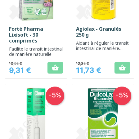
Forté Pharma
Agiolax - Granulés
Lixisoft - 30
250 g
comprimés
Aidant à réguler le transit
intestinal de manière
Facilite le transit intestinal
naturelle
de manière naturelle
10,95 €
12,35 €


9,31 €
11,73 €
Prix
Prix
-5%
-5%