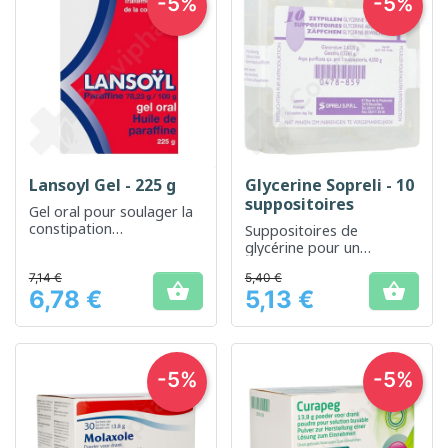
-5%
-5%
Lansoyl Gel - 225 g
Glycerine Sopreli - 10
suppositoires
Gel oral pour soulager la
constipation
Suppositoires de
occasionnelle
glycérine pour un
soulagement rapide de la
7,14 €
5,40 €
constipation


6,78 €
5,13 €
occasionnelle
Prix
Prix
-5%
-5%