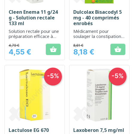
Cleen Enema 11 g/24
Dulcolax Bisacodyl 5
g - Solution rectale
mg - 40 comprimés
133 ml
enrobés
Solution rectale pour une
Médicament pour
préparation efficace à
soulager la constipation
des examens intestinaux
occasionnelle
4,79 €
8,61 €


4,55 €
8,18 €
Prix
Prix
-5%
-5%
Lactulose EG 670
Laxoberon 7,5 mg/ml