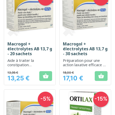
Macrogol +
Macrogol +
électrolytes AB 13,7 g
électrolytes AB 13,7 g
- 20 sachets
- 30 sachets
Aide à traiter la
Préparation pour une
constipation
action laxative efficace et
occasionnelle et
équilibrée en électrolytes.
13,95 €
18,00 €
chronique


13,25 €
17,10 €
Prix
Prix
-5%
-15%