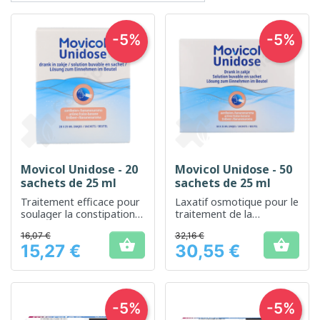
-5%
-5%
Movicol Unidose - 20
Movicol Unidose - 50
sachets de 25 ml
sachets de 25 ml
Traitement efficace pour
Laxatif osmotique pour le
soulager la constipation
traitement de la
occasionnelle
constipation
16,07 €
32,16 €
occasionnelle


15,27 €
30,55 €
Prix
Prix
-5%
-5%