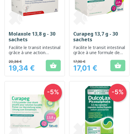
Molaxole 13,8 g - 30
Curapeg 13,7 g - 30
sachets
sachets
Facilite le transit intestinal
Facilite le transit intestinal
grâce à une action
grâce à une formule de
laxative douce et efficace
macrogol efficace
20,36 €
17,90 €


19,34 €
17,01 €
Prix
Prix
-5%
-5%