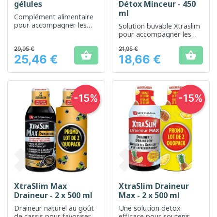
gélules
Détox Minceur - 450
ml
Complément alimentaire
pour accompagner les
Solution buvable Xtraslim
régimes minceur et la
pour accompagner les
gestion du poids
programmes de
29,95 €
21,95 €
détoxification et de perte


25,46 €
18,66 €
de poids
Prix
Prix
-15%
-15%
XtraSlim Max
XtraSlim Draineur
Draineur - 2 x 500 ml
Max - 2 x 500 ml
Draineur naturel au goût
Une solution detox
de cassis pour favoriser
efficace pour soutenir