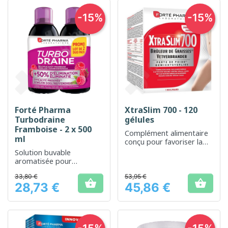
-15%
-15%
Forté Pharma
XtraSlim 700 - 120
Turbodraine
gélules
Framboise - 2 x 500
Complément alimentaire
ml
conçu pour favoriser la
perte de poids
Solution buvable
aromatisée pour
favoriser la diurèse et le
33,80 €
53,95 €
drainage de l'organisme


28,73 €
45,86 €
Prix
Prix