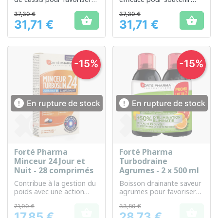
l'élimination des toxines
votre bien-être et votre
37,30 €
37,30 €
perte de poids.


31,71 €
31,71 €
Prix
Prix
-15%
-15%


En rupture de stock
En rupture de stock
Forté Pharma
Forté Pharma
Minceur 24 Jour et
Turbodraine
Nuit - 28 comprimés
Agrumes - 2 x 500 ml
Contribue à la gestion du
Boisson drainante saveur
poids avec une action
agrumes pour favoriser
jour et nuit
l'élimination et la
21,00 €
33,80 €
détoxification de


17,85 €
28,73 €
l'organisme
Prix
Prix