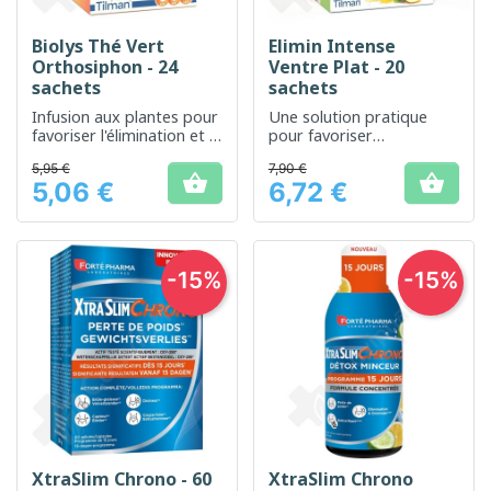
Biolys Thé Vert
Elimin Intense
Orthosiphon - 24
Ventre Plat - 20
sachets
sachets
Infusion aux plantes pour
Une solution pratique
favoriser l'élimination et la
pour favoriser
digestion
l'élimination et la
5,95 €
7,90 €
detoxification


5,06 €
6,72 €
Prix
Prix
-15%
-15%
XtraSlim Chrono - 60
XtraSlim Chrono