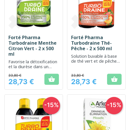
Forté Pharma
Forté Pharma
Turbodraine Menthe
Turbodraine Thé-
Citron Vert - 2 x 500
Pêche - 2 x 500 ml
ml
Solution buvable à base
de thé vert et de pêche
Favorise la détoxification
pour favoriser la
et la diurèse dans un
détoxification et le
rafraîchissant arôme de
33,80 €
drainage du corps.
33,80 €
menthe et citron vert


28,73 €
28,73 €
Prix
Prix
-15%
-15%