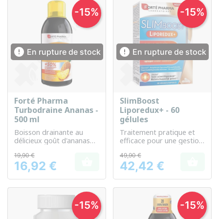
-15%
-15%


En rupture de stock
En rupture de stock
Forté Pharma
SlimBoost
Turbodraine Ananas -
Liporedux+ - 60
500 ml
gélules
Boisson drainante au
Traitement pratique et
délicieux goût d'ananas
efficace pour une gestion
pour aider à purifier et
avancée du poids
19,90 €
49,90 €
détoxifier l'organisme


16,92 €
42,42 €
Prix
Prix
-15%
-15%