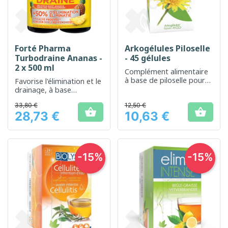
Forté Pharma
Arkogélules Piloselle
Turbodraine Ananas -
- 45 gélules
2 x 500 ml
Complément alimentaire
à base de piloselle pour
Favorise l'élimination et le
favoriser l'élimination
drainage, à base
rénale de l'eau
d'ingrédients naturels
33,80 €
12,50 €


28,73 €
10,63 €
Prix
Prix
-15%
-15%