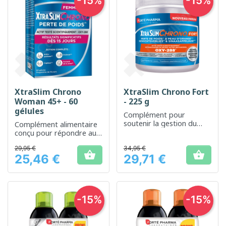
-15%
-15%
XtraSlim Chrono
XtraSlim Chrono Fort
Woman 45+ - 60
- 225 g
gélules
Complément pour
soutenir la gestion du
Complément alimentaire
poids dans un régime
conçu pour répondre aux
équilibré
besoins spécifiques des
29,95 €
34,95 €
femmes de plus de 45 ans


25,46 €
29,71 €
Prix
Prix
-15%
-15%