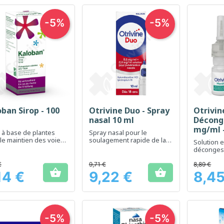
-5%
-5%
ban Sirop - 100
Otrivine Duo - Spray
Otrivi
Aperçu rapide
Aperçu rapide
Ap



nasal 10 ml
Décong
mg/ml -
 à base de plantes
Spray nasal pour le
nasale 
le maintien des voies
soulagement rapide de la
Solution e
ratoires saines
congestion nasale
décongest
rapideme
€
9,71 €
8,89 €


14 €
9,22 €
8,45
Prix
Prix
-5%
-5%