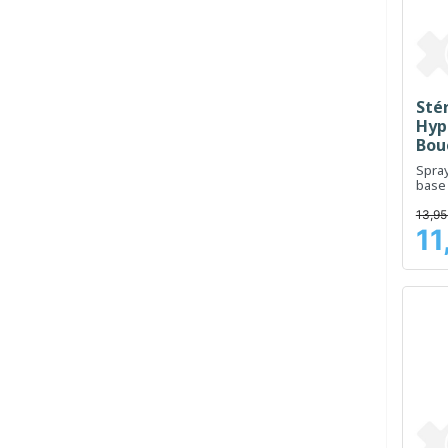
Sté
Hyp
Bou
100
Spray
base
aider
nez
13,95
11
Prix