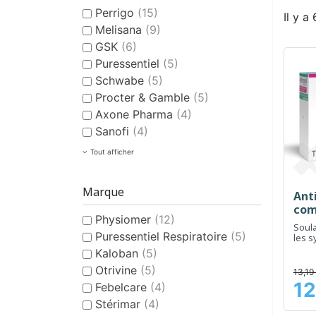
Perrigo
(15)
Il y a
Melisana
(9)
GSK
(6)
Puressentiel
(5)
Schwabe
(5)
Procter & Gamble
(5)
Axone Pharma
(4)
Sanofi
(4)
Tout afficher
Marque
Anti
com
Physiomer
(12)
Soul
Puressentiel Respiratoire
(5)
les 
et de
Kaloban
(5)
Otrivine
(5)
13,19
12
Febelcare
(4)
Prix
Stérimar
(4)