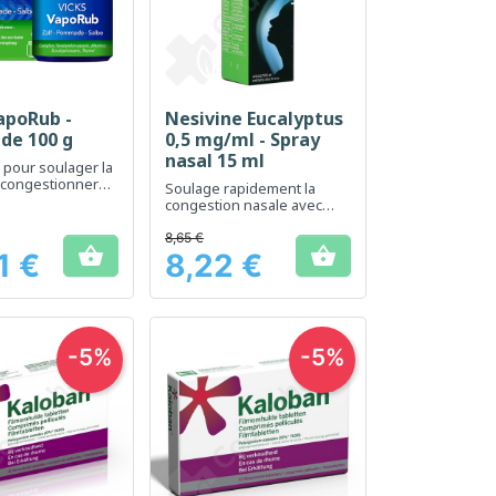
apoRub -
Nesivine Eucalyptus
erçu rapide
Aperçu rapide

e 100 g
0,5 mg/ml - Spray
nasal 15 ml
pour soulager la
écongestionner
Soulage rapidement la
 rhume
congestion nasale avec
une sensation
rafraîchissante
8,65 €


d'eucalyptus
1 €
8,22 €
Prix
-5%
-5%