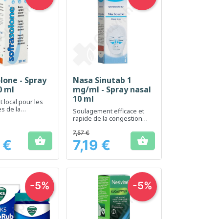
lone - Spray
Nasa Sinutab 1
erçu rapide
Aperçu rapide

0 ml
mg/ml - Spray nasal
10 ml
 local pour les
s de la
Soulagement efficace et
n nasale
rapide de la congestion
nasale
7,57 €


 €
7,19 €
Prix
-5%
-5%