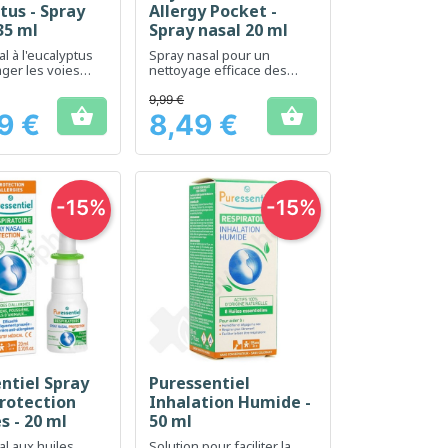
tus - Spray
Allergy Pocket -
35 ml
Spray nasal 20 ml
l à l'eucalyptus
Spray nasal pour un
ger les voies
nettoyage efficace des
es et faciliter la
sinus
n
9,99 €


9 €
8,49 €
Prix
-15%
-15%
ntiel Spray
Puressentiel
erçu rapide
Aperçu rapide

rotection
Inhalation Humide -
s - 20 ml
50 ml
al aux huiles
Solution pour faciliter la