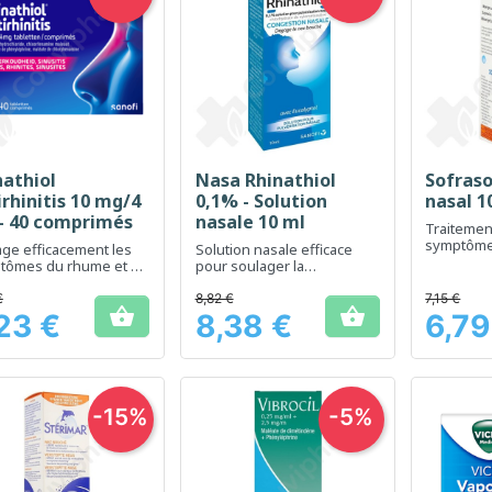
nathiol
Nasa Rhinathiol
Sofraso
Aperçu rapide
Aperçu rapide
Ap



rhinitis 10 mg/4
0,1% - Solution
nasal 1
- 40 comprimés
nasale 10 ml
Traitement
symptôme
ge efficacement les
Solution nasale efficace
congestio
tômes du rhume et de
pour soulager la
nite
congestion nasale
€
8,82 €
7,15 €


23 €
8,38 €
6,79
Prix
Prix
-15%
-5%