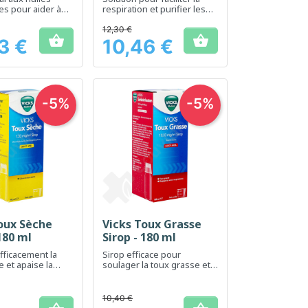
es pour aider à
respiration et purifier les
es voies
voies respiratoires
res
12,30 €


3 €
10,46 €
Prix
-5%
-5%
oux Sèche
Vicks Toux Grasse
erçu rapide
Aperçu rapide

 180 ml
Sirop - 180 ml
fficacement la
Sirop efficace pour
 et apaise la
soulager la toux grasse et
faciliter l'expectoration
10,40 €