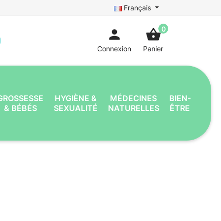
Français
0
person
shopping_basket
Connexion
Panier
GROSSESSE
HYGIÈNE &
MÉDECINES
BIEN-
& BÉBÉS
SEXUALITÉ
NATURELLES
ÊTRE