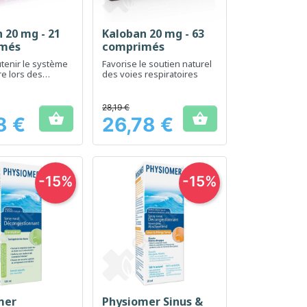
 20 mg - 21
Kaloban 20 mg - 63
erçu rapide
Aperçu rapide

més
comprimés
utenir le système
Favorise le soutien naturel
re lors des
des voies respiratoires
28,19 €


8 €
26,78 €
Prix
-15%
-15%
mer
Physiomer Sinus &
erçu rapide
Aperçu rapide
