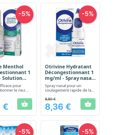
-5%
-5%
ne Menthol
Otrivine Hydratant
erçu rapide
Aperçu rapide

estionnant 1
Décongestionnant 1
 Solution
mg/ml - Spray nasal
10 ml
10 ml
fficace pour
Spray nasal pour un
ionner le nez
soulagement rapide de la
nt
congestion nasale
8,80 €


 €
8,36 €
Prix
-5%
-5%