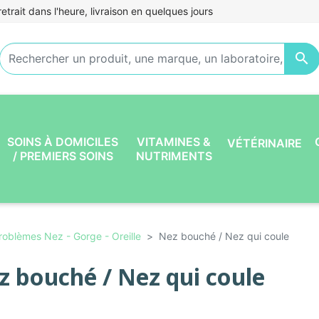
etrait dans l'heure, livraison en quelques jours

SOINS À DOMICILES
VITAMINES &
VÉTÉRINAIRE
/ PREMIERS SOINS
NUTRIMENTS
roblèmes Nez - Gorge - Oreille
Nez bouché / Nez qui coule
z bouché / Nez qui coule