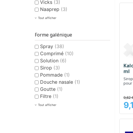
Vicks
(3)
Naaprep
(3)
Tout afficher
Forme galénique
Spray
(38)
Comprimé
(10)
Solution
(6)
Kalo
Sirop
(3)
ml
Pommade
(1)
Sirop
Douche nasale
(1)
pour 
respi
Goutte
(1)
Filtre
(1)
9,62 
9,
Prix
Tout afficher