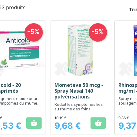
 63 produits.
Tri
-5%
-5%
cold - 20
Mometeva 50 mcg -
Rhinosp
Aperçu rapide
Aperçu rapide
Ap



primés
Spray Nasal 140
mg/ml -
pulvérisations
agement rapide pour
Spray nasa
symptômes du rhume
soulageme
Réduit les symptômes liés
 la grippe
congestio
au rhume des foins
 €
10,19 €
9,86 €


,53 €
9,68 €
9,37
Prix
Prix