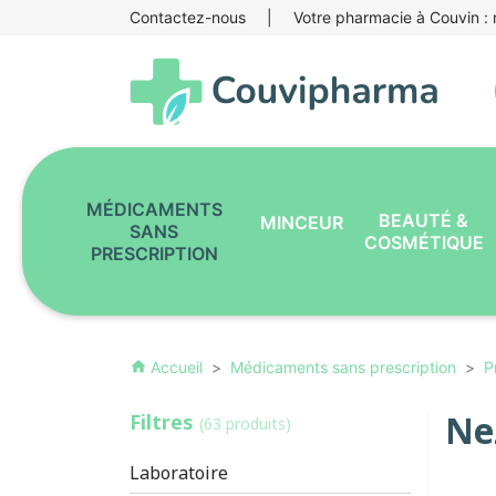
Contactez-nous
|
Votre pharmacie à Couvin : r
MÉDICAMENTS
BEAUTÉ &
MINCEUR
SANS
COSMÉTIQUE
PRESCRIPTION
Accueil
Médicaments sans prescription
P
home
Ne
Filtres
(63 produits)
Laboratoire