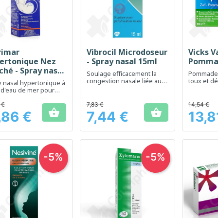
rimar
Vibrocil Microdoseur
Vicks V
Aperçu rapide
Aperçu rapide
Ap



ertonique Nez
- Spray nasal 15ml
Pommad
ché - Spray nasal
Soulage efficacement la
Pommade 
 ml
congestion nasale liée aux
toux et d
 nasal hypertonique à
rhumes et aux allergies
lors d'un
 d'eau de mer pour
 à décongestionner le
 €
7,83 €
14,54 €


,86 €
7,44 €
13,8
Prix
Prix
-5%
-5%