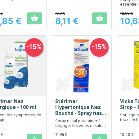
es nasales
essentiell
dégager l
respiratoi
 €
7,19 €
12,50 €


,85 €
6,11 €
10,6
Prix
Prix
-15%
-15%
rimar Nez
Stérimar
Vicks T
Aperçu rapide
Aperçu rapide
Ap



rgique - 100 ml
Hypertonique Nez
Sirop -
Bouché - Spray nasal
ient les symptômes de
Soulage e
100 ml - PROMO -2€
rgie
toux sèche
Spray nasal pour aider à
gorge
dégager les voies nasales
congestionnées
 €
11,95 €
10,40 €