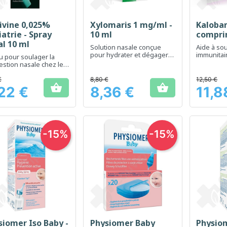
ivine 0,025%
Xylomaris 1 mg/ml -
Kaloban
Aperçu rapide
Aperçu rapide
Ap



atrie - Spray
10 ml
compri
al 10 ml
Solution nasale conçue
Aide à so
pour hydrater et dégager
immunitai
 pour soulager la
les voies nasales
rhumes
stion nasale chez les
nts de manière
ace.
€
8,80 €
12,50 €


22 €
8,36 €
11,8
Prix
Prix
-15%
-15%
siomer Iso Baby -
Physiomer Baby
Physio
Aperçu rapide
Aperçu rapide
Ap


