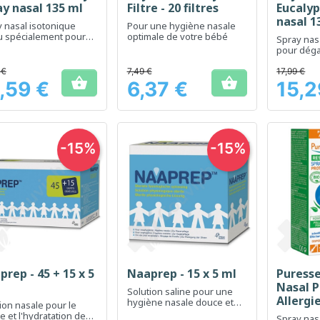
ay nasal 135 ml
Filtre - 20 filtres
Eucalyp
nasal 1
 nasal isotonique
Pour une hygiène nasale
u spécialement pour
optimale de votre bébé
Spray nasa
bébés
pour déga
respiratoir
respiratio
 €
7,49 €
17,99 €


,59 €
6,37 €
15,2
Prix
Prix
-15%
-15%
rep - 45 + 15 x 5
Naaprep - 15 x 5 ml
Puresse
Aperçu rapide
Aperçu rapide
Ap



Nasal P
Solution saline pour une
Allergie
hygiène nasale douce et
ion nasale pour le
efficace
e et l'hydratation des
Spray nas