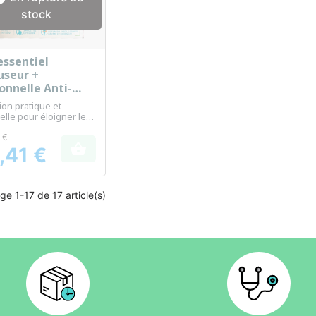
stock
essentiel
Aperçu rapide

useur +
onnelle Anti-
e - 1 diffuseur
ion pratique et
iles essentielles
elle pour éloigner les
0 ml
tes
 €

,41 €
ge 1-17 de 17 article(s)