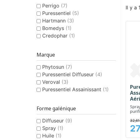
Perrigo
(7)
Il y a
Puressentiel
(5)
Hartmann
(3)
Bomedys
(1)
Credophar
(1)
Marque
Phytosun
(7)
Puressentiel Diffuseur
(4)
Veroval
(3)
Pur
Puressentiel Assainissant
(1)
Ass
Aéri
Spray
Forme galénique
purif
rafra
Diffuseur
(9)
intéri
32,61
27
Spray
(1)
Prix
Huile
(1)