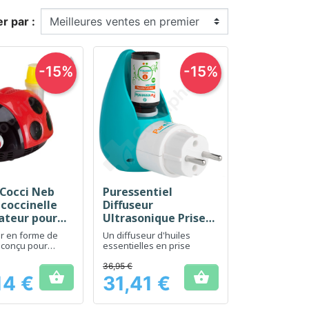
er par :
-15%
-15%
 Cocci Neb
Puressentiel
erçu rapide
Aperçu rapide

 coccinelle
Diffuseur
ateur pour
Ultrasonique Prise
Clip & Diffuse - 1
r en forme de
Un diffuseur d'huiles
diffuseur d'huiles
e conçu pour
essentielles en prise
s traitements
essentielles
ires des enfants
36,95 €


ables
14 €
31,41 €
Prix