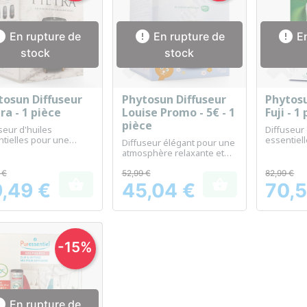



En rupture de
En rupture de
En
stock
stock
tosun Diffuseur
Phytosun Diffuseur
Phytosu
Aperçu rapide
Aperçu rapide
Ap



ra - 1 pièce
Louise Promo - 5€ - 1
Fuji - 1
pièce
seur d'huiles
Diffuseur 
tielles pour une
essentiell
Diffuseur élégant pour une
nce relaxante et
et parfume
atmosphère relaxante et
iée à la maison.
parfumée à la maison
 €
52,99 €
82,99 €


,49 €
45,04 €
70,5
Prix
Prix
-15%

En rupture de