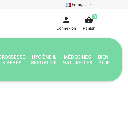
Français
0
person
shopping_basket
Connexion
Panier
GROSSESSE
HYGIÈNE &
MÉDECINES
BIEN-
& BÉBÉS
SEXUALITÉ
NATURELLES
ÊTRE