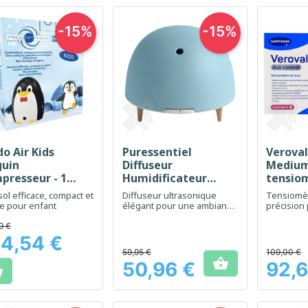
-15%
-15%
o Air Kids
Puressentiel
Veroval
Aperçu rapide
Aperçu rapide
Ap



guin
Diffuseur
Medium
presseur - 1
Humidificateur
tensio
osol
Ultrasonique
ol efficace, compact et
Diffuseur ultrasonique
Tensiomè
SPOUTNIK - 1
e pour enfant
élégant pour une ambiance
précision
diffuseur d'huiles
relaxante et purifiée chez
fiable de 
soi
artérielle
9 €
essentielles
4,54 €
59,95 €
109,00 €

50,96 €
92,6

Prix
Prix