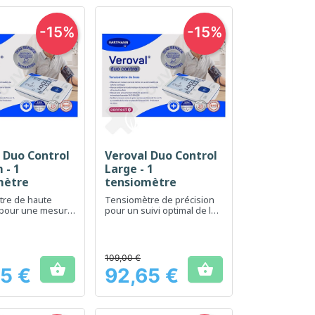
-15%
-15%
 Duo Control
Veroval Duo Control
erçu rapide
Aperçu rapide

 - 1
Large - 1
mètre
tensiomètre
tre de haute
Tensiomètre de précision
 pour une mesure
pour un suivi optimal de la
la pression
pression artérielle
109,00 €


5 €
92,65 €
Prix