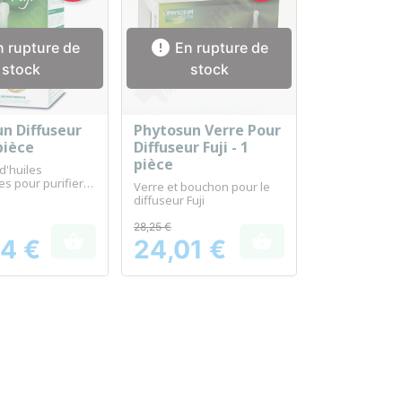

 rupture de
En rupture de
stock
stock
n Diffuseur
Phytosun Verre Pour
erçu rapide
Aperçu rapide

 pièce
Diffuseur Fuji - 1
pièce
d'huiles
es pour purifier
Verre et bouchon pour le
r votre intérieur
diffuseur Fuji
28,25 €


4 €
24,01 €
Prix