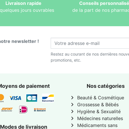
Livraison rapide
Conseils personnalis
quelques jours ouvrables
de la part de nos pharma
notre newsletter !
Restez au courant de nos dernières nouve
promotions, etc.
Moyens de paiement
Nos catégories
chevron_right
Beauté & Cosmétique
chevron_right
Grossesse & Bébés
chevron_right
Hygiène & Sexualité
chevron_right
Médecines naturelles
chevron_right
Médicaments sans
Modes de livraison