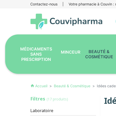
Contactez-nous
|
Votre pharmacie à Couvin : r
MÉDICAMENTS
BEAUTÉ &
MINCEUR
SANS
COSMÉTIQUE
PRESCRIPTION
Accueil
Beauté & Cosmétique
Idées cad
home
Id
Filtres
(17 produits)
Laboratoire