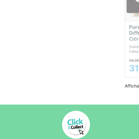
Pur
Diff
Citr
Piqu
Solut
d'hu
natur
+ 3
insec
36,95
31
Prix
Afficha