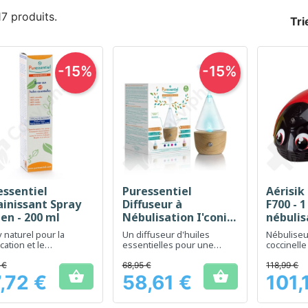
 17 produits.
Tri
-15%
-15%
essentiel
Puressentiel
Aérisik
Aperçu rapide
Aperçu rapide
Ap



ainissant Spray
Diffuseur à
F700 - 1
en - 200 ml
Nébulisation I'conic
nébulis
Bois Naturel - 1
enfant
 naturel pour la
Un diffuseur d'huiles
Nébuliseu
diffuseur d'huiles
ication et le
essentielles pour une
coccinell
îchissement de l'air
essentielles
ambiance relaxante à
rendre le
eur.
domicile
respirato
 €
68,95 €
118,99 €


plus agré
,72 €
58,61 €
101,
Prix
Prix