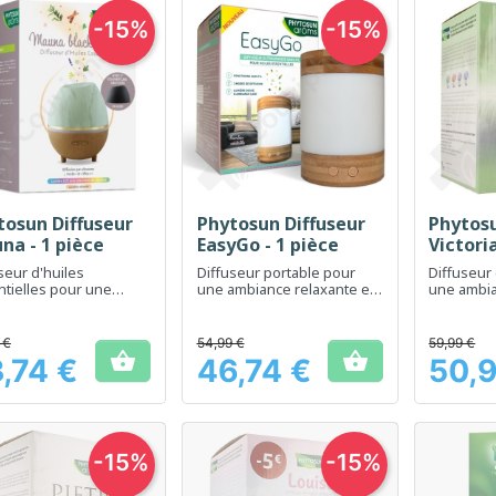
-15%
-15%
tosun Diffuseur
Phytosun Diffuseur
Phytosu
Aperçu rapide
Aperçu rapide
Ap



na - 1 pièce
EasyGo - 1 pièce
Victoria
seur d'huiles
Diffuseur portable pour
Diffuseur
tielles pour une
une ambiance relaxante et
une ambia
sphère relaxante et
aromatique où que vous
parfumée 
iée chez vous.
soyez.
 €
54,99 €
59,99 €


,74 €
46,74 €
50,9
Prix
Prix
-15%
-15%