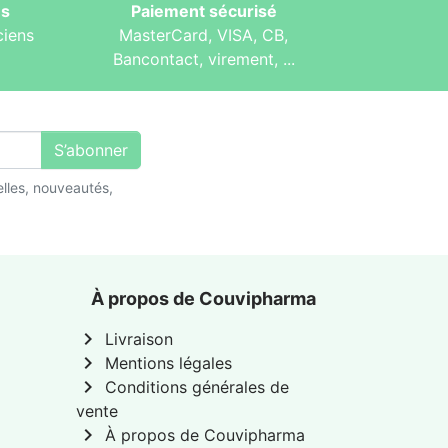
és
Paiement sécurisé
ciens
MasterCard, VISA, CB,
Bancontact, virement, ...
S’abonner
lles, nouveautés,
À propos de Couvipharma
chevron_right
Livraison
chevron_right
Mentions légales
chevron_right
Conditions générales de
vente
chevron_right
À propos de Couvipharma