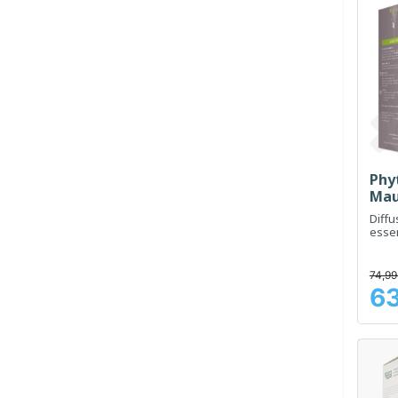
Phy
Mau
Diffu
essen
atmo
purif
74,99
63
Prix