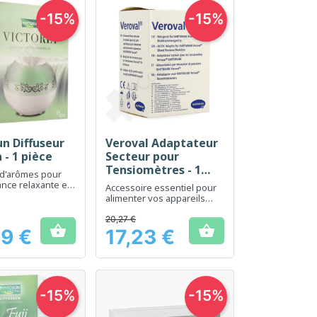
-15%
-15%
n Diffuseur
Veroval Adaptateur
erçu rapide
Aperçu rapide

 - 1 pièce
Secteur pour
Tensiomètres - 1
 d'arômes pour
pièce
nce relaxante et
Accessoire essentiel pour
à domicile
alimenter vos appareils
médicaux Veroval
20,27 €


9 €
17,23 €
Prix
-15%
-15%