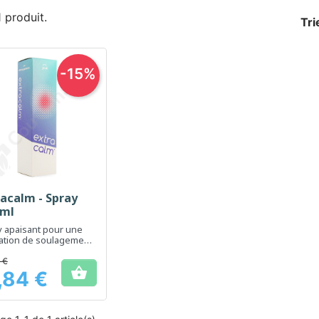
 1 produit.
Tri
-15%
racalm - Spray
Aperçu rapide

 ml
 apaisant pour une
ation de soulagement
e et efficace
 €

,84 €