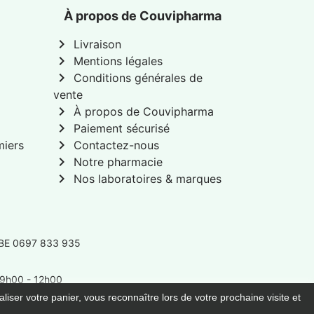
À propos de Couvipharma
chevron_right
Livraison
chevron_right
Mentions légales
chevron_right
Conditions générales de
vente
chevron_right
À propos de Couvipharma
chevron_right
Paiement sécurisé
chevron_right
miers
Contactez-nous
chevron_right
Notre pharmacie
chevron_right
Nos laboratoires & marques
 BE 0697 833 935
: 9h00 - 12h00
liser votre panier, vous reconnaître lors de votre prochaine visite et