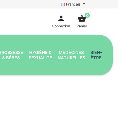
Français
0
person
shopping_basket
Connexion
Panier
GROSSESSE
HYGIÈNE &
MÉDECINES
BIEN-
& BÉBÉS
SEXUALITÉ
NATURELLES
ÊTRE