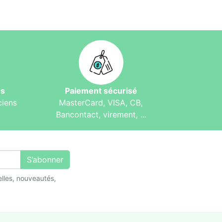
és
Paiement sécurisé
ciens
MasterCard, VISA, CB,
Bancontact, virement, ...
S’abonner
lles, nouveautés,