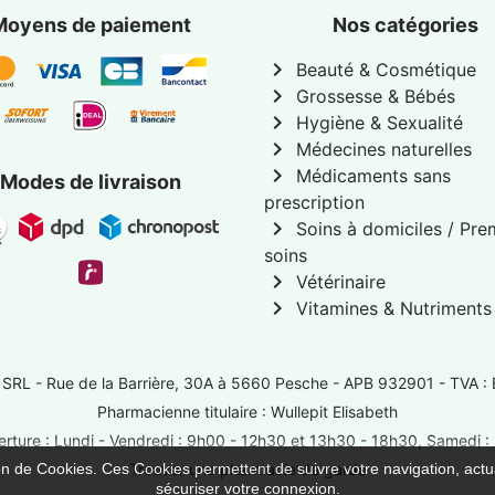
Moyens de paiement
Nos catégories
chevron_right
Beauté & Cosmétique
chevron_right
Grossesse & Bébés
chevron_right
Hygiène & Sexualité
chevron_right
Médecines naturelles
chevron_right
Médicaments sans
Modes de livraison
prescription
chevron_right
Soins à domiciles / Pre
soins
chevron_right
Vétérinaire
chevron_right
Vitamines & Nutriments
 SRL -
Rue de la Barrière, 30A à 5660 Pesche
- APB 932901 - TVA :
Pharmacienne titulaire : Wullepit Elisabeth
rture : Lundi - Vendredi : 9h00 - 12h30 et 13h30 - 18h30, Samedi 
ion de Cookies. Ces Cookies permettent de suivre votre navigation, actua
Trouver une pharmacie de garde
sécuriser votre connexion.