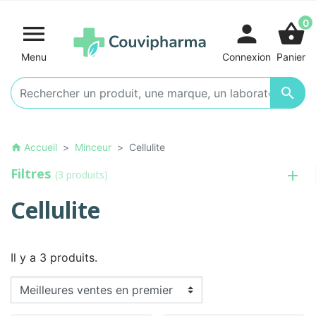
0

person
shopping_basket
Menu
Connexion
Panier

Accueil
Minceur
Cellulite
home
Filtres
(3 produits)
Cellulite
Il y a 3 produits.