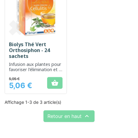
Biolys Thé Vert
Orthosiphon - 24
sachets
Infusion aux plantes pour
favoriser l'élimination et la
digestion
5,95 €

5,06 €
Prix
Affichage 1-3 de 3 article(s)

Retour en haut