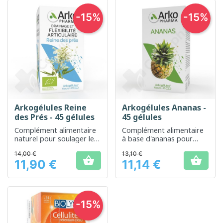
-15%
-15%
Arkogélules Reine
Arkogélules Ananas -
des Prés - 45 gélules
45 gélules
Complément alimentaire
Complément alimentaire
naturel pour soulager les
à base d'ananas pour
douleurs articulaires
favoriser la digestion et
14,00 €
13,10 €
l’amincissement


11,90 €
11,14 €
Prix
Prix
-15%