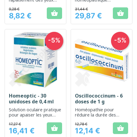
irrités
traditionnellement utilisé
9,28 €
31,44 €
pour réduire la durée et


8,82 €
29,87 €
les symptômes des états
Prix
Prix
grippaux
-5%
-5%
Homeoptic - 30
Oscillococcinum - 6
unidoses de 0,4 ml
doses de 1 g
Solution oculaire pratique
Homéopathie pour
pour apaiser les yeux
réduire la durée des
irrités
symptômes grippaux
17,27 €
12,78 €


16,41 €
12,14 €
Prix
Prix