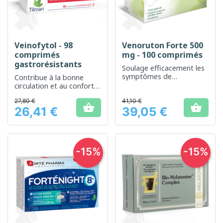
Veinofytol - 98
Venoruton Forte 500
comprimés
mg - 100 comprimés
gastrorésistants
Soulage efficacement les
symptômes de
Contribue à la bonne
l'insuffisance veineuse et
circulation et au confort
des jambes lourdes
veineux
27,80 €
41,10 €


26,41 €
39,05 €
Prix
Prix
-15%
-15%