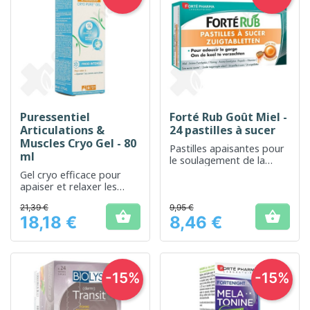
Puressentiel
Forté Rub Goût Miel -
Articulations &
24 pastilles à sucer
Muscles Cryo Gel - 80
Pastilles apaisantes pour
ml
le soulagement de la
gorge
Gel cryo efficace pour
apaiser et relaxer les
articulations
21,39 €
9,95 €


18,18 €
8,46 €
Prix
Prix
-15%
-15%