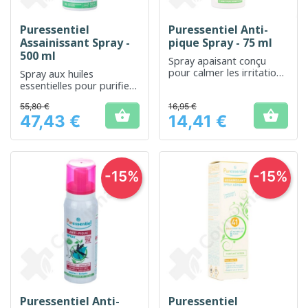
Puressentiel
Puressentiel Anti-
Assainissant Spray -
pique Spray - 75 ml
500 ml
Spray apaisant conçu
pour calmer les irritations
Spray aux huiles
dues aux piqûres
essentielles pour purifier
d'insectes.
et assainir
55,80 €
16,95 €
l'environnement


47,43 €
14,41 €
Prix
Prix
-15%
-15%
Puressentiel Anti-
Puressentiel