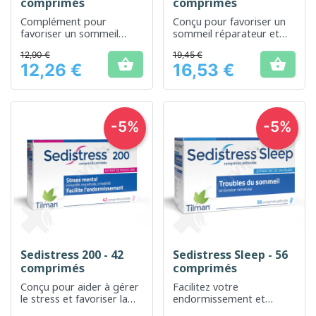
comprimés
comprimés
Complément pour
Conçu pour favoriser un
favoriser un sommeil
sommeil réparateur et
naturel et réparateur
prolongé
12,90 €
19,45 €


12,26 €
16,53 €
Prix
Prix
-5%
-5%
Sedistress 200 - 42
Sedistress Sleep - 56
comprimés
comprimés
Conçu pour aider à gérer
Facilitez votre
le stress et favoriser la
endormissement et
relaxation
améliorez la qualité de