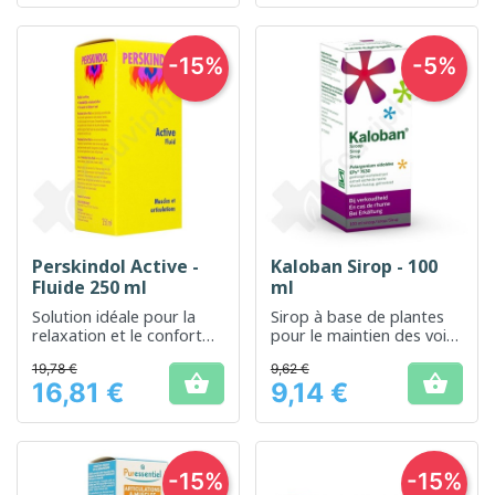
-15%
-5%
Perskindol Active -
Kaloban Sirop - 100
Fluide 250 ml
ml
Solution idéale pour la
Sirop à base de plantes
relaxation et le confort
pour le maintien des voies
musculaire quotidien.
respiratoires saines
19,78 €
9,62 €


16,81 €
9,14 €
Prix
Prix
-15%
-15%