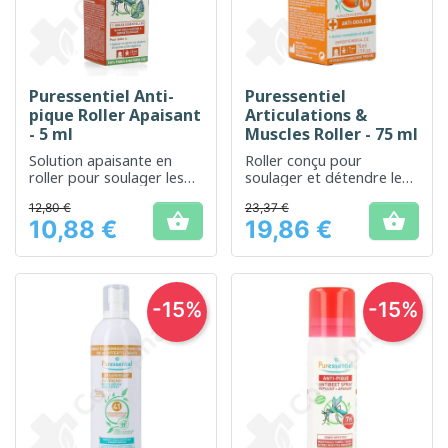
Puressentiel Anti-
Puressentiel
pique Roller Apaisant
Articulations &
- 5 ml
Muscles Roller - 75 ml
Solution apaisante en
Roller conçu pour
roller pour soulager les
soulager et détendre les
démangeaisons de
articulations
12,80 €
23,37 €
piqûres d'insectes


10,88 €
19,86 €
Prix
Prix
-15%
-15%