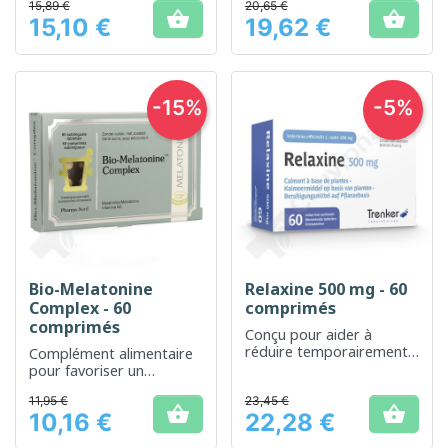
15,89 €
20,65 €
votre sommeil


15,10 €
19,62 €
Prix
Prix
-15%
-5%
Bio-Melatonine
Relaxine 500 mg - 60
Complex - 60
comprimés
comprimés
Conçu pour aider à
réduire temporairement
Complément alimentaire
le stress et améliorer
pour favoriser un
l'état d'esprit général
sommeil réparateur
11,95 €
23,45 €


10,16 €
22,28 €
Prix
Prix