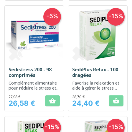
-5%
-15%
Sedistress 200 - 98
SediPlus Relax - 100
comprimés
dragées
Complément alimentaire
Favorise la relaxation et
pour réduire le stress et
aide à gérer le stress
favoriser la relaxation
quotidien
27,98 €
28,70 €


26,58 €
24,40 €
Prix
Prix
-15%
-15%