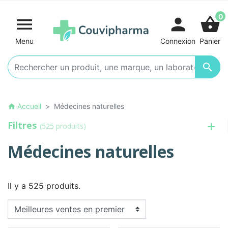
0

person
shopping_basket
Menu
Connexion
Panier

Accueil
Médecines naturelles
home
Filtres
(525 produits)
Médecines naturelles
Il y a 525 produits.