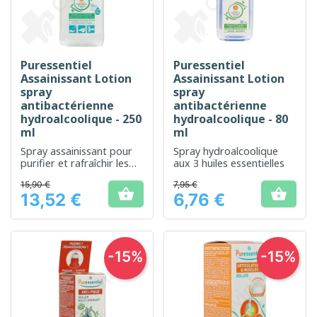
Puressentiel
Puressentiel
Assainissant Lotion
Assainissant Lotion
spray
spray
antibactérienne
antibactérienne
hydroalcoolique - 250
hydroalcoolique - 80
ml
ml
Spray assainissant pour
Spray hydroalcoolique
purifier et rafraîchir les
aux 3 huiles essentielles
espaces intérieurs.
15,90 €
7,95 €


13,52 €
6,76 €
Prix
Prix
-15%
-15%