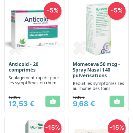
-5%
-5%
Anticold - 20
Mometeva 50 mcg -
comprimés
Spray Nasal 140
pulvérisations
Soulagement rapide pour
les symptômes du rhume
Réduit les symptômes liés
et de la grippe
au rhume des foins
13,19 €
10,19 €


12,53 €
9,68 €
Prix
Prix
-15%
-15%