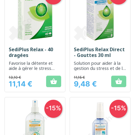
SediPlus Relax - 40
SediPlus Relax Direct
dragées
- Gouttes 30 ml
Favorise la détente et
Solution pour aider à la
aide à gérer le stress
gestion du stress et de la
quotidien
tension nerveuse
13,10 €
11,15 €


11,14 €
9,48 €
Prix
Prix
-15%
-15%