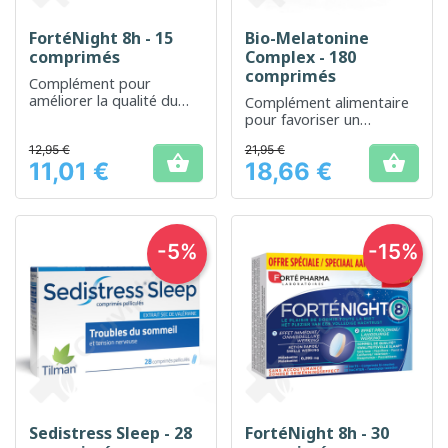
FortéNight 8h - 15
Bio-Melatonine
comprimés
Complex - 180
comprimés
Complément pour
améliorer la qualité du
Complément alimentaire
sommeil et prolonger sa
pour favoriser un
durée
sommeil naturel et
12,95 €
21,95 €
réparateur


11,01 €
18,66 €
Prix
Prix
-5%
-15%
Sedistress Sleep - 28
FortéNight 8h - 30