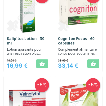
Kalip'tus Lotion - 30
Cogniton Focus - 60
ml
capsules
Lotion apaisante pour
Complément alimentaire
une respiration plus
conçu pour soutenir les
confortable
fonctions cognitives et la
19,99 €
38,99 €
mémoire


16,99 €
33,14 €
Prix
Prix
-5%
-5%