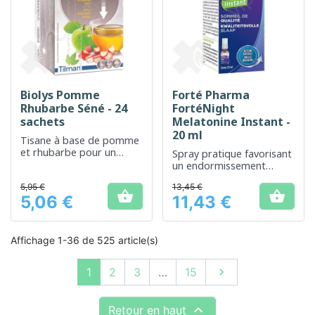
Biolys Pomme
Forté Pharma
Rhubarbe Séné - 24
FortéNight
sachets
Melatonine Instant -
20 ml
Tisane à base de pomme
et rhubarbe pour un
Spray pratique favorisant
confort digestif naturel
un endormissement
rapide et un sommeil
5,95 €
13,45 €
réparateur


5,06 €
11,43 €
Prix
Prix
Affichage 1-36 de 525 article(s)
Suivant
1
2
3
…
15


Retour en haut